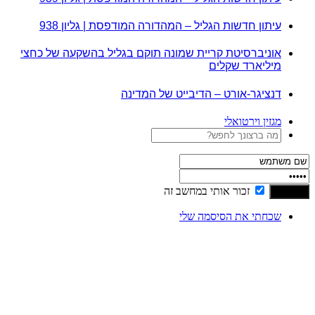
עיתון חדשות הגליל – המהדורה המודפסת | גליון 938
אוניברסיטת קריית שמונה תוקם בגליל בהשקעה של כחצי
מיליארד שקלים
דנציגר-אורט – הדיבייט של המדינה
מגזין וירטואלי
זכור אותי במחשב זה
שכחתי את הסיסמה שלי