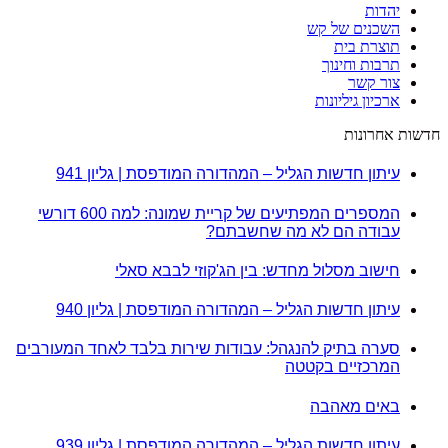
יהדות
השכנים של קש
תוצרת בית
תרבות וחינוך
צור קשר
ארכיון גיליונות
חדשות אחרונות
עיתון חדשות הגליל – המהדורה המודפסת | גליון 941
המספרים המפתיעים של קריית שמונה: למה 600 דורשי
עבודה הם לא מה שחשבתם?
חישוב מסלול מחדש: בין הג'קוזי לבבא סאלי
עיתון חדשות הגליל – המהדורה המודפסת | גליון 940
סערה בתיק להנגהל: עבודות שירות בלבד לאחד המעורבים
המרכזיים בקטטה
באים מאהבה
עיתון חדשות הגליל – המהדורה המודפסת | גליון 939