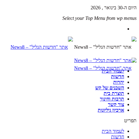
היום ה-30 בינואר , 2026
Select your Top Menu from wp menus
לעמוד הבית
חדשות
יהדות
השכנים של קש
תוצרת בית
תרבות וחינוך
צור קשר
ארכיון גיליונות
תפריט
לעמוד הבית
חדשות