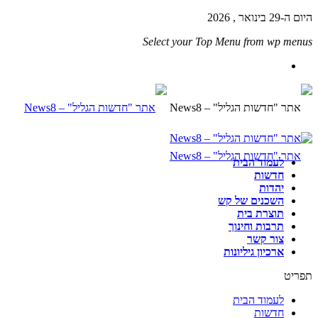
היום ה-29 בינואר , 2026
Select your Top Menu from wp menus
לעמוד הבית
חדשות
יהדות
השכנים של קש
תוצרת בית
תרבות וחינוך
צור קשר
ארכיון גיליונות
תפריט
לעמוד הבית
חדשות