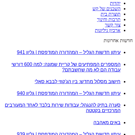
יהדות
השכנים של קש
תוצרת בית
תרבות וחינוך
צור קשר
ארכיון גיליונות
חדשות אחרונות
עיתון חדשות הגליל – המהדורה המודפסת | גליון 941
המספרים המפתיעים של קריית שמונה: למה 600 דורשי
עבודה הם לא מה שחשבתם?
חישוב מסלול מחדש: בין הג'קוזי לבבא סאלי
עיתון חדשות הגליל – המהדורה המודפסת | גליון 940
סערה בתיק להנגהל: עבודות שירות בלבד לאחד המעורבים
המרכזיים בקטטה
באים מאהבה
עיתון חדשות הגליל – המהדורה המודפסת | גליון 939