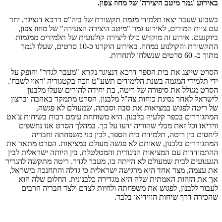
באירוע 'גמר מיטב היצירה' של מחוז צפון.
בשבוע שעבר יצאו תלמידי מגמת תקשורת של ביה"ס דרכא דנציגר, יחד
עם צוות המורים, לאירוע גמר "מיטב היצירה הצעירה" של מחוז צפון,
ביוקנעם. אירוע זה מוקדש כולו ליצירה קולנועית של תלמידים ממגמות
התקשורת והקולנוע במחוז. באירוע הוקרנו כ-10 סרטים, שעלו לגמר
מתוך כ- 60 סרטים שנשלחו לתחרות.
הסרט שייצג את בית הספר דרכא דנציגר נקרא "מעבר לגדר" והופק על
ידי תלמידי המגמה בשנת הלימודים תשע"ט וזכה בקטגוריה 'ראוי לשבח'.
הסרט מגולל את סיפורה של ריטה, בת יחידה להורים שעלו מלבנון
לישראל לאחר נסיגת כוחות צה"ל מלבנון. הסרט מתמקד באהבה וברצון
של ריטה לפגוש במציאות את סבה וסבתה, שמעולם לא פגשה,
המתגוררים בכפר קלעיה בלבנון. היא משוחחת עימם רבות בשיחות צ'אט
ווידיאו וכל זאת מבלי שהוריה ידעו על כך. במהלך הסרט אנו נחשפים
ליחסים בין ריטה, תלמידת בית הספר, לבין בני משפחתה וחבריה
המתגוררים בלבנון, שאותם לא פגשה מעולם במציאות. הסרט מתאר את
ההתמודדות עם המציאות הניגודית והמטלטלת, בין היותה ישראלית לבין
הגעגועים לבית שמעולם לא הייתה בו, מעבר לגדר. ריטה מתקשה להגדיר
את עצמה, מצד אחד היא מרגישה ישראלית כי גדלה והתחנכה בישראל,
אך את הזהות האמתית שלה היא מגדירה כלבנונית. החלום שלה הוא
לעבור ללבנון, לפגוש את משפחתה ולחיות לצדם ולצד חבריה הרבים
שהכירה דרך שיחות הווידיאו בלבד.