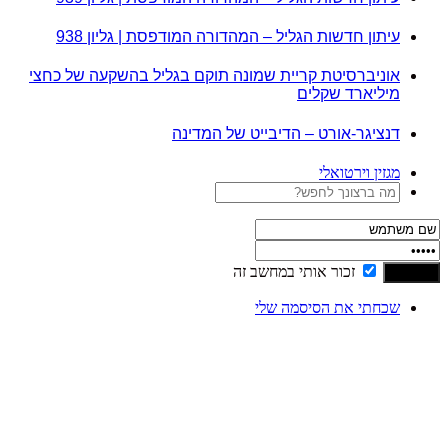
עיתון חדשות הגליל – המהדורה המודפסת | גליון 938
אוניברסיטת קריית שמונה תוקם בגליל בהשקעה של כחצי
מיליארד שקלים
דנציגר-אורט – הדיבייט של המדינה
מגזין וירטואלי
זכור אותי במחשב זה
שכחתי את הסיסמה שלי