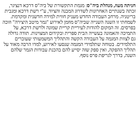
חניתה מעוז, מנהלת ביה"ס
: מגמת התקשורת של ביה"ס דרכא דנציגר,
זכתה בשנתיים האחרונות לשדרוג המבנה והציוד, ע"י רשת דרכא ומגבית
בריטניה. מרחב העבודה החדש מעניק חווית למידה חדשנית ומקדמת.
לשמחתי זו השנה השנייה שביה"ס מוזמן לאירוע "גמר מיטב היצירה" וזוכה
בפרסים. זה המקום להודות לעיריית קריית שמונה ולרשת דרכא, על
התמיכה והאמונה בעשייה הבית ספרית ובקידום המצוינות. תודה גדולה
גם לצוות המגמה על העבודה הקשה והתהליך המשמעותי שעוברים
התלמידים. בטוחה שתלמידי המגמה שנסעו לאירוע, למדו הרבה מאוד על
תהליך ההפקה, ואין ספק שזה יסייע להם בהכנת עבודות הגמר שלהם
השנה, בדרך לגריפת פרס נוסף.