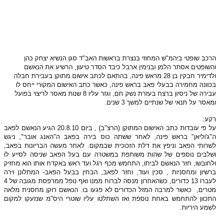
הרכב שופטי ביהמ"ש המחוזי בנצרת בראשות האב"ד סגן הנשיא יצחק כהן
והשופטים אסתר הלמן ובנימין ארבל כיבד הסדר טיעון, הרשיע את הנאשם
ולדימיר חבקין בן 28 מראש פינה, בהתאם לכתב אישום מתוקן בעבירת חבלה
בכוונה מחמירה בבעלי פאב בראש פינה, כאשר כתב האישום המקורי ייחס לו
עבירה של ניסיון ברצח בעזרת נשק חם, וגזר עליו 8 שנות מאסר לריצוי בפועל
ומאסר על תנאי של שנתיים למשך 3 שנים.
רקע:
על פי עובדות כתב האישום המתוקן (הרצ"ב) , ביום 20.8.10 הגיע הנאשם לפאב
ה"ג'וליאן" בראש פינה, לאחר ששתה כוס בירה בפאב ה"האנג אובר", ניגש
לשרותי הפאב וניפץ את דלת הזכוכית שבמקום. לאחר מעשה הבריונות בפאב,
ושלבים נוספים של שהות משותפת במשטרה עם בעל הפאב שניסה לסייע לו
ולחובשו, חזר הנאשם לביתו, התחמש מכף רגל ועד ראש באקדח אותו הוא מחזיק
ברשיון ומחסניות , סכין ועוד, וחזר לפאב, הבחין בבעל הפאב- המתלונן וירה
לעברו 13 כדורים, כשהאחרון מנסה לברוח ממנו ואף נופל ממרפסת מגובה של 4
מטרים, כאשר למרבה המזל הכדורים לא פגעו בו. הנאשם רוקן מחסנית מלאה
התכוון להתחמש באחת נוספת ואז השתלטו עליו שוטרי היס"מ שנזעקו למקום
לשמע היריות.