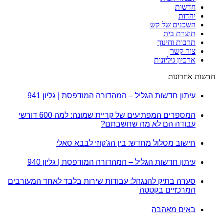
חדשות
יהדות
השכנים של קש
תוצרת בית
תרבות וחינוך
צור קשר
ארכיון גיליונות
חדשות אחרונות
עיתון חדשות הגליל – המהדורה המודפסת | גליון 941
המספרים המפתיעים של קריית שמונה: למה 600 דורשי
עבודה הם לא מה שחשבתם?
חישוב מסלול מחדש: בין הג'קוזי לבבא סאלי
עיתון חדשות הגליל – המהדורה המודפסת | גליון 940
סערה בתיק להנגהל: עבודות שירות בלבד לאחד המעורבים
המרכזיים בקטטה
באים מאהבה