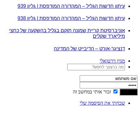
עיתון חדשות הגליל – המהדורה המודפסת | גליון 939
עיתון חדשות הגליל – המהדורה המודפסת | גליון 938
אוניברסיטת קריית שמונה תוקם בגליל בהשקעה של כחצי
מיליארד שקלים
דנציגר-אורט – הדיבייט של המדינה
מגזין וירטואלי
זכור אותי במחשב זה
שכחתי את הסיסמה שלי