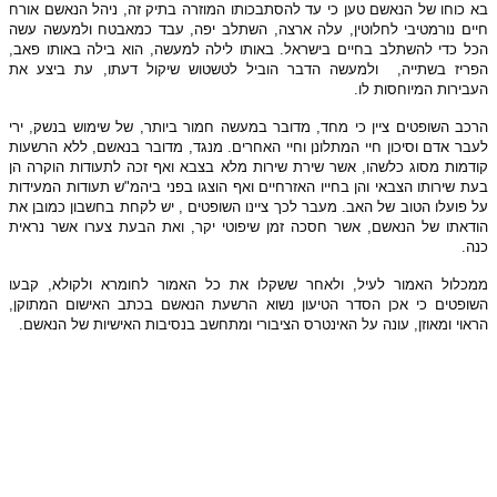
בא כוחו של הנאשם טען כי עד להסתבכותו המוזרה בתיק זה, ניהל הנאשם אורח
חיים נורמטיבי לחלוטין, עלה ארצה, השתלב יפה, עבד כמאבטח ולמעשה עשה
הכל כדי להשתלב בחיים בישראל. באותו לילה למעשה, הוא בילה באותו פאב,
הפריז בשתייה, ולמעשה הדבר הוביל לטשטוש שיקול דעתו, עת ביצע את
העבירות המיוחסות לו.
הרכב השופטים ציין כי מחד, מדובר במעשה חמור ביותר, של שימוש בנשק, ירי
לעבר אדם וסיכון חיי המתלונן וחיי האחרים. מנגד, מדובר בנאשם, ללא הרשעות
קודמות מסוג כלשהו, אשר שירת שירות מלא בצבא ואף זכה לתעודות הוקרה הן
בעת שירותו הצבאי והן בחייו האזרחיים ואף הוצגו בפני ביהמ"ש תעודות המעידות
על פועלו הטוב של האב. מעבר לכך ציינו השופטים , יש לקחת בחשבון כמובן את
הודאתו של הנאשם, אשר חסכה זמן שיפוטי יקר, ואת הבעת צערו אשר נראית
כנה.
ממכלול האמור לעיל, ולאחר ששקלו את כל האמור לחומרא ולקולא, קבעו
השופטים כי אכן הסדר הטיעון נשוא הרשעת הנאשם בכתב האישום המתוקן,
הראוי ומאוזן, עונה על האינטרס הציבורי ומתחשב בנסיבות האישיות של הנאשם.