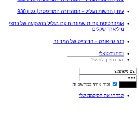
עיתון חדשות הגליל – המהדורה המודפסת | גליון 938
אוניברסיטת קריית שמונה תוקם בגליל בהשקעה של כחצי
מיליארד שקלים
דנציגר-אורט – הדיבייט של המדינה
מגזין וירטואלי
זכור אותי במחשב זה
שכחתי את הסיסמה שלי