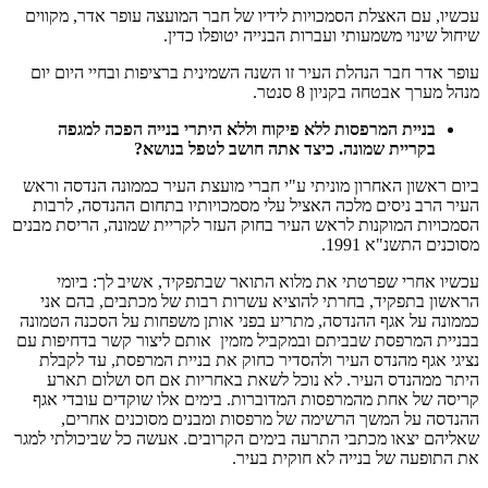
עכשיו, עם האצלת הסמכויות לידיו של חבר המועצה עופר אדר, מקווים
שיחול שינוי משמעותי ועברות הבנייה יטופלו כדין.
עופר אדר חבר הנהלת העיר זו השנה השמינית ברציפות ובחיי היום יום
מנהל מערך אבטחה בקניון 8 סנטר.
בניית המרפסות ללא פיקוח וללא היתרי בנייה הפכה למגפה
בקריית שמונה. כיצד אתה חושב לטפל בנושא?
ביום ראשון האחרון מוניתי ע"י חברי מועצת העיר כממונה הנדסה וראש
העיר הרב ניסים מלכה האציל עלי מסמכויותיו בתחום ההנדסה, לרבות
הסמכויות המוקנות לראש העיר בחוק העזר לקריית שמונה, הריסת מבנים
מסוכנים התשנ"א 1991.
עכשיו אחרי שפרטתי את מלוא התואר שבתפקיד, אשיב לך: ביומי
הראשון בתפקיד, בחרתי להוציא עשרות רבות של מכתבים, בהם אני
כממונה על אגף ההנדסה, מתריע בפני אותן משפחות על הסכנה הטמונה
בבניית המרפסת שבביתם ובמקביל מזמין אותם ליצור קשר בדחיפות עם
נציגי אגף מהנדס העיר ולהסדיר כחוק את בניית המרפסת, עד לקבלת
היתר ממהנדס העיר. לא נוכל לשאת באחריות אם חס ושלום תארע
קריסה של אחת מהמרפסות המדוברות. בימים אלו שוקדים עובדי אגף
ההנדסה על המשך הרשימה של מרפסות ומבנים מסוכנים אחרים,
שאליהם יצאו מכתבי התרעה בימים הקרובים. אעשה כל שביכולתי למגר
את התופעה של בנייה לא חוקית בעיר.