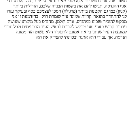
חשוב פונה אני לתושבים: אנא מנעו מאיתנו אי נעימויות, נצלו את עובדי
אגף ההנדסה, תגישו להם את בקשות הבנייה שלכם, הגדולות ביותר
(קניון) כמו גם הקטנות ביותר (פרגולה) חסכו לעצמכם כסף ובעיקר עזרו
לנו להתהדר בתואר 'קריית שמונה עיר שומרת חוק'. בהזדמנות זו אני
מבקש להזכיר שזכינו במהנדס, אדם קולמן, מהנדס בעל מקצוע שעושה
עבודת קודש באגף. אני מבקש להודות לראש העיר הרב ניסים ולכל חברי
למועצת העיר שנתנו בי את אמונם לתפקיד הלא פשוט הזה ממונה
הנדסה, אך עבורי הוא אתגר ובכוונתי להצדיק את הא