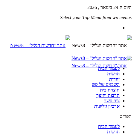
היום ה-29 בינואר , 2026
Select your Top Menu from wp menus
לעמוד הבית
חדשות
יהדות
השכנים של קש
תוצרת בית
תרבות וחינוך
צור קשר
ארכיון גיליונות
תפריט
לעמוד הבית
חדשות