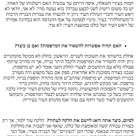
תמוה בעיניי השאלה, איפה הייתם עד עכשיו? האם רשלנותו של האחד,
יש בה משום רישיון לשני לבצע עברה? בוא נעשה סדר. לא אני, וודאי לא
ראש העיר וחברי הנהלת העיר ניתן יד להנציח את עברות הבנייה הרבות
ה"משתוללות" בעיר. מינויי לממונה על אגף ההנדסה הוא בבחינת אמירה
של ראש העיר ושל כולנו במועצת העיר: לא עוד.
האם תהיה אפשרות להשאיר את המרפסות? ואם כן כיצד?
אחלק ברשותך את תשובתי לשניים. הראשון: בחלק לא מבוטל מהמקרים
ניתן יהיה להסדיר את המרפסות ולקבל היתר בנייה, אך זה מחייב שיתוף
פעולה מלא עם התושבים. לצערי החלק השני אומר לא. יש מרפסות,
שנבנו בצורה מסוכנת ולא אחראית, ספק אם בעל מקצוע היה מעורב
בבניית המרפסת. יש מרפסות שהתב"ע אינה מתירה תוספת בנייה, לרבות
מרפסת. אני מבקש להדגיש, קבלת היתר נתונה בחוק, החוק ברור
כ"שמש" והסמכות המקצועית, נתונה בידיו של מהנדס העיר ובידיו בלבד.
ובדיוק בשל כך במכתב אותו שלחתי השבוע לבעלי המרפסות, נתבקשו
התושבים ליצור קשר דחוף עם נציגי אגף מהנדס העיר בעירייה.
לסיום, כיצד אתה דואג ליישם את הלקח לעתיד?
הלקח עוד ילמד, אך רק
בעזרת עבודה קשה ומאומצת של כולנו, שואף אני לעבות את מחלקת
פיקוח הבנייה שבאגף, שהרי הם "העיניים" של הבנייה בעיר, אבל הכי