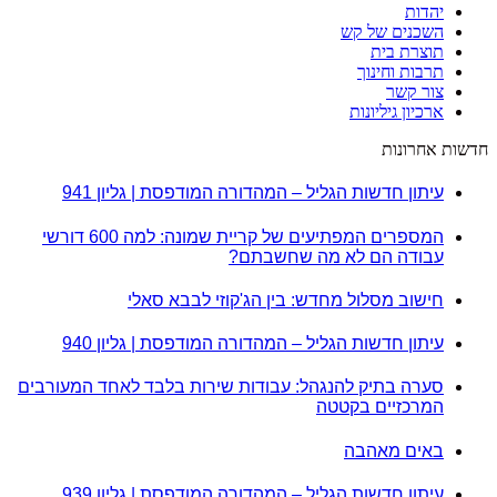
יהדות
השכנים של קש
תוצרת בית
תרבות וחינוך
צור קשר
ארכיון גיליונות
חדשות אחרונות
עיתון חדשות הגליל – המהדורה המודפסת | גליון 941
המספרים המפתיעים של קריית שמונה: למה 600 דורשי
עבודה הם לא מה שחשבתם?
חישוב מסלול מחדש: בין הג'קוזי לבבא סאלי
עיתון חדשות הגליל – המהדורה המודפסת | גליון 940
סערה בתיק להנגהל: עבודות שירות בלבד לאחד המעורבים
המרכזיים בקטטה
באים מאהבה
עיתון חדשות הגליל – המהדורה המודפסת | גליון 939