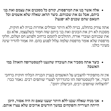
אלה אשר בנו את המרפסות, קודם כל מסכנים את עצמם ואת בני
ביתם, אבל גם את שכניהם. כיצד תדאג שאלה שלא אשמים וכל
חטאם שהם שכנים לא יפגעו?
אתה צודק בהחלט, בנייה ללא היתר ובמילים אחרות בנייה לא חוקית,
מסכנת לא רק את הבונים ואת בני ביתם שזה חמור כשלעצמו, אלא גם
את שכניהם ועוברי אורח, ההולכים לתומם ברחוב ולפתע חס ושלום, חלקי
מרפסת שלא אומר מרפסת שלמה עלול לפגוע בהם. וזה אמור להדיר שינה
מעיניי כולנו.
כיצד
אתה
מסביר
את
העובדה
שהגענו
לקטסטרופה
הזאת
?
במי
האשם?
אין זה מתפקידי להצביע על האשמים בעניין הבנייה הבלתי חוקית ברחבי
העיר, אך לקטסטרופה הזו כהגדרתך לצערי שותפים רבים. נאמר כבר:
"להצלחה שותפים רבים, הכישלון יתום".
אני
מניח
שאלה
שבנו
ללא
היתר
יטענו
שאם
זה
היה
אסור
,
היכן
הייתה
העירייה
והפקחים
במשך
חודשים
ארוכים
שלא
עצרו
אותם
.