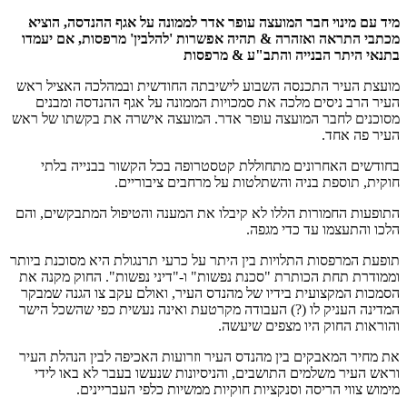
מיד עם מינוי חבר המועצה עופר אדר לממונה על אגף ההנדסה, הוציא
מכתבי התראה ואזהרה & תהיה אפשרות 'להלבין' מרפסות, אם יעמדו
בתנאי היתר הבנייה והתב"ע & מרפסות
מועצת העיר התכנסה השבוע לישיבתה החודשית ובמהלכה האציל ראש
העיר הרב ניסים מלכה את סמכויות הממונה על אגף ההנדסה ומבנים
מסוכנים לחבר המועצה עופר אדר. המועצה אישרה את בקשתו של ראש
העיר פה אחד.
בחודשים האחרונים מתחוללת קטסטרופה בכל הקשור בבנייה בלתי
חוקית, תוספת בניה והשתלטות על מרחבים ציבוריים.
התופעות החמורות הללו לא קיבלו את המענה והטיפול המתבקשים, והם
הלכו והתעצמו עד כדי מגפה.
תופעת המרפסות התלויות בין היתר על כרעי תרנגולת היא מסוכנת ביותר
וממודרת תחת הכותרת "סכנת נפשות" ו-"דיני נפשות". החוק מקנה את
הסמכות המקצועית בידיו של מהנדס העיר, ואולם עקב צו הגנה שמבקר
המדינה העניק לו (?) העבודה מקרטעת ואינה נעשית כפי שהשכל הישר
והוראות החוק היו מצפים שיעשה.
את מחיר המאבקים בין מהנדס העיר וזרועות האכיפה לבין הנהלת העיר
וראש העיר משלמים התושבים, והניסיונות שנעשו בעבר לא באו לידי
מימוש צווי הריסה וסנקציות חוקיות ממשיות כלפי העבריינים.