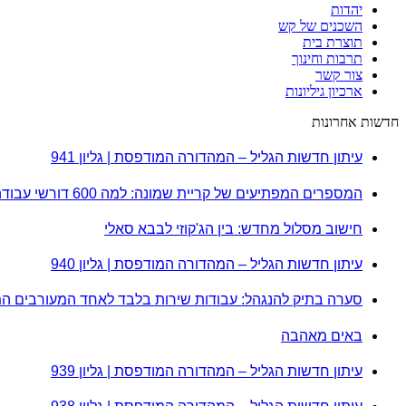
יהדות
השכנים של קש
תוצרת בית
תרבות וחינוך
צור קשר
ארכיון גיליונות
חדשות אחרונות
עיתון חדשות הגליל – המהדורה המודפסת | גליון 941
המספרים המפתיעים של קריית שמונה: למה 600 דורשי עבודה הם לא מה שחשבתם?
חישוב מסלול מחדש: בין הג'קוזי לבבא סאלי
עיתון חדשות הגליל – המהדורה המודפסת | גליון 940
סערה בתיק להנגהל: עבודות שירות בלבד לאחד המעורבים ה
באים מאהבה
עיתון חדשות הגליל – המהדורה המודפסת | גליון 939