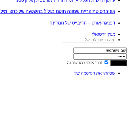
עיתון חדשות הגליל – המהדורה המודפסת | גליון 938
אוניברסיטת קריית שמונה תוקם בגליל בהשקעה של כחצי מיל
דנציגר-אורט – הדיבייט של המדינה
מגזין וירטואלי
זכור אותי במחשב זה
שכחתי את הסיסמה שלי