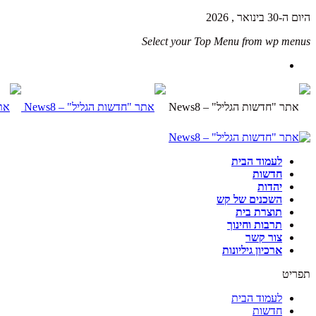
היום ה-30 בינואר , 2026
Select your Top Menu from wp menus
לעמוד הבית
חדשות
יהדות
השכנים של קש
תוצרת בית
תרבות וחינוך
צור קשר
ארכיון גיליונות
תפריט
לעמוד הבית
חדשות