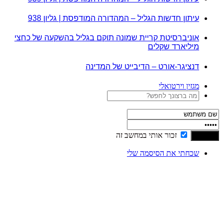
עיתון חדשות הגליל – המהדורה המודפסת | גליון 938
אוניברסיטת קריית שמונה תוקם בגליל בהשקעה של כחצי
מיליארד שקלים
דנציגר-אורט – הדיבייט של המדינה
מגזין וירטואלי
זכור אותי במחשב זה
שכחתי את הסיסמה שלי