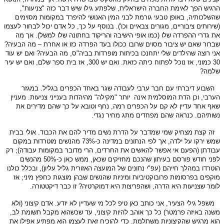
הרגיש הפך לאימת החברה הישראלית, שלפתע גילו שיש דבר כזה "צניעות",
שהשלכותיה, באופן טבעי גורמת לבני המין האנושי להיפרד במקומות מסוימים
(שירותים ציבוריים, מגורים צבאיים וכו'). בנוסף על כך, כל אדם יכול לבחור לעצמו
את גדרי ההפרדה שלו (כמו אופי הישיבה והריקוד בחתונה שלו למשל). אך מה
שברור שאם יש ציבור מסוים שרובו ככולו בעד הפרדה כזו או אחרת – מה הבעיה?
אני רוצה שהילדים שלי יתחנכו בכיתות מופרדות בביה"ס, מה הבעיה? ואם יש עוד
30 כמוני, אז נוכל לפתוח כיתה כזאת. ואם יש 300, אז בית ספר שלם, ואם יש עיר
שלמה?
השבוע דיברתי עם חבר ערבי לעבודה שגר באחד הכפרים בגליל. במגזר
הערבי, וכן הדת המוסלמית אינה יותר "מקילה" מהיהדות בענייני צניעות. מעניין
שאף אחד עדיין לא קם על הכפרים רמה, נחף וטובא על כך שהם מדירים את
נשותיהם. כנראה שהם מפחדים מתג מחיר נגדי.
זה קצת מצחיק שמי שמדבר על הדרת נשים מדיר להם את הכבוד. אולי בבית
שמש ירקו על ילדה, אך לפי הנתונים במדינה
כ-73% מהנשים מוטרדות במקום
עבודתן (הפעם אי אפשר להאשים את החרדים, הרי מדובר במקומות עבודה); רק
לפני חודש פורסם בעיתון שהנכם מחזיקים שכאן, ממש כאן כ-50% מהנשים
הוטרדו במהלך חייהם (עפ"י נתונים של המועצה האזורית גליל עליון), ובכלל כולנו
מוקפים בפרסומות פרובוקטיביות ומיניות שהנשים שבהן מוצגות כחפץ מיני;
אז
לומר שצניעות היא הדרה, ושהפריצות היא דמוקרטיה? זו כבר דיקטטורה.
משפל גילי הצעיר, אני כותב כאן טיפ לכל מי שעדיין לא יודע. אדם קיצוני (ולא
משנה באיזה פרמטר) כל כך אוהב להיות קיצוני, עד שכשהוא מקבל תשומת לב,
הוא מרגיש שהקיצוניות משתלמת. כדי להוכיח זאת לעצמו הוא מפתיע אפילו את