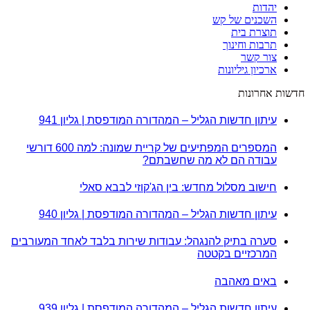
יהדות
השכנים של קש
תוצרת בית
תרבות וחינוך
צור קשר
ארכיון גיליונות
חדשות אחרונות
עיתון חדשות הגליל – המהדורה המודפסת | גליון 941
המספרים המפתיעים של קריית שמונה: למה 600 דורשי
עבודה הם לא מה שחשבתם?
חישוב מסלול מחדש: בין הג'קוזי לבבא סאלי
עיתון חדשות הגליל – המהדורה המודפסת | גליון 940
סערה בתיק להנגהל: עבודות שירות בלבד לאחד המעורבים
המרכזיים בקטטה
באים מאהבה
עיתון חדשות הגליל – המהדורה המודפסת | גליון 939