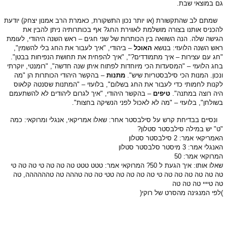
גם במוצאי שבת.
שמתם לב שהתקשורת (או יותר נכון התשקורת, כאמרת הרב אמנון יצחק) יודעת
להכניס אותנו בצורה מושלמת לאווירת החג? אף בכותרותיה ניתן להבין את
הגישה שלה. הנה השוואה בין הכותרות של שני חגים – ראש השנה היהודי, לעומת
ראש השנה הלועזי: בנושא
האוכל
– ביהודי, "איך לעבור את החג בלי להשמין",
"חג עם עצירות – איך מתמודדים?", "איך להפחית את תחושת הנפיחות בבטן".
בחג הלועזי – "המסעדות הכי מיוחדות לפתוח איתן שנה חדשה", "רומנטי, יוקרתי
ונכון. המנות הכי סילבסטריות שיש".
מתנות
– בהקשר היהודי הכותרות הן "מה
לקנות לחמותי כדי לעבור את החג בשלום", בלועזי – "המתנות שסנטה קלאוס
היה רוצה במתנה".
טיפים
– בהקשר היהודי, "איך לגרום ליהודים לא להשתעמם
בשולחן", בלועזי – "מה לא לאכול לפני הנשיקה בחצות".
ונסיים בבדיחת קרש על סילבסטר אחר: שאלו אמריקאי, אנגלי ומרוקאי: כמה
"ט" יש במילה סילבסטר סטלון
?
האמריקאי אמר: 2 סילבסטר סטלון
האנגלי אמר: 3 מיסטר סלבסטר סטלון
המרוקאי אמר: 50
שאלו אותו: איך הגעת ל 50? המרוקאי אמר: טטט טטט טה טה טה טי טה טה טי
טה טה טה טה טה טה טי טה טה טה טה טטי טה טה טההה טה טהההההה, טה
טה טיייי טה טה טה
)
לפי המנגינה מהסרט של רוקי
(