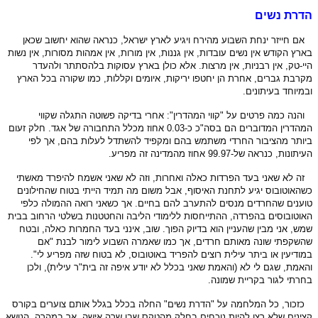
הדרת נשים
אם חייזר ינחת השבוע מהירח ויגיע לארץ ישראל, כנראה שהוא יחשוב שכאן
בארץ הקודש
אין נשים עובדות, אין גננות, אין מורות, אין אמהות מסורות, אין נשות
היי-טק, אין רבניות, אין מרצות. אלא כולן בארץ עסוקות בלהסתתר ולהעדר
מקרבת גברים, אחרת הן יחטפו יריקות, איומים וקללות, כמו שקורה בכל הארץ
ובמיוחד בעיתונים.
והנה כמה פרטים על "קווי המהדרין": אחרי בדיקה פשוטה התגלה שקווי
המהדרין המדוברים הם בסה"כ כ-0.03 אחוז מכלל התחבורה של אגד. חלק זעום
ביותר מהציבור החרדי
משתמש בהם ומקפיד להשתדל לעלות בהם, אך לפי
העיתונות, כנראה של-99.97 אחוז מהמדינה זה מפריע.
זה לא שאני בעד הפרדות כאלה ואחרות, וזה לא שאני אשמח להיפרד מאשתי
כשהאוטובוס יגיע לתחנת האיסוף, אבל משום מה תמיד הייתי בטוח שהחילונים
טוענים שהחרדים מנסים להתערב להם בחיים.
אך כשאני רואה ההמולה כלפי
האוטובוסים בהפרדה, ההתייחסות ללימודי הליבה והחטטנות בשלטי הרחוב בבית
שמש, אני מבין שהעניין הוא בדיוק הפוך. שוב, אינני בעד החמרות כאלה, ובטח
שהשקפתי שונה מאותם חרדים, אך כמו שאמרה השבוע לימור לבנת
"
אם
במודיעין או ביתר עילית רוצים להפריד באוטובוס, לא בטוח שזה מפריע לי
"
.
והאמת, שגם לי לא (והאמת שאני בכלל לא יודע איפה זה בית"ר עילית), ולכן
בחרתי לגור בקריית שמונה.
כזכור, כל המלחמה על "הדרת נשים" החלה בכלל בגלל אותם צוערים בקורס
קצינים שלא רצו להיות נוכחים בחלק מהטקס שבו שרה אישה. אך במהרה, הנושא