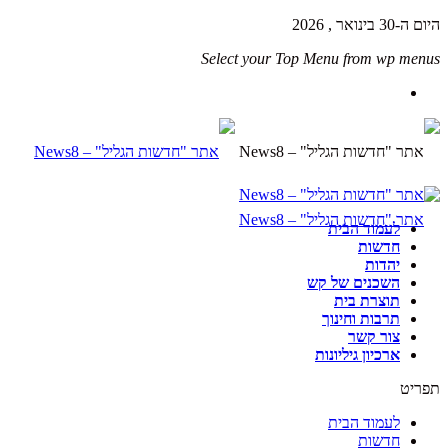
היום ה-30 בינואר , 2026
Select your Top Menu from wp menus
לעמוד הבית
חדשות
יהדות
השכנים של קש
תוצרת בית
תרבות וחינוך
צור קשר
ארכיון גיליונות
תפריט
לעמוד הבית
חדשות