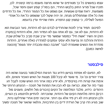
עצמו במעשים כל כך מטורפים עד שהוא מרוצה מעצמו ברמה קיצונית. לכן,
תזכרו שכל פורעי החוק בלבוש החרדי, הם בסה"כ קומץ זעום וחסר שכל,
משמעות, יראת שמיים ואנושיות. אם נשפוט את כל המגזר החרדי, את כל הדתיים
ואת כל אלה שמתפללים מנחה, זה יהיה שקול לכך שנשפוט כל את כל אוהדי
הפועל לשלילה, כי קמצוץ קטן התפרע. ותודו שהייתי עדין בדוגמא.
לסיכום: תמיד צריך לזכות שהחרדים לבדם הם לא היהדות, נוער הגבעות הוא
לא היהדות, וגם לא אני, גם לא אתה וגם לא המדור הזה, אלא
היהדות (במקרה
הזה) זה השיר "אשת חיל" כמזמור שמושר מדי ערב שבת סביב כל שולחן שבת.
היהדות וההלכה זה צניעות ולא עסקי עסקנים למהדרין כאלה ואחרים, היהדות
מהדרת את הנשים שאומרת לגבר "אוהבה
כגופו ומכבדה יותר מגופו" (והכוונה
לאישה כמובן).
סילבסטר
לא, הפעם לא אפתח בטיעון הידוע נגד חגיגות הסילבסטר בטענה שהוא היה
צורר יהודים וכו' וכו'. מי שעוד לא קיבל 100 מצגות על האיש האכזר והאיום, ולא
אימת את קורות חייו בוויקיפדיה, ולא יודע כמה ארור היה האיש שזכה לקבל חג
נוצרי כזה על שמו, כנראה גם לא הבין את המהות של חנוכה – הניצחון הרוחני של
היהודים. כידוע, מלבד המלחמה על הקיום (גיבורים מול חלשים, מעטים מול
רבים) היתה מלחמת הקיום של היהדות, שהוכרחה להתייוון ולהיטמע בין הגויים,
ולכן הניצחון היה לא רק פיזי אלא גם רוחני. ארבעה ימים אחרי שהדלקנו נרות,
שוב מגיע הדו קרב של הורדת ידיים בין התרבויות, והלוואי שהאור של חנוכה ימשיך