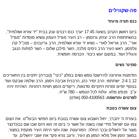
פה-שקווילים
כנס תורה מיוחד
ביום ראשון הקרוב בשעה 17:45 יערך כנס רבנים ענק בבית "יד עזרא ושולמית",
בהשתתפות הרב יצחק גרוסמן – רב העיר מגדל העמק ונשיא מוסדות "מגדל
אור", הרב אריאל לארי – נשיא יד עזרא ושולמית, הרב גרינבוים – מנכ"ל קרן
וולפסון, ראש העיר הרב ניסים מלכה, השר סילבן שלום – השר לפתוח הנגב
והגליל ועוד. במקום יוגש כיבוד. הכניסה חופשית.
סמינר נשים
הזדמנות אחרונה להירשם! נופש נשים במלון "כינר" (טבריה) יתקיים בין התאריכים
2-4.1.12. ישתתפו: הרב זמיר כהן, הרבנית אביבה ויסמן, הרב שלמה שבקס ועוד.
בנוסף יופיעו זמרות ויתקיימו סדנאות, ריקודים והמון חוויות רוחניות. האירוח יהיה
ע"ב פנסיון מלא. עלות לכל הנופש – 780 ש"ח.
לפרטים והרשמה-
3 (אודט)
050-410056
צום עשרה בטבת
בעזרת ה' יתברך, יחול השבוע צום עשרה בטבת ביום חמישי הבעל"ט. את הצום
צמו עם ישראל מידי שנה בשנה על אשר כי ביום זה הוא היום שבו שם נבוכדנצר
מצור על ירושלים ובכך החלה הפורענות. שנה וחצי היתה העיר מוקפת במצור.
במשך הזמן אזל מלאי המזון מן העיר, ורעב נורא פקד את יושבי ירושלים, עד