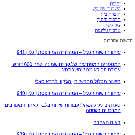
יהדות
השכנים של קש
תוצרת בית
תרבות וחינוך
צור קשר
ארכיון גיליונות
חדשות אחרונות
עיתון חדשות הגליל – המהדורה המודפסת | גליון 941
המספרים המפתיעים של קריית שמונה: למה 600 דורשי
עבודה הם לא מה שחשבתם?
חישוב מסלול מחדש: בין הג'קוזי לבבא סאלי
עיתון חדשות הגליל – המהדורה המודפסת | גליון 940
סערה בתיק להנגהל: עבודות שירות בלבד לאחד המעורבים
המרכזיים בקטטה
באים מאהבה
עיתון חדשות הגליל – המהדורה המודפסת | גליון 939