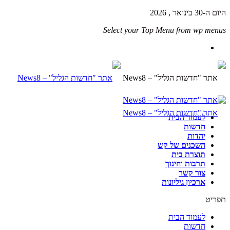
היום ה-30 בינואר , 2026
Select your Top Menu from wp menus
לעמוד הבית
חדשות
יהדות
השכנים של קש
תוצרת בית
תרבות וחינוך
צור קשר
ארכיון גיליונות
תפריט
לעמוד הבית
חדשות