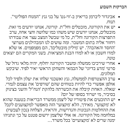
הברקות השבוע
אביגדור ליברמן בריאיון ב-'ווי-נט' על בני גנץ "המנוח הפוליטי".
תנוח.
יש את הקורונה, מובטלים וחל"ת. קורונה, אנחנו יודעים מי זאת.
מובטלים, אנחנו יודעים שיש משהו כמו שלושה וחצי אחוז, ערב
התפרצות הקורונה וחל"ת, כל מי שבשל המצב עצר את עבודתו
ויחזור אליה בתום המשבר. ומה עושים לנו המבהילנים מערוצי
'החסד והאהבה?'. יש 'מיליון מובטלים!', הם מפמפמים. או שלא
למדו חשבון או לא למדו הבנת המציאות. בשני המקרים הם יוצאים
טונה.
אחרי שירכיבו ממשלה ומשבר הקורונה יחלוף, יהיה מלאי גדול של
סרטי 'מדע בדיוני' של הבמאי והשחקן הראשי יאיר לפיד. שיבקש
תמלוגים.
ערב ההצטרפות לממשלה, גנץ ואשכנזי שלחו את יעלון ולפיד לכל
אולפן אפשרי כדי להיות בטוחים שהם 'שורפים' את עצמם לגמרי.
שאלה. האחת קיבלה את הכשרתה בלהקת 'הנח"ל' והשני בצינוק
בסיביר, מי ישרוד בסופו של יום?
יש התובעים את פיטוריו של ליצמן ממשרד הבריאות בטענה שהוא
לא 'מקצועי'. מאידך, הלא 'מקצועי' הזה מאפשר למקצוענים לקבל
את ההחלטות הנכונות והנדרשות, והראיה, הצלחה (נכון לעכשיו)
במלחמה מול הקורונה. אז אולי שליצמן ירשום פטנט על כך ונתניהו
ימנה שרים לא 'מקצועיים' בכל משרד…