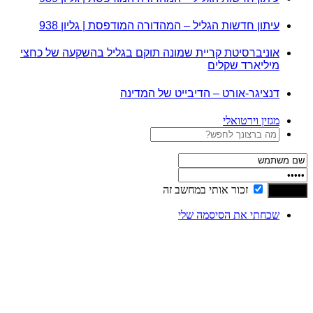
עיתון חדשות הגליל – המהדורה המודפסת | גליון 938
אוניברסיטת קריית שמונה תוקם בגליל בהשקעה של כחצי
מיליארד שקלים
דנציגר-אורט – הדיבייט של המדינה
מגזין וירטואלי
זכור אותי במחשב זה
שכחתי את הסיסמה שלי