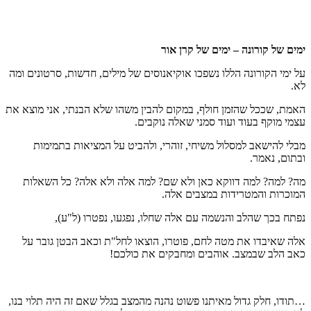
ימים של קורונה – ימים של קרן אור
על ימי הקורונה הללו נשפכו אוקיאנוסים של מילים, חדשות, סרטונים ומה
לא.
האמת, שככל שהזמן חולף, במקום להבין משהו שלא הבנתי, אני מוצא את
עצמי מוקף בעוד ועוד סמני שאלה נוקבים.
מבלי להישאב למסלול משיחי, זוהרי, ולהביט על המציאות בתמימות
ובתום, נאמר.
מה? למה? למה דווקא כאן ולא שם? למה אלה ולא אלה? כל השאלות
המוכרות והמטרידות במצבים אלה.
נפתח בכך שהלב והנשמה עם אלה שחלו, נפגעו, נפטרו (ל"ע),
אלה שאיבדו את מטה לחם, פוטרו, הוצאו לחל"ת וכאב הבטן גובר על
כאב הלב שבמצב. אוהבים ומחבקים את כולכם!
…תודו, חלק גדול מאיתנו פשוט נהנה מהמצב בגלל שאם זה היה תלוי בנו,