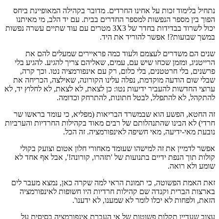
נתחיל בלימוד זכות על אחינו החרדים. מדובר בקהילה המאופיינת ביחס
הפוך בין מספר הנפשות למספר החדרים בבית. עם יד הלב, מי מאיתנו
יכול לשרוד בבדידות בחדר של 3X3 מטרים עם עוד שתיים עשרה נפשות
במשך שבועות?! אפשר להוריד את היד.
שנים הם משדרים לעצמם ולעוד כמה פראיירים שמעלים להם את
הרייטניג, ומזמן שכחו שיש עם, עמים, שאליהם צריך להגיע. להגיע בלי
פרשנים, בלי חרטטנים, בלי כלום, רק עם אינפורמציה נטו. וכך קרה,
שבלי שום הודעה מוקדמת, נפלה עלינו הקורונה, שאילצה, הכריחה את
ערוצי החדשות להעביר ידיעות נטו: כן לצאת, לא לצאת, לא לחלוץ יד, לא
להתקהל, לא להתפלל, לבטל חתונות, להתרחק וכדומה.
זה החטא, הפשע הוא שבמשרד הבריאות (מפליא, כי עומד בראשו שר
חרדי) לא הבינו שהתנהלותם של רבים מאוד בקהילות החרדיות והערביות
נובעת מאי-ידיעה, מאי חשיפה לאינפורמציה. זה הכל.
אפשר לדמיין את זה למישהו שעומד מאחורי חלון אטום וצועק בקולי
קולות תוך הנפת ידיים בתנועות של 'תזהרו, קורונה!', אבל אף אחד לא
שומע ולא רואה.
זאת האמת הפשוטה, כי תמונת הראי למה שקרה כאן, נמצא מעבר לים
בארצות הברית וקנדה שם קהילות חרדיות היו חשופות לאינפורמציה
הזאת, ולפחות לא יכלו לומר לא שמענו, לא ידענו'.
עצוב שעדיין תקלות פשוטות של אי העברת אינפורמציה בסיסית על