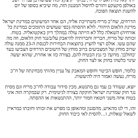
באולפן מקעקע ותורם לחיסול המנגנון הזה, מה שיביא בסופו של יום
להשגת תוצאה הפוכה.
הדרוזים, שח"כ מריח משתייכת אליה, הם אחד המיעוטים במדינת ישראל
מדינת הלאום היהודי. לולא ההסתה (כפי שעושים התומכים במדינת כל
אזרחיה) השאלה כלל לא הייתה עולה במהלך דיון באקטואליה. בטוח.
זכותה של מריח, חבריה וחברותיה להיאבק על/ב/נגד חוק הלאום, וזה מה
שהם עשו. אולם רצוי להציץ בתוצאות הבחירות לכנסת ה-23 ממנה עולה
שרוב מוחץ של המצביעים ברוב מוחץ של הישובים הדרוזים הצביעו בעד
'כחולבן'. מדוע? כי גנץ הבטיח להם, בצורה כזו או אחרת, שהוא יעשה
שינוי כלשהו בחוק או לצד החוק.
כלומר, חופש הביטוי וחופש המאבק על עניין מהותי מבחינתה של ח"כ
מריח, נעשה ואמור היה להיעשות.
יוצא, שעודד בן עמי גם מתנשא, מכין סידור עבודה לח"כ מריח וגם מסית
נגד חוק שמדינת ישראל חוקקה בצורה לגיטימית. רק שבמקרה הזה איני
בטוח איזה משני חטאיו חמור יותר, ההתנשאות או ההסתה.
זהו, די לנו מהאיש, מהסגנון ומהאופן בו מפרש את זכותו וחובתו כמראיין
לשאול שאלות, ו…להסית לאי כיבוד החוק.