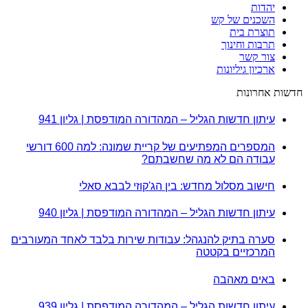
יהדות
השכנים של קש
תוצרת בית
תרבות וחינוך
צור קשר
ארכיון גיליונות
חדשות אחרונות
עיתון חדשות הגליל – המהדורה המודפסת | גליון 941
המספרים המפתיעים של קריית שמונה: למה 600 דורשי
עבודה הם לא מה שחשבתם?
חישוב מסלול מחדש: בין הג'קוזי לבבא סאלי
עיתון חדשות הגליל – המהדורה המודפסת | גליון 940
סערה בתיק להנגהל: עבודות שירות בלבד לאחד המעורבים
המרכזיים בקטטה
באים מאהבה
עיתון חדשות הגליל – המהדורה המודפסת | גליון 939