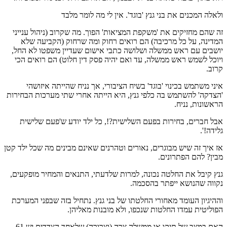
ולאלה המכנים את בני גנץ 'בוגד'. אין לי מה לומר מלבד
זה שהם מחזיקים את 'משקפת המציאות' הפוך. מה שקרוב (ניהול ענייני
המדינה, על כל מרכיבה) הם רואים רחוק ומה שרחוק (הקביעה שלא
יושבים עם ראש ממשלה ושלושה כתבי אישום שעדיין משפטו לא החל,
ויוכל לשמש ראש ממשלה, עד ואם יהיה פסק דין חלוט) הם רואים הכי
קרוב.
איני משתמש בכינוי 'בוגד' בשיח הציבורי, אך נניח שהייתה איזושהי
'הצדקה' להשתמש בה כלפי גנץ, היא הייתה אחרי שתי מערכות הבחירות
הראשונות, נניח.
אבל חברים, בחירות בפעם השלישית?!, כל ילד יודע ש'פעם שלישית
גלידה!'.
אז איך זה שיש מבוגרים, נאורים וטהרנים שאינם מבינים מה שכל ילד קטן
מבין? להם הפתרונים.
גנץ קיבל את החלטה נכונה, למרות שלדעתי, התנאים והמחיר מופקעים,
נקווה שהנושא ייפתר בהסכמה.
וההיגיון העומד מאחורי החלטתו של בני גנץ. נתחיל בזה שבפני המערכת
הפוליטית עמדו החלטות שנכפו, ולא מובנות מאליהן.
האם במצב של תיקו או ממשלה צרה (וצרורה) שלאחד הצדדים יש 61