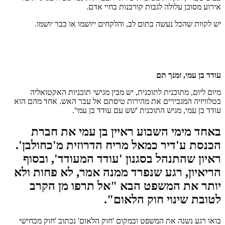
אירוע מסוכן עלולה לגבות קורבנות בחיי אדם.
יש לקוות שהכל נעשה בתום לב, והלקחים ייושמו או כבר יושמו.
עודד בן עמי, זמנך תם
מיום ליום, מתוכנית לתוכנית, יש מבין מגישי תוכניות האקטואליה
בטלוויזיה המגבירים את מהירות טיסתם אל עבר האש. אחד מהם הוא
עודד בן עמי, מגיש התוכנית 'שש עם עודד בן עמי'.
באחד מימי השבוע ראיין בן עמי את חברת
הכנסת ע'דיר כמאל מריח הדרוזית מ'כחולבן'.
ראיון שהתנהל בסגנון 'עודד המעודד', ובסוף
הריאיון, רגע שנפרד ממנה אמר, לא פחות ולא
יותר את המשפט הבא "אל תרפו מן הקרב
לטובת שינוי חוק הלאום".
בואו רגע נשנה את המשפט ובמקום 'חוק הלאום' נכתוב 'חוק מכחישי