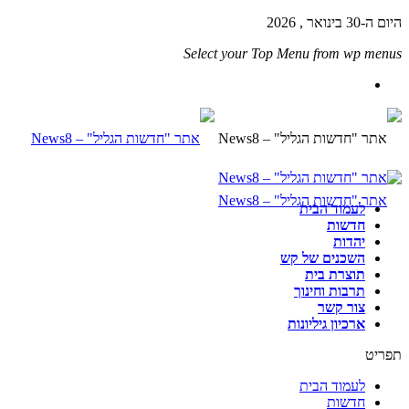
היום ה-30 בינואר , 2026
Select your Top Menu from wp menus
לעמוד הבית
חדשות
יהדות
השכנים של קש
תוצרת בית
תרבות וחינוך
צור קשר
ארכיון גיליונות
תפריט
לעמוד הבית
חדשות