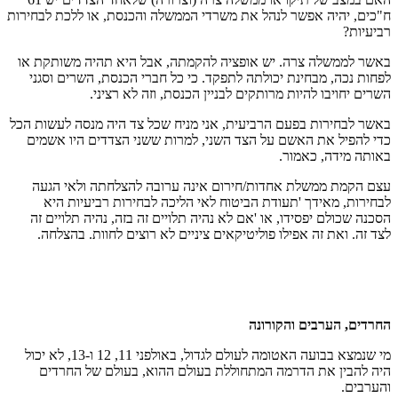
ח"כים, יהיה אפשר לנהל את משרדי הממשלה והכנסת, או ללכת לבחירות
רביעיות?
באשר לממשלה צרה. יש אופציה להקמתה, אבל היא תהיה משותקת או
לפחות נכה, מבחינת יכולתה לתפקד. כי כל חברי הכנסת, השרים וסגני
השרים יחויבו להיות מרותקים לבניין הכנסת, וזה לא רציני.
באשר לבחירות בפעם הרביעית, אני מניח שכל צד היה מנסה לעשות הכל
כדי להפיל את האשם על הצד השני, למרות ששני הצדדים היו אשמים
באותה מידה, כאמור.
עצם הקמת ממשלת אחדות/חירום אינה ערובה להצלחתה ולאי הגעה
לבחירות, מאידך 'תעודת הביטוח לאי הליכה לבחירות רביעיות היא
הסכנה שכולם יפסידו, או 'אם לא נהיה תלויים זה בזה, נהיה תלויים זה
לצד זה. ואת זה אפילו פוליטיקאים ציניים לא רוצים לחוות. בהצלחה.
החרדים, הערבים והקורונה
מי שנמצא בבועה האטומה לעולם לגדול, באולפני 11, 12 ו-13, לא יכול
היה להבין את הדרמה המתחוללת בעולם ההוא, בעולם של החרדים
והערבים.