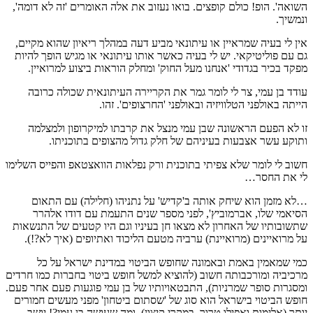
השואה'. הופ! כולם קופצים. בואו נעזוב את אלה האומרים 'זה לא דומה',
ונמשיך.
אין לי בעיה שמראיין או עיתונאי מביע דעה במהלך ריאיון שהוא מקיים,
גם עם פוליטיקאי. יש לי בעיה כאשר אותו עיתונאי או מגיש הופך להיות
מפקד בכיר בגדודי 'אנחנו מעל החוק' ומחלק הוראות ביצוע למרואיין.
עודד בן עמי, צר לי לומר גמר את הקריירה העיתונאית שכולה כרובה
הייתה באולפני הטלוויזיה ובאולפני 'החרצופים'. זהו.
זו לא הפעם הראשונה שבן עמי מנצל את קרבתו למיקרופון ולמצלמה
ותוקע עשר אצבעות בעיניהם של חלק גדול מהצופים בתוכניתו.
חשוב לי לומר שלא צפיתי בתוכנית ורק נפלאות הוואצטאפ והפייס השלימו
לי את החסר…
…לא מזמן הוא שיחק אותה ב'קדיש' על נתניהו (חלילה) עם התאום
הסיאמי שלו, אברמוביץ', לפני מספר שנים התעמת עם דודו אלהרר
שתשובותיו של האחרון לא מצאו חן בעיניו וגם היו קטעים של התנשאות
על מרואיינים (מרואיינת) ערביה מטעם הליכוד ואתיופים (איך לא?!).
כמי שמאמין באמת ובאמונה שחופש הביטוי במדינת ישראל על כל
מרכיביה ומורכבותה חשוב (להוציא למשל חופש ביטוי בחברות כמו חרדים
ומסגרות סופר שמרניות), התבטאויותיו של בן עמי פוגעות פעם אחר פעם.
חופש הביטוי בישראל הוא סוג של 'שסתום ביטחון' מפני מעשים חמורים
יותר (אלימות ואפילו טרור, במקרי קיצון). ומה שעושה בן עמי?! יושב