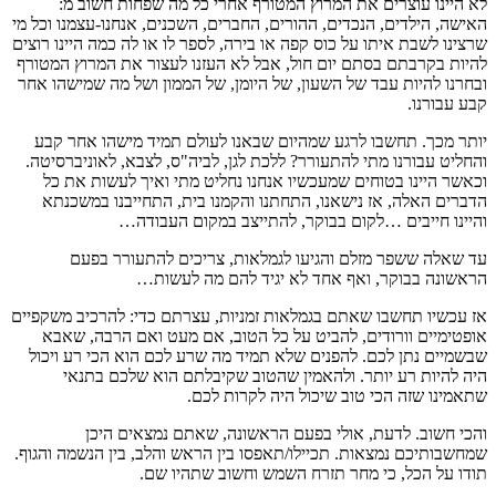
לא היינו עוצרים את המרוץ המטורף אחרי כל מה שפחות חשוב מ:
האישה, הילדים, הנכדים, ההורים, החברים, השכנים, אנחנו-עצמנו וכל מי
שרצינו לשבת איתו על כוס קפה או בירה, לספר לו או לה כמה היינו רוצים
להיות בקרבתם בסתם יום חול, אבל לא העזנו לעצור את המרוץ המטורף
ובחרנו להיות עבד של השעון, של היומן, של הממון ושל מה שמישהו אחר
קבע עבורנו.
יותר מכך. תחשבו לרגע שמהיום שבאנו לעולם תמיד מישהו אחר קבע
והחליט עבורנו מתי להתעורר? ללכת לגן, לביה"ס, לצבא, לאוניברסיטה.
וכאשר היינו בטוחים שמעכשיו אנחנו נחליט מתי ואיך לעשות את כל
הדברים האלה, אז נישאנו, התחתנו והקמנו בית, התחייבנו במשכנתא
והיינו חייבים …לקום בבוקר, להתייצב במקום העבודה…
עד שאלה ששפר מזלם והגיעו לגמלאות, צריכים להתעורר בפעם
הראשונה בבוקר, ואף אחד לא יגיד להם מה לעשות…
אז עכשיו תחשבו שאתם בגמלאות זמניות, עצרתם כדי: להרכיב משקפיים
אופטימיים וורודים, להביט על כל הטוב, אם מעט ואם הרבה, שאבא
שבשמיים נתן לכם. להפנים שלא תמיד מה שרע לכם הוא הכי רע ויכול
היה להיות רע יותר. ולהאמין שהטוב שקיבלתם הוא שלכם בתנאי
שתאמינו שזה הכי טוב שיכול היה לקרות לכם.
והכי חשוב. לדעת, אולי בפעם הראשונה, שאתם נמצאים היכן
שמחשבותיכם נמצאות. תכיילו/תאפסו בין הראש והלב, בין הנשמה והגוף.
תודו על הכל, כי מחר תזרח השמש וחשוב שתהיו שם.