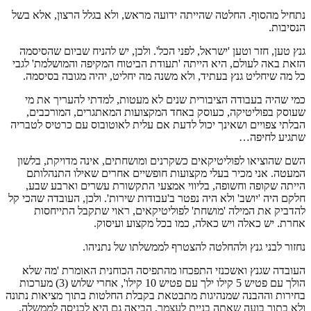
נתחיל מהסוף. החלטה שהייתה ידועה מראש, ולא בגלל הרצון, אלא בשל
הנסיבות.
גנץ טען, חזר וטען 'ישראל, לפני הכל'. ולכן, יש להניח שביום שהסיסמה
הזאת באה לעולם, היא הייתה 'תעודת הביטוח המקיפה והמושלמת' לגבי
כל מה שיחליט גנץ בעתיד, ולא משנה מה יחליט, יהיה מגובה בסיסמה.
כמי שהיה בעבודה הציבורית שנים לא מעטות, למדתי להעריך את מי
שעוסק בפוליטיקה, כעוסק באחד המקצועות המאתגרים, המורכבים,
הבלתי צפויים ושאינך יכול לדעת אם עלית לאוטובוס עם כרטיס לטבריה
שתגיע לחיפה…
השם שהוציאו לפוליטיקאים כשקרנים ומושחתים, אינה מדויקת, בלשון
המעטה. אני מכיר בעלי מקצועות חופשיים אחרים שאילו התנהלותם
הייתה שקופה וחשופה, בליווי אמצעי התקשורת עשרים וארבע שבע,
חלקם היה 'יושב' ולא היה נפטר ב'עבודות שירות'. ולכן, העובדה שהכי קל
להדביק את המילה 'מושחת' לפוליטיקאים, ראוי שתקבל התייחסות
אחרת. יש כאלה ויש כאלה, כמו בכל מקצוע ועיסוק.
נחזור לבני גנץ ולהחלטה להצטרף לממשלתו של נתניהו.
העובדה שגנץ ואשכנזי התפכחו מהתפיסה הכוחנית האומרת 'מה שלא
הולך עם פטיש 5 קילו ילך עם פטיש 10 קילו', אחרי שלוש (3) מערכות
בחירות וההבנה שמנהיגות מתבטאת בקבלת החלטות בתוך מציאות נתונה
ולא בתוך בועה שאתה בניית לעצמך, הביאה גם היא לכניסה לממשלה.