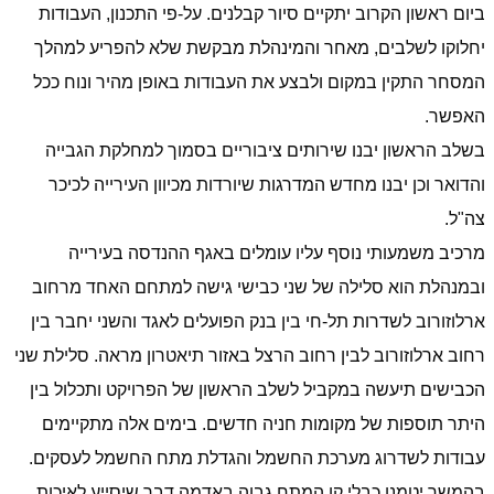
ביום ראשון הקרוב יתקיים סיור קבלנים. על-פי התכנון, העבודות
יחלוקו לשלבים, מאחר והמינהלת מבקשת שלא להפריע למהלך
המסחר התקין במקום ולבצע את העבודות באופן מהיר ונוח ככל
האפשר.
בשלב הראשון יבנו שירותים ציבוריים בסמוך למחלקת הגבייה
והדואר וכן יבנו מחדש המדרגות שיורדות מכיוון העירייה לכיכר
צה"ל.
מרכיב משמעותי נוסף עליו עומלים באגף ההנדסה בעירייה
ובמנהלת הוא סלילה של שני כבישי גישה למתחם האחד מרחוב
ארלוזורוב לשדרות תל-חי בין בנק הפועלים לאגד והשני יחבר בין
רחוב ארלוזורוב לבין רחוב הרצל באזור תיאטרון מראה. סלילת שני
הכבישים תיעשה במקביל לשלב הראשון של הפרויקט ותכלול בין
היתר תוספות של מקומות חניה חדשים. בימים אלה מתקיימים
עבודות לשדרוג מערכת החשמל והגדלת מתח החשמל לעסקים.
בהמשך יטמנו כבלי קו המתח גבוה באדמה דבר שיסייע לאיכות