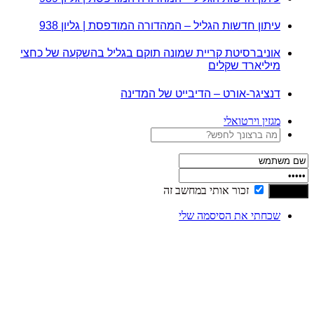
עיתון חדשות הגליל – המהדורה המודפסת | גליון 938
אוניברסיטת קריית שמונה תוקם בגליל בהשקעה של כחצי
מיליארד שקלים
דנציגר-אורט – הדיבייט של המדינה
מגזין וירטואלי
זכור אותי במחשב זה
שכחתי את הסיסמה שלי