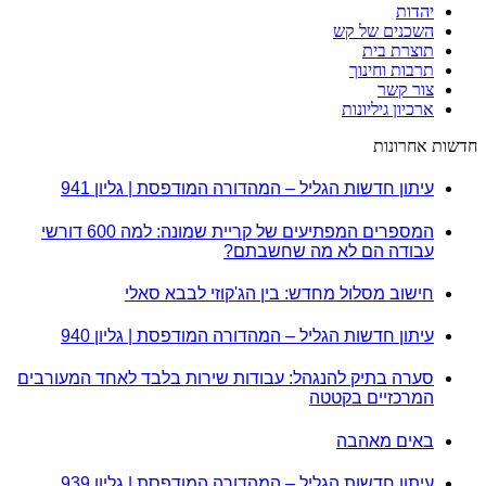
יהדות
השכנים של קש
תוצרת בית
תרבות וחינוך
צור קשר
ארכיון גיליונות
חדשות אחרונות
עיתון חדשות הגליל – המהדורה המודפסת | גליון 941
המספרים המפתיעים של קריית שמונה: למה 600 דורשי
עבודה הם לא מה שחשבתם?
חישוב מסלול מחדש: בין הג'קוזי לבבא סאלי
עיתון חדשות הגליל – המהדורה המודפסת | גליון 940
סערה בתיק להנגהל: עבודות שירות בלבד לאחד המעורבים
המרכזיים בקטטה
באים מאהבה
עיתון חדשות הגליל – המהדורה המודפסת | גליון 939