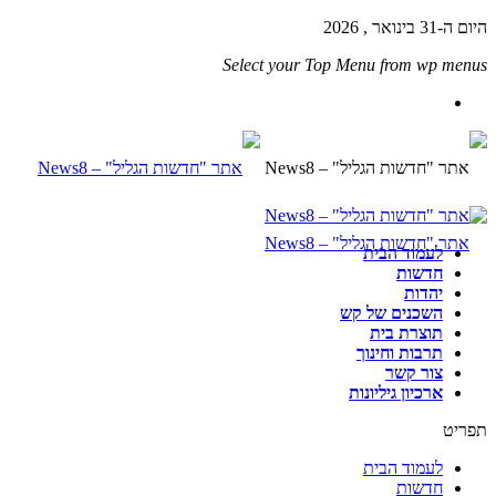
היום ה-31 בינואר , 2026
Select your Top Menu from wp menus
לעמוד הבית
חדשות
יהדות
השכנים של קש
תוצרת בית
תרבות וחינוך
צור קשר
ארכיון גיליונות
תפריט
לעמוד הבית
חדשות