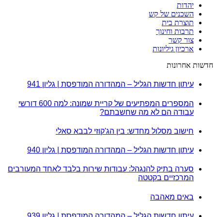
יהדות
השכנים של קש
תוצרת בית
תרבות וחינוך
צור קשר
ארכיון גיליונות
חדשות אחרונות
עיתון חדשות הגליל – המהדורה המודפסת | גליון 941
המספרים המפתיעים של קריית שמונה: למה 600 דורשי
עבודה הם לא מה שחשבתם?
חישוב מסלול מחדש: בין הג'קוזי לבבא סאלי
עיתון חדשות הגליל – המהדורה המודפסת | גליון 940
סערה בתיק להנגהל: עבודות שירות בלבד לאחד המעורבים
המרכזיים בקטטה
באים מאהבה
עיתון חדשות הגליל – המהדורה המודפסת | גליון 939