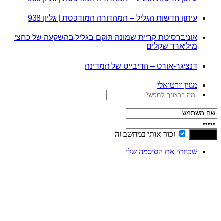
עיתון חדשות הגליל – המהדורה המודפסת | גליון 938
אוניברסיטת קריית שמונה תוקם בגליל בהשקעה של כחצי
מיליארד שקלים
דנציגר-אורט – הדיבייט של המדינה
מגזין וירטואלי
זכור אותי במחשב זה
שכחתי את הסיסמה שלי