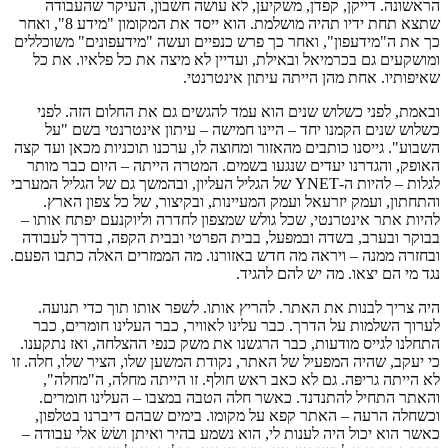
הראשונה. דייקן, קפדן, משקיען, לא עושה חשבון, העיקר שהעבודה
שתצא תחת ידיו תהיה מושלמת. הוא ייסד את המקומון "מידע 8", ואחר
כך את ה"מידעפון", ואחר כך פרש כנפיים ועשה "מידעפונים" משוכללים
ומושקעים גם בכרמיאל ובאילת, ועדיין לא מיצה את כל פלאיו. את כל
שאיפותיו. אחת מהן הייתה עיתון אינטרנטי.
ובאמת, לפני כשלוש שנים הוא עמד להגשים גם את החלום הזה. לפני
כשלוש שנים הקמנו יחד – היינו חמישה – עיתון אינטרנטי בשם "על
השבוע". גייסנו כותבים מהאזור ומחוצה לו, ערכנו תוכניות מכאן ועד קצה
האופק, והגדרנו יעדים שנגעו בשמים. המטרה הייתה – היום כבר מותר
לגלות – להיות ה-YNET של הגליל העליון, ובהמשך גם של הגליל המערבי
והתחתון, ועמק יזרעאל ועמק המעיינות, ובקיצור, של כל צפון הארץ.
להיות אתר אינטרנטי, שכל גולש שמצפון לחדרה וליוקנעם יפתח אותו –
בבוקר ובערב, בשדה ובמפעל, בבית הפרטי ובבית הקפה, בדרך לעבודה
ובחזרה ממנה – ויראה מה חדש באזורנו. מה הממזרים האלה כתבו הפעם.
נגד מי הם יצאו. מה יש להם להגיד.
היה צריך לבנות את האתר. להריץ אותו. לשפר אותו תוך כדי תנועה.
לערוך השלמות על הדרך. כבר עלינו לאוויר, כבר העלינו חומרים, כבר
התחלנו לגייס מודעות, כבר הרגשנו את משק כנפי ההצלחה, ואז נתקענו.
כי יעקב, שהיה המפעיל של האתר, נקודת המשען שלו, הציר שלו, חלה. זו
לא הייתה גריפּה. גם לא כאב ראש חולף. זו הייתה מחלה, ה"מחלה",
והאתר התחיל להתנדנד. כאשר חלה הטבה במצבו – העלינו חומרים.
וכשחלה הרעה – האתר קפא על מקומו. בימים שבהם דיברנו בטלפון,
כאשר הוא יכול היה לענות לי, הוא נשמע בהיר ואיתן ושׂשׂ אלי עבודה –