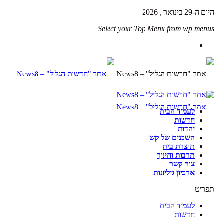
היום ה-29 בינואר , 2026
Select your Top Menu from wp menus
לעמוד הבית
חדשות
יהדות
השכנים של קש
תוצרת בית
תרבות וחינוך
צור קשר
ארכיון גיליונות
תפריט
לעמוד הבית
חדשות