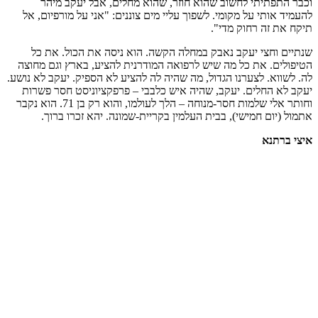
וכבר התפתיתי לחשוב שהוא חוזר, שהוא מחלים, אבל יעקב מיהר
להעמיד אותי על מקומי. לשפוך עליי מים צוננים: "אני על מורפיום, אל
תיקח את זה רחוק מדי".
שנתיים וחצי יעקב נאבק במחלה הקשה. הוא ניסה את הכול. את כל
הטיפולים. את כל מה שיש לרפואה המודרנית להציע, בארץ וגם מחוצה
לה. לשווא. לצערנו הגדול, מה שהיה לה להציע לא הספיק. יעקב לא נושע.
יעקב לא החלים. יעקב, שהיה איש כלבבי – פרפקציוניסט חסר פשרות
וחותר אלי שלמות חסר-מנוחה – הלך לעולמו, והוא רק בן 71. הוא נקבר
אתמול (יום חמישי), בבית העלמין בקריית-שמונה. יהא זכרו ברוך.
איצי ברתנא