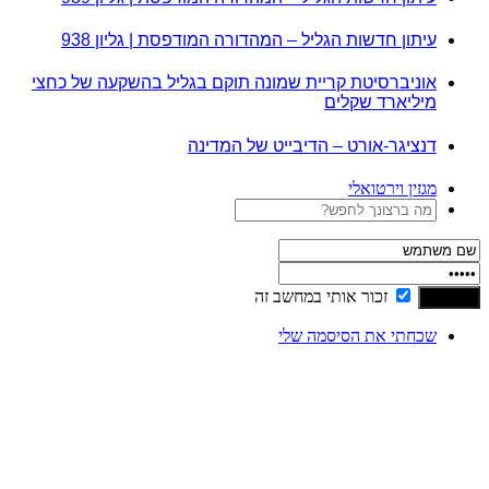
עיתון חדשות הגליל – המהדורה המודפסת | גליון 938
אוניברסיטת קריית שמונה תוקם בגליל בהשקעה של כחצי
מיליארד שקלים
דנציגר-אורט – הדיבייט של המדינה
מגזין וירטואלי
זכור אותי במחשב זה
שכחתי את הסיסמה שלי