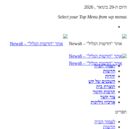
היום ה-29 בינואר , 2026
Select your Top Menu from wp menus
לעמוד הבית
חדשות
יהדות
השכנים של קש
תוצרת בית
תרבות וחינוך
צור קשר
ארכיון גיליונות
תפריט
לעמוד הבית
חדשות