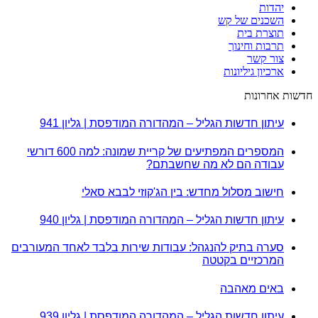
יהדות
השכנים של קש
תוצרת בית
תרבות וחינוך
צור קשר
ארכיון גיליונות
חדשות אחרונות
עיתון חדשות הגליל – המהדורה המודפסת | גליון 941
המספרים המפתיעים של קריית שמונה: למה 600 דורשי
עבודה הם לא מה שחשבתם?
חישוב מסלול מחדש: בין הג'קוזי לבבא סאלי
עיתון חדשות הגליל – המהדורה המודפסת | גליון 940
סערה בתיק להנגהל: עבודות שירות בלבד לאחד המעורבים
המרכזיים בקטטה
באים מאהבה
עיתון חדשות הגליל – המהדורה המודפסת | גליון 939