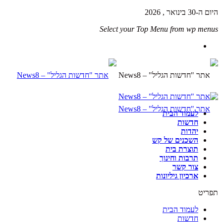
היום ה-30 בינואר , 2026
Select your Top Menu from wp menus
לעמוד הבית
חדשות
יהדות
השכנים של קש
תוצרת בית
תרבות וחינוך
צור קשר
ארכיון גיליונות
תפריט
לעמוד הבית
חדשות