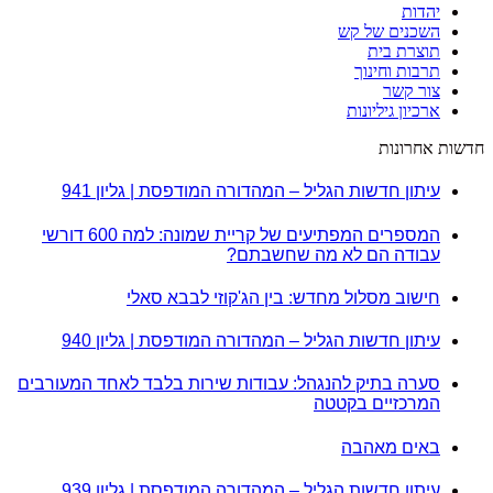
יהדות
השכנים של קש
תוצרת בית
תרבות וחינוך
צור קשר
ארכיון גיליונות
חדשות אחרונות
עיתון חדשות הגליל – המהדורה המודפסת | גליון 941
המספרים המפתיעים של קריית שמונה: למה 600 דורשי
עבודה הם לא מה שחשבתם?
חישוב מסלול מחדש: בין הג'קוזי לבבא סאלי
עיתון חדשות הגליל – המהדורה המודפסת | גליון 940
סערה בתיק להנגהל: עבודות שירות בלבד לאחד המעורבים
המרכזיים בקטטה
באים מאהבה
עיתון חדשות הגליל – המהדורה המודפסת | גליון 939