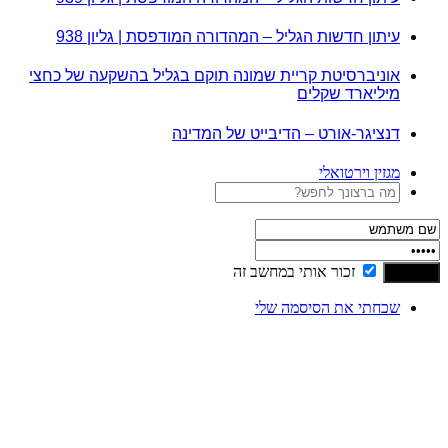
עיתון חדשות הגליל – המהדורה המודפסת | גליון 938
אוניברסיטת קריית שמונה תוקם בגליל בהשקעה של כחצי
מיליארד שקלים
דנציגר-אורט – הדיבייט של המדינה
מגזין וירטואלי
זכור אותי במחשב זה
שכחתי את הסיסמה שלי