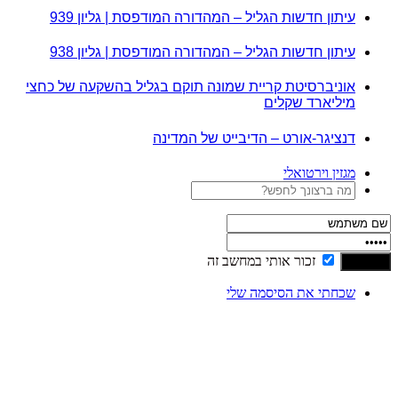
עיתון חדשות הגליל – המהדורה המודפסת | גליון 939
עיתון חדשות הגליל – המהדורה המודפסת | גליון 938
אוניברסיטת קריית שמונה תוקם בגליל בהשקעה של כחצי
מיליארד שקלים
דנציגר-אורט – הדיבייט של המדינה
מגזין וירטואלי
זכור אותי במחשב זה
שכחתי את הסיסמה שלי