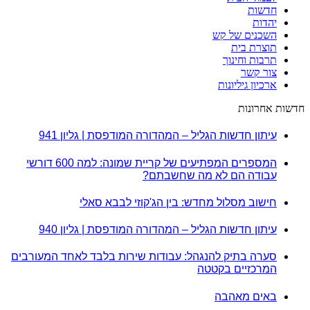
חדשות
יהדות
השכנים של קש
תוצרת בית
תרבות וחינוך
צור קשר
ארכיון גיליונות
חדשות אחרונות
עיתון חדשות הגליל – המהדורה המודפסת | גליון 941
המספרים המפתיעים של קריית שמונה: למה 600 דורשי
עבודה הם לא מה שחשבתם?
חישוב מסלול מחדש: בין הג'קוזי לבבא סאלי
עיתון חדשות הגליל – המהדורה המודפסת | גליון 940
סערה בתיק להנגהל: עבודות שירות בלבד לאחד המעורבים
המרכזיים בקטטה
באים מאהבה