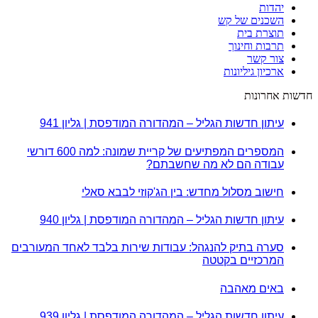
יהדות
השכנים של קש
תוצרת בית
תרבות וחינוך
צור קשר
ארכיון גיליונות
חדשות אחרונות
עיתון חדשות הגליל – המהדורה המודפסת | גליון 941
המספרים המפתיעים של קריית שמונה: למה 600 דורשי
עבודה הם לא מה שחשבתם?
חישוב מסלול מחדש: בין הג'קוזי לבבא סאלי
עיתון חדשות הגליל – המהדורה המודפסת | גליון 940
סערה בתיק להנגהל: עבודות שירות בלבד לאחד המעורבים
המרכזיים בקטטה
באים מאהבה
עיתון חדשות הגליל – המהדורה המודפסת | גליון 939