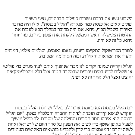
השבוע עשו את דרכם עשרות פעילים חברתיים, נציגי רשויות
ופוליטיקאים אל כנסת למה שנקרא "הגליל בכנסת". אילו היה מדובר
באירוח בשביל הכיף, ניחא. אם היה מדובר במהלך הבא לעבות את
החלטת הממשלה וראש הממשלה לקחת את הצפון בידיים, עוד יותר
ניחא. כל זה לא היה.
לצורך הפרוטוקול התקיימו דיונים, ננאמו נאומים, הצלמים צילמו, המוחים
תיעדו את המראות והקולות, ובזה הסתיימה המסיבה.
הגליל וקריית שמונה יקרים לנו מכדי שנהפוך אותם לעוד מגרש בוץ פוליטי
או שלולית לדייג במים עכורים שבמקרה הטוב אצל חלק מהפוליטיקאים
זה ציני ואצל חלק אחר זה לא רציני.
יום הגליל בכנסת הוא ביוזמת ארגון 'לב בגליל' ושדולת הגליל בכנסת
הוקדש לנושא קידום תוכנית לפיתוח החברה והכלכלה בצפון. "יום הגליל
בכנסת הוא אירוע חסר תקדים ותחילתה של מסורת. לב בגליל ימשיך
לפעול באופן שוטף כדי לשים את הצפון על סדר היום של ישראל ואחת
לשנה יתרכזו המאמצים כדי לדון ולהכריע בנושאים האקוטים העומדים
על הפרק" אומר אופיר שיק, מנכ"ל 'לב בגליל'.