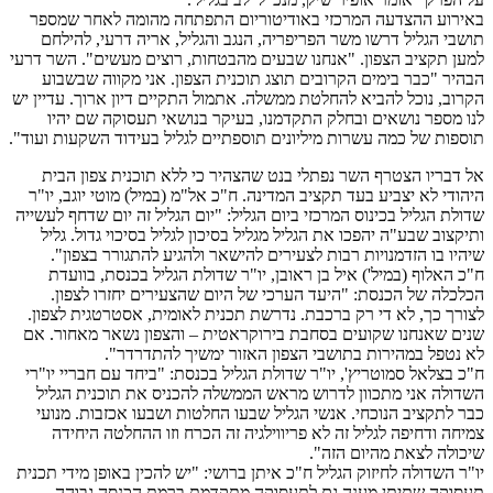
באירוע ההצדעה המרכזי באודיטוריום התפתחה מהומה לאחר שמספר
תושבי הגליל דרשו משר הפריפריה, הנגב והגליל, אריה דרעי, להילחם
למען תקציב הצפון. "אנחנו שבעים מהבטחות, רוצים מעשים". השר דרעי
הבהיר "כבר בימים הקרובים תוצג תוכנית הצפון. אני מקווה שבשבוע
הקרוב, נוכל להביא להחלטת ממשלה. אתמול התקיים דיון ארוך. עדיין יש
לנו מספר נושאים ובחלק התקדמנו, בעיקר בנושאי תעסוקה שם יהיו
תוספות של כמה עשרות מיליונים תוספתיים לגליל בעידוד השקעות ועוד".
אל דבריו הצטרף השר נפתלי בנט שהצהיר כי ללא תוכנית צפון הבית
היהודי לא יצביע בעד תקציב המדינה. ח"כ אל"מ (במיל) מוטי יוגב, יו"ר
שדולת הגליל בכינוס המרכזי ביום הגליל: "יום הגליל זה יום שדחף לעשייה
ותיקצוב שבע"ה יהפכו את הגליל מגליל בסיכון לגליל בסיכוי גדול. גליל
שיהיו בו הזדמנויות רבות לצעירים להישאר ולהגיע להתגורר בצפון".
ח"כ האלוף (במיל') איל בן ראובן, יו"ר שדולת הגליל בכנסת, בוועדת
הכלכלה של הכנסת: "היעד הערכי של היום שהצעירים יחזרו לצפון.
לצורך כך, לא די רק ברכבת. נדרשת תכנית לאומית, אסטרטגית לצפון.
שנים שאנחנו שקועים בסחבת בירוקראטית – והצפון נשאר מאחור. אם
לא נטפל במהירות בתושבי הצפון האזור ימשיך להתדרדר".
ח"כ בצלאל סמוטריץ', יו"ר שדולת הגליל בכנסת: "ביחד עם חבריי יו"רי
השדולה אני מתכוון לדרוש מראש הממשלה להכניס את תוכנית הגליל
כבר לתקציב הנוכחי. אנשי הגליל שבעו החלטות ושבעו אכזבות. מנועי
צמיחה ודחיפה לגליל זה לא פריווילגיה זה הכרח וזו ההחלטה היחידה
שיכולה לצאת מהיום הזה".
יו"ר השדולה לחיזוק הגליל ח"כ איתן ברושי: "יש להכין באופן מידי תכנית
תעסוקה שתיתן מענה גם לתעסוקה מתקדמת ברמת הכנסה גבוהה