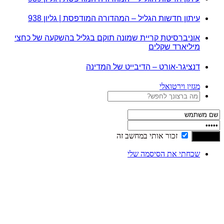
עיתון חדשות הגליל – המהדורה המודפסת | גליון 938
אוניברסיטת קריית שמונה תוקם בגליל בהשקעה של כחצי
מיליארד שקלים
דנציגר-אורט – הדיבייט של המדינה
מגזין וירטואלי
זכור אותי במחשב זה
שכחתי את הסיסמה שלי