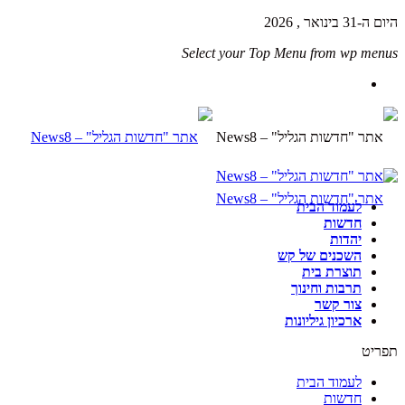
היום ה-31 בינואר , 2026
Select your Top Menu from wp menus
לעמוד הבית
חדשות
יהדות
השכנים של קש
תוצרת בית
תרבות וחינוך
צור קשר
ארכיון גיליונות
תפריט
לעמוד הבית
חדשות