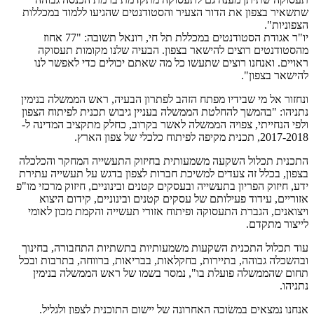
שתשאיר בצפון את הדור הצעיר והסטודנטים שהגיעו ללמוד במכללות
הצפוניות".
יו"ר אגודת הסטודנטים במכללת תל חי, רונאל תשובה: "77 אחוז
מהסטודנטים רוצים להישאר בצפון. הבעיה שלנו מקומות תעסוקה
ראויים. ואנחנו רוצים שתעשו כל מה שאתם יכולים כדי לאפשר לנו
להישאר בצפון".
ונחזור אל מי שבידיו מפתח הזהב לפתרון הבעיה, ראש הממשלה בנימין
נתניהו: "בהמשך להחלטת הממשלה בעניין גיבוש תכנית לפיתוח הצפון
ולפי הנחייתי, צפויה הממשלה לאשר בקרוב, כחלק מתקציב המדינה ל-
2017-2018, תכנית מקיפה לפיתוח כלכלי של צפון הארץ.
התכנית תכלול השקעה משמעותית בחיזוק התעשייה המחקר והכלכלה
בצפון, בכלל זה צעדים למשיכת חברות לצפון בדגש על תעשייה עתירת
ידע, חיזוק הפריון בתעשייה ובעסקים קטנים ובינוניים, חיזוק מרכזי מו"פ
אזוריים, עידוד פעילותם של עסקים קטנים ובינוניים, קידום היצוא
ויצואנים, הגברת התעסוקה ופיתוח אזורי תעשייה והקמת מכון לאומי
לייצור מתקדם.
עוד תכלול התכנית השקעות משמעותיות בתשתיות התחבורה, בחינוך
ובהשכלה גבוהה, בתיירות, בחקלאות, בבריאות, ברווחה, בתרבות ובכל
תחום שהממשלה פועלת בו", נמסר בשמו של ראש הממשלה בנימין
נתניהו.
אנחנו נמצאים במשׂוכה האחרונה של יישום התוכנית לצפון ולגליל.