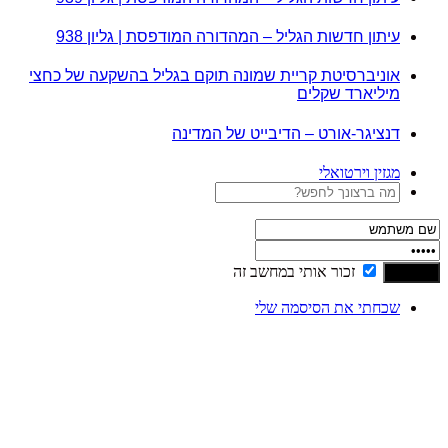
עיתון חדשות הגליל – המהדורה המודפסת | גליון 938
אוניברסיטת קריית שמונה תוקם בגליל בהשקעה של כחצי
מיליארד שקלים
דנציגר-אורט – הדיבייט של המדינה
מגזין וירטואלי
זכור אותי במחשב זה
שכחתי את הסיסמה שלי