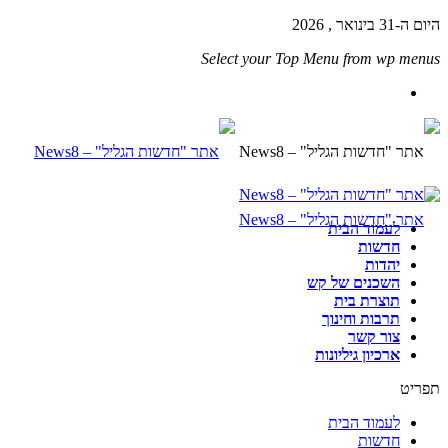
היום ה-31 בינואר , 2026
Select your Top Menu from wp menus
לעמוד הבית
חדשות
יהדות
השכנים של קש
תוצרת בית
תרבות וחינוך
צור קשר
ארכיון גיליונות
תפריט
לעמוד הבית
חדשות