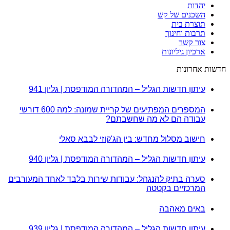
יהדות
השכנים של קש
תוצרת בית
תרבות וחינוך
צור קשר
ארכיון גיליונות
חדשות אחרונות
עיתון חדשות הגליל – המהדורה המודפסת | גליון 941
המספרים המפתיעים של קריית שמונה: למה 600 דורשי
עבודה הם לא מה שחשבתם?
חישוב מסלול מחדש: בין הג'קוזי לבבא סאלי
עיתון חדשות הגליל – המהדורה המודפסת | גליון 940
סערה בתיק להנגהל: עבודות שירות בלבד לאחד המעורבים
המרכזיים בקטטה
באים מאהבה
עיתון חדשות הגליל – המהדורה המודפסת | גליון 939