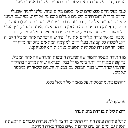
התיבה, הם השתנו בהתאם לסביבות המחייה השונות אליהן הגיעו.
לגבי בעלי חיים ספציפיים שאין בשום מקום אחר, עלינו להניח שבעלי
החיים נדדו למקומותיהם השונים בעולם בהכוונה אלוקית, כפי שגם הגיעו
לתיבה בהכוונה אלוקית, ודבר זה כתוב במפורש בספר התורה (בראשית,
פרק ז, ח): "מן הבהמה הטהורה ומן הבהמה אשר איננה טהורה, ומן העוף
וכל אשר רומש על האדמה, שניים שניים באו אל נח אל התיבה, זכר
ונקבה, כאשר ציווה אלוקים את נח". פירוש הדבר שלאחר המבול הקב"ה
דאג לשלוח כל קבוצת בעלי חיים למקומה המתאים בהכוונה מיוחדת,
ובעלי החיים נדדו למקומות השונים כמו מתוך אינסטינקט.
מן התורה אפשר ללמוד שהתפלגות היבשות התרחשה לאחר המבול,
בתקופה מאוחרת יותר בימי מגדל בבל, וכנראה שהיה מדובר בתהליך
הדרגתי שהתרחש בעת המבול וגם במאות השנים שלאחריו במספר
שלבים.
*התשובות מתבססות על מאמר של דניאל בלס.
פהשקווילים
רחצה לילית נפרדת בחמת גדר
לרגל פתיחת עונת החורף תתקיים רחצה לילית נפרדת לגברים ולראשונה
השנה גם ימים קבועים לרחצת נשים במרחצאות המרפא