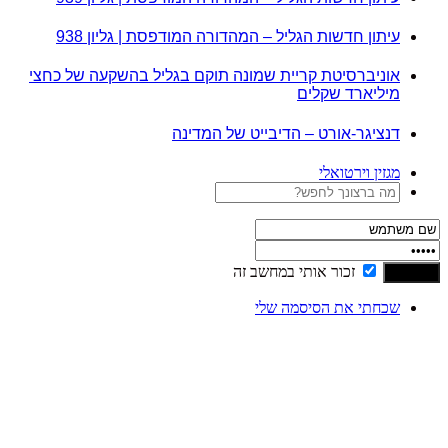
עיתון חדשות הגליל – המהדורה המודפסת | גליון 938
אוניברסיטת קריית שמונה תוקם בגליל בהשקעה של כחצי
מיליארד שקלים
דנציגר-אורט – הדיבייט של המדינה
מגזין וירטואלי
זכור אותי במחשב זה
שכחתי את הסיסמה שלי