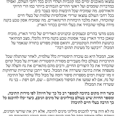
נמצאו מאובנים ימיים כמו קונכיות ושלדי דגים בכל רחבי העולם, ואפילו
במדברות שוממים ועל ראשי ההרים הגבוהים ביותר כמו הרי הרוקי
והאוורסט. מה שמוכיח שכל היבשות כוסו בעבר בים.
בכל רחבי העולם נמצאו שרידי אוכלוסיות שלמות של בעלי חיים
שהוכחדו, וזאת מלבד היכחדות הדינוזאורים. מה שמוכיח אסון טבע בקנה
מידה עולמי שהכחיד את בעלי החיים בכדור הארץ.
מבט מדעי בהרים ובעמקים ובקניונים האדירים של כדור הארץ, מוכיח
שאכן כדור הארץ עבר אסונות טבע בקנה מידה גלובלי, מצב המתואר
כתנועת הלוחות הטקטוניים, ותואם פסוק מפורש בתורה שנאמר על
המבול: "ויבקעו כל מעינות תהום רבה"
אגב, המבול היא גם עובדה היסטורית כלל עולמית, לאחר שהתגלה שכל
התרבויות בעולם כולו מעבירים מסורת היסטורית ואגדית על מבול קדום
שהכחיד את כל היצורים החיים, ורבים מהם מתארים את נח והצלה של
משפחה אחת בתיבה ששרדה את המבול. כיצד ייתכן שתרבויות שרחוקות
זו מזו יבשות וימים מספרות סיפור דומה על מבול כלל עולמי ועל התיבה
של נח, אם לא שמעו את הסיפור מאבותיהם – שם, חם ויפת – בני נח
ששרדו את המבול?
כיצד היה מקום בתיבה למספר רב כל כך של חיות? לפי מידות התיבה,
ומספר החיות שיש בעולם (מיליונים של מינים וזנים), כיצד יכלו להיכנס כל
כך הרבה בעלי חיים לתיבה?
נח לא היה צריך להכניס מיליוני מינים לתיבה, אלא רק את שורשי המינים,
שמהם נולדו מאוחר יותר כל סוגי הזנים שיש כיום בטבע (וריאציות בין