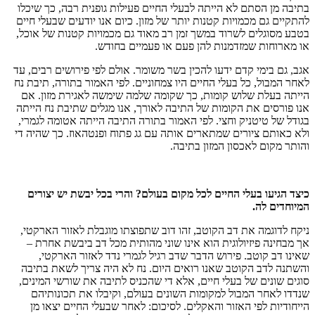
בתיבה מן הסתם לא הייתה לבעלי החיים פעילות גופנית רבה, כך שיכלו
להתקיים גם מכמויות קטנות יותר של מזון. כיום אנו יודעים שבעלי חיים
בטבע מסוגלים לשרוד במשך זמן רב מאוד גם מכמויות קטנות של אוכל,
או מארוחות שמזדמנות להן פעם או פעמיים בחודש.
אגב, גם בימי קדם ידעו להכין בשר משומר. אולם לפי פירושים רבים, עד
לאחר המבול, כל בעלי החיים היו צמחוניים. לפי האמור בתורה, תיבת נח
הייתה בעלת שלוש קומות, כך שקומה שלמה שימשה לאגירת מזון. אם
אנו פורסים את הקומות של התיבה לאורך, אנו מגלים שתיבת נח הייתה
בגודל של טיטניק וחצי. לפי האמור בתורה התיבה הייתה אטומה לגמרי,
ולא כאותם ציורים שמתארים אותה עם גג פתוח ופנטהאוז. כך שהיה די
והותר מקום לאכסון המזון בתיבה.
כיצד הגיעו בעלי החיים לכל מקום בעולם? והרי בכל יבשת יש יצורים
המיוחדים לה.
ניקח לדוגמה את דב הקוטב, זהו דוב שתפוצתו מוגבלת לאזור הארקטי,
אך מבחינה פיזיולוגית הוא אינו שוני מהותית מכל דב ביבשת אחרת –
שאינו דב קוטב. פירוש הדבר שדב רגיל לגמרי נדד לאזור הארקטי,
והשתנה לדב הקוטב שאנו רואים היום. נח לא היה צריך לשאת בתיבה
סוגים שונים של בעלי חיים, אלא די שהכניס לתיבה את שורשי המינים,
שנדדו לאחר המבול למקומות השונים בעולם, וקיבלו את תכונותיהם
הייחודיות לפי האזור והאקלים. לסיכום: לאחר שבעלי החיים יצאו מן