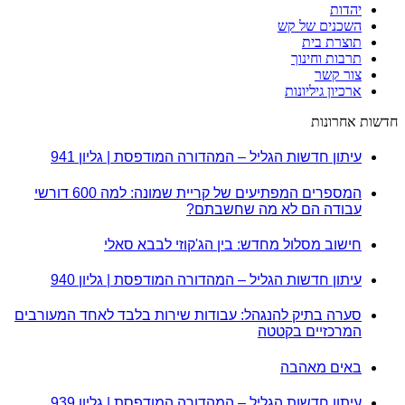
יהדות
השכנים של קש
תוצרת בית
תרבות וחינוך
צור קשר
ארכיון גיליונות
חדשות אחרונות
עיתון חדשות הגליל – המהדורה המודפסת | גליון 941
המספרים המפתיעים של קריית שמונה: למה 600 דורשי
עבודה הם לא מה שחשבתם?
חישוב מסלול מחדש: בין הג'קוזי לבבא סאלי
עיתון חדשות הגליל – המהדורה המודפסת | גליון 940
סערה בתיק להנגהל: עבודות שירות בלבד לאחד המעורבים
המרכזיים בקטטה
באים מאהבה
עיתון חדשות הגליל – המהדורה המודפסת | גליון 939