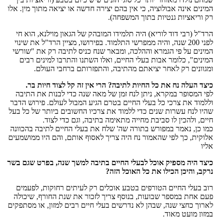
המינים אינה אבולוציה, כי אין בהם יצירה חדשה או יציאה מתוך מין. אלו
רק וריאציות גנטיות בתוך המשפחה).
הרד"ל (רבי דוד לוריא) היה תלמידו המובהק של הגאון מוילנא, הוא חי
לפני 200 שנה, והיה ממפרשי התלמוד. בפירושו, מציין הרד"ל את שינוי
המינים על פי הגמרא וההלכה, ומבאר שנח כניס לתיבה רק את "שורשי
המינים", כלומר אבות בעלי החיים, ואלו השתנו והתרבו למינים רבים
ומגוונים רק לאחר יציאתם מהתיבה, והתפזרותם ברחבי העולם.
כיצד העלה נח את כל החיות לתיבה? הרי אין זה קל לצוד חיות בר.
לפי המסופר במקרא, ניתן לנח זמן של מאה שנה כדי לבנות את התיבה
וללמוד את צרכי כל בעלי החיים בטרם הגיע המבול לעולם. פירוש הדבר
שהיו לנח עשרות שנים כדי ללמוד את צרכיו החשובים ביותר של כל בעל
חיים, ולהכין לו סביבת מחייה מתאימה בתיבה, וגם כדי לצוד.
כמו כן, נאמר במפורש בתורה שה' שלח את בעלי החיים לתיבה בהכוונה
אלוקית, כך לפי שהאמור נח היה צריך לאסוף אותם, והם היו ממושמעים
אליו
כיצד היה מספיק אוכל לבעלי החיים בתיבה למשך שנה, בפרט שגם בשר
נרקב, והיכן הכילו את כל האוכל הזה?
רוב בעלי החיים הטורפים בטבע אוכלים רק לעיתים רחוקות, לפעמים
פעם אחת במספר שבועות, בנוסף צריך לזכור את שנת החורף, שיכולה
לארוך כחצי שנה, שבהן לא נדרשים בעלי חיים רבים למזון, או מסתפקים
במזון מועט מאוד.