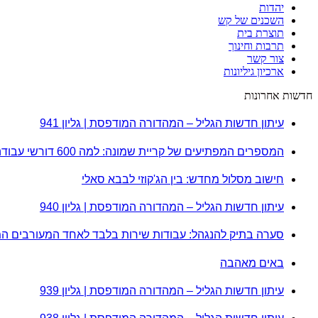
יהדות
השכנים של קש
תוצרת בית
תרבות וחינוך
צור קשר
ארכיון גיליונות
חדשות אחרונות
עיתון חדשות הגליל – המהדורה המודפסת | גליון 941
המספרים המפתיעים של קריית שמונה: למה 600 דורשי עבודה הם לא מה שחשבתם?
חישוב מסלול מחדש: בין הג'קוזי לבבא סאלי
עיתון חדשות הגליל – המהדורה המודפסת | גליון 940
סערה בתיק להנגהל: עבודות שירות בלבד לאחד המעורבים ה
באים מאהבה
עיתון חדשות הגליל – המהדורה המודפסת | גליון 939