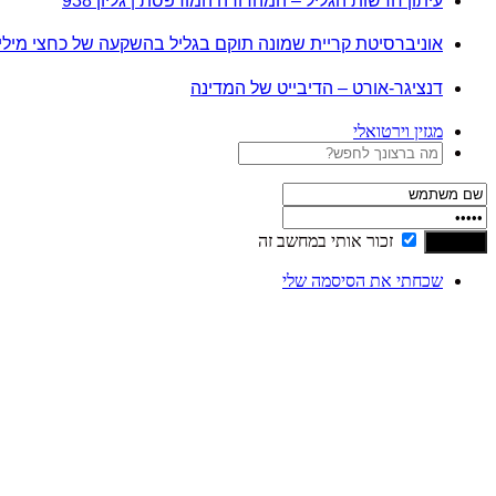
עיתון חדשות הגליל – המהדורה המודפסת | גליון 938
אוניברסיטת קריית שמונה תוקם בגליל בהשקעה של כחצי מיל
דנציגר-אורט – הדיבייט של המדינה
מגזין וירטואלי
זכור אותי במחשב זה
שכחתי את הסיסמה שלי