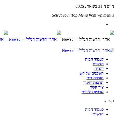
היום ה-31 בינואר , 2026
Select your Top Menu from wp menus
לעמוד הבית
חדשות
יהדות
השכנים של קש
תוצרת בית
תרבות וחינוך
צור קשר
ארכיון גיליונות
תפריט
לעמוד הבית
חדשות