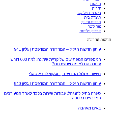
חדשות
יהדות
השכנים של קש
תוצרת בית
תרבות וחינוך
צור קשר
ארכיון גיליונות
חדשות אחרונות
עיתון חדשות הגליל – המהדורה המודפסת | גליון 941
המספרים המפתיעים של קריית שמונה: למה 600 דורשי
עבודה הם לא מה שחשבתם?
חישוב מסלול מחדש: בין הג'קוזי לבבא סאלי
עיתון חדשות הגליל – המהדורה המודפסת | גליון 940
סערה בתיק להנגהל: עבודות שירות בלבד לאחד המעורבים
המרכזיים בקטטה
באים מאהבה