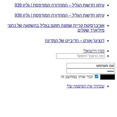
עיתון חדשות הגליל – המהדורה המודפסת | גליון 939
עיתון חדשות הגליל – המהדורה המודפסת | גליון 938
אוניברסיטת קריית שמונה תוקם בגליל בהשקעה של כחצי
מיליארד שקלים
דנציגר-אורט – הדיבייט של המדינה
מגזין וירטואלי
זכור אותי במחשב זה
שכחתי את הסיסמה שלי