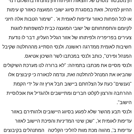
הן מסבסוד מסוים של הוצאות הפיתוח והן מהנחה בתשלום דמי
ההיוון למינהל, וזאת במסגרת סיווג ישובי המועצה כאזור קו עימות
או לכל הפחות כאזור עדיפות לאומית א' . "שימור הטבות אלה חיוני
לקיומם והתפתחותם של ישובי המועצה כבית למשפחות לזוגות
צעירים בפריפריה ולפיתוחו של אזור הגליל העליון, דבר לו נודעת
חשיבות לאומית ממדרגה ראשונה. ולנסי הסתייג מההחלטה שקיבל
המנהל ופירט", כותב ולנסי במכתבו לשר השיכון אטיאס.
ולנסי מסיים את מכתבו בתמיהה: "לא ברורה לנו מערכת השיקולים
שהביאו את המנהל להחלטה זאת, ונדמה לכאורה כי קיבוצים אלו
"נענשים" כעת על הצלחתם ביישוב חבל ארץ זה על ידי הקמת
ההרחבה והרצון לקלוט חברים ומתיישבים ולהגדיל את אוכלוסיית
הישוב".
ולנסי תבע מהשר שלא לפגוע בסיווג היישובים ולהותירם באזור
עדיפות לאומית א', "שכן שינוי המדיניות והפיכת היישוב לאזור
עדיפות ב', מהווה מכת מוות להליכי הקליטה
המתנהלים בקיבוצים