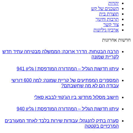
יהדות
השכנים של קש
תוצרת בית
תרבות וחינוך
צור קשר
ארכיון גיליונות
חדשות אחרונות
הרבה הבטחות, הדרך ארוכה: הממשלה מבטיחה עתיד חדש
לקריית שמונה
עיתון חדשות הגליל – המהדורה המודפסת | גליון 941
המספרים המפתיעים של קריית שמונה: למה 600 דורשי
עבודה הם לא מה שחשבתם?
חישוב מסלול מחדש: בין הג'קוזי לבבא סאלי
עיתון חדשות הגליל – המהדורה המודפסת | גליון 940
סערה בתיק להנגהל: עבודות שירות בלבד לאחד המעורבים
המרכזיים בקטטה