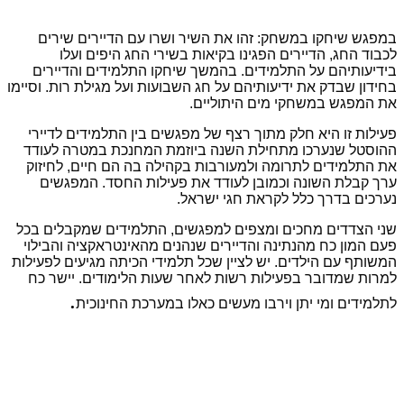
במפגש שיחקו במשחק: זהו את השיר ושרו עם הדיירים שירים
לכבוד החג, הדיירים הפגינו בקיאות בשירי החג היפים ועלו
בידיעותיהם על התלמידים. בהמשך שיחקו התלמידים והדיירים
בחידון שבדק את ידיעותיהם על חג השבועות ועל מגילת רות. וסיימו
את המפגש במשחקי מים היתוליים.
פעילות זו היא חלק מתוך רצף של מפגשים בין התלמידים לדיירי
ההוסטל שנערכו מתחילת השנה ביוזמת המחנכת במטרה לעודד
את התלמידים לתרומה ולמעורבות בקהילה בה הם חיים, לחיזוק
ערך קבלת השונה וכמובן לעודד את פעילות החסד. המפגשים
נערכים בדרך כלל לקראת חגי ישראל.
שני הצדדים מחכים ומצפים למפגשים, התלמידים שמקבלים בכל
פעם המון כח מהנתינה והדיירים שנהנים מהאינטראקציה והבילוי
המשותף עם הילדים. יש לציין שכל תלמידי הכיתה מגיעים לפעילות
למרות שמדובר בפעילות רשות לאחר שעות הלימודים. יישר כח
.
לתלמידים ומי יתן וירבו מעשים כאלו במערכת החינוכית