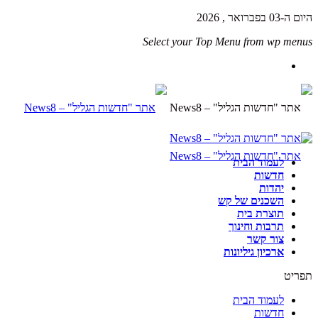
היום ה-03 בפברואר , 2026
Select your Top Menu from wp menus
לעמוד הבית
חדשות
יהדות
השכנים של קש
תוצרת בית
תרבות וחינוך
צור קשר
ארכיון גיליונות
תפריט
לעמוד הבית
חדשות