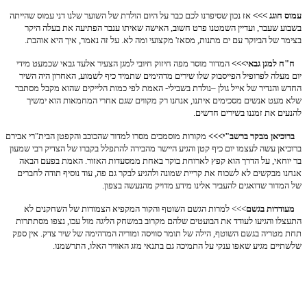
עמוס חוגג >>>
אז נכון שסיפרנו לכם כבר על היום הולדת של השוער שלנו דני עמוס שהייתה
בשבוע שעבר, ועדיין השמטנו פרט חשוב, האישה שאיתו ענבר הפתיעה את בעלה היקר
בצימר של הביוקר עם ים מתנות, מסאז' מקצועי ומה לא. על זה נאמר, איך היא אוהבת.
ח"ח למגן גבאי>>>
המדור מוסר מפה חיזוק חיובי למגן הצעיר אלעד גבאי שכמעט מידי
יום מעלה לפרופיל הפייסבוק שלו שירים מדהימים שתמיד כיף לשמוע, האחרון היה השיר
החדש והנדיר של אייל גולן –נולדת בשבילי- האמת לפי כמות הלייקים שהוא מקבל מסתבר
שלא מעט אנשים מסכימים איתנו, אנחנו רק מקווים שגם אחרי המחמאות הוא ימשיך
להנעים את זמננו בשירים חדשים.
ברוכיאן מבקר ברשב"י>>>
מקורות מוסמכים מסרו למדור שהכוכב והקפטן הבית"רי אבירם
ברוכיאן עשה לעצמו יום כיף קטן והגיע היישר מהבירה להתפלל בקברו של הצדיק רבי שמעון
בר יוחאי, על הדרך הוא קפץ לארוחת בוקר באחת ממסעדות האזור. האמת בפעם הבאה
אנחנו מבקשים לא לשכוח את קריית שמונה ולהגיע לבקר גם פה, עוד נוסיף תודה לחברים
של המדור שדואגים להעביר אלינו מידע מדויק מהנעשה בצפון.
מעודדות בגשם
>>> למרות הגשם השוטף והקור המקפיא הצמודות של השחקנים לא
התעצלו והגיעו לעודד את הבועטים שלהם מקרוב במשחק הליגה מול עכו, נצפו מסתתרות
תחת מטריה בגשם השוטף, הילה של תומר סוויסה ומוריה המדהימה של שיר צדק. אין ספק
שלשתיים מגיע שאפו ענקי על התמיכה גם בתנאי מזג האוויר האלו, התרשמנו.