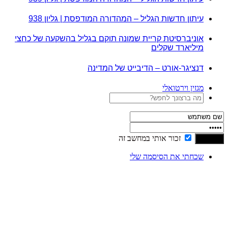
עיתון חדשות הגליל – המהדורה המודפסת | גליון 938
אוניברסיטת קריית שמונה תוקם בגליל בהשקעה של כחצי
מיליארד שקלים
דנציגר-אורט – הדיבייט של המדינה
מגזין וירטואלי
זכור אותי במחשב זה
שכחתי את הסיסמה שלי