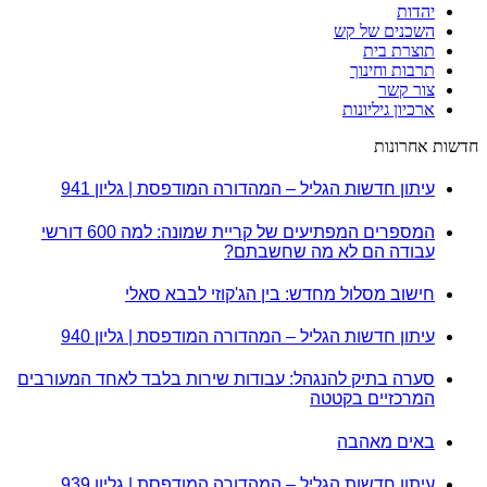
יהדות
השכנים של קש
תוצרת בית
תרבות וחינוך
צור קשר
ארכיון גיליונות
חדשות אחרונות
עיתון חדשות הגליל – המהדורה המודפסת | גליון 941
המספרים המפתיעים של קריית שמונה: למה 600 דורשי
עבודה הם לא מה שחשבתם?
חישוב מסלול מחדש: בין הג'קוזי לבבא סאלי
עיתון חדשות הגליל – המהדורה המודפסת | גליון 940
סערה בתיק להנגהל: עבודות שירות בלבד לאחד המעורבים
המרכזיים בקטטה
באים מאהבה
עיתון חדשות הגליל – המהדורה המודפסת | גליון 939