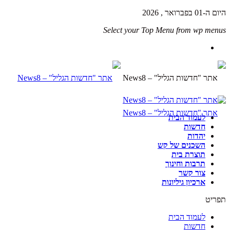
היום ה-01 בפברואר , 2026
Select your Top Menu from wp menus
לעמוד הבית
חדשות
יהדות
השכנים של קש
תוצרת בית
תרבות וחינוך
צור קשר
ארכיון גיליונות
תפריט
לעמוד הבית
חדשות