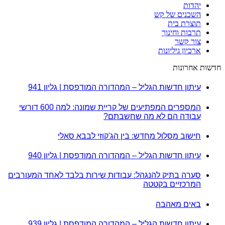
יהדות
השכנים של קש
תוצרת בית
תרבות וחינוך
צור קשר
ארכיון גיליונות
חדשות אחרונות
עיתון חדשות הגליל – המהדורה המודפסת | גליון 941
המספרים המפתיעים של קריית שמונה: למה 600 דורשי
עבודה הם לא מה שחשבתם?
חישוב מסלול מחדש: בין הג'קוזי לבבא סאלי
עיתון חדשות הגליל – המהדורה המודפסת | גליון 940
סערה בתיק להנגהל: עבודות שירות בלבד לאחד המעורבים
המרכזיים בקטטה
באים מאהבה
עיתון חדשות הגליל – המהדורה המודפסת | גליון 939