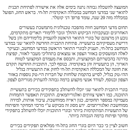
המועצה להשכלה גבוהה נתנה בימים אלה את אישורה לפתיחת תכנית
לתואר שני במדעי המחשב במכללה האקדמית תל-חי. בראש החוג, הפועל
במכללה מזה 20 שנה, עומד פרופ' דני קוטלר.
תחום מדעי המחשב חווה מהפכה טכנולוגית מתמשכת בעשורים
האחרונים ובעקבותיו הביקוש ההולך וגובר ללימודי תארים מתקדמים,
נובע הן מרצונם של בוגרי התואר הראשון להעמיק בלימודיהם והן בשל
דרישת מעסיקיהם בתעשייה. פתיחת התכנית החדשה לתואר שני במדעי
המחשב בתל-חי, תעניק לבוגרי התואר הראשון במדעי המחשב, ובעיקר
לאלה המועסקים באזור הצפון או נמצאים בתהליכי מעבר לאזור, קפיצת
מדרגה בהכשרתם המקצועית, ותבסס את מעמדם המקצועי לטווח
הארוך, הן בתעשייה והן באקדמיה. בנוסף לכך, התוכנית החדשה תקדם
את חזונה של המכללה האקדמית תל-חי לחזק את התעשייה בגליל
ההי-טק בגליל, לסייע בהקמת שלוחות של חברות היי-טק נוספות באזור
הצפון ובנוסף, לעודד אנשי מקצוע ברמה גבוהה להעתיק מגוריהם לצפון.
בוגרי התכנית לתואר שני יוכלו להשתלב בתפקידים בכירים בתעשיית
התוכנה, כמו ראשי צוותים ואלגוריתמאים. התוכנית תאפשר התמחות
מעמיקה במספר תחומים, כגון ראייה ממוחשבת, עיבוד אותות, למידה
ממוחשבת ואלגוריתמים. ידע מסוג זה מבוקש ע"י מרכזי המחקר והפיתוח
של התעשיות המתקדמות ביותר ובוגרי התוכנית יוכלו להשתלב בתפקידי
מחקר ופיתוח ברמה הגבוהה ביותר.
חשוב לציין כי כבר היום בוגרי החוג בתל-חי ממלאים תפקידים בכירים