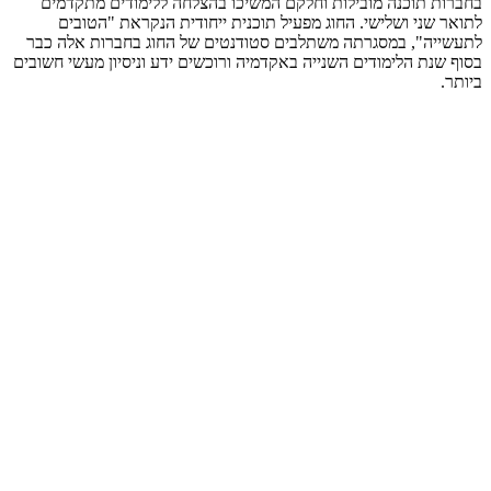
בחברות תוכנה מובילות וחלקם המשיכו בהצלחה ללימודים מתקדמים
לתואר שני ושלישי. החוג מפעיל תוכנית ייחודית הנקראת "הטובים
לתעשייה", במסגרתה משתלבים סטודנטים של החוג בחברות אלה כבר
בסוף שנת הלימודים השנייה באקדמיה ורוכשים ידע וניסיון מעשי חשובים
ביותר.