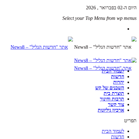
היום ה-02 בפברואר , 2026
Select your Top Menu from wp menus
לעמוד הבית
חדשות
יהדות
השכנים של קש
תוצרת בית
תרבות וחינוך
צור קשר
ארכיון גיליונות
תפריט
לעמוד הבית
חדשות