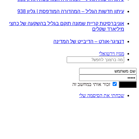
עיתון חדשות הגליל – המהדורה המודפסת | גליון 938
אוניברסיטת קריית שמונה תוקם בגליל בהשקעה של כחצי
מיליארד שקלים
דנציגר-אורט – הדיבייט של המדינה
מגזין וירטואלי
זכור אותי במחשב זה
שכחתי את הסיסמה שלי