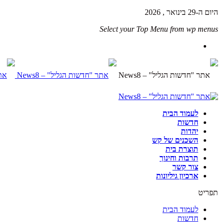
היום ה-29 בינואר , 2026
Select your Top Menu from wp menus
לעמוד הבית
חדשות
יהדות
השכנים של קש
תוצרת בית
תרבות וחינוך
צור קשר
ארכיון גיליונות
תפריט
לעמוד הבית
חדשות