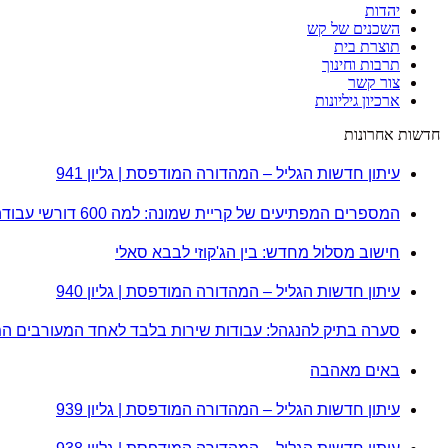
יהדות
השכנים של קש
תוצרת בית
תרבות וחינוך
צור קשר
ארכיון גיליונות
חדשות אחרונות
עיתון חדשות הגליל – המהדורה המודפסת | גליון 941
המספרים המפתיעים של קריית שמונה: למה 600 דורשי עבודה הם לא מה שחשבתם?
חישוב מסלול מחדש: בין הג'קוזי לבבא סאלי
עיתון חדשות הגליל – המהדורה המודפסת | גליון 940
סערה בתיק להנגהל: עבודות שירות בלבד לאחד המעורבים ה
באים מאהבה
עיתון חדשות הגליל – המהדורה המודפסת | גליון 939