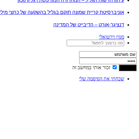
עיתון חדשות הגליל – המהדורה המודפסת | גליון 938
אוניברסיטת קריית שמונה תוקם בגליל בהשקעה של כחצי מיל
דנציגר-אורט – הדיבייט של המדינה
מגזין וירטואלי
זכור אותי במחשב זה
שכחתי את הסיסמה שלי