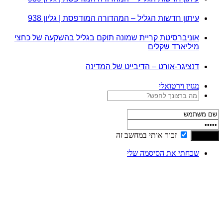
עיתון חדשות הגליל – המהדורה המודפסת | גליון 938
אוניברסיטת קריית שמונה תוקם בגליל בהשקעה של כחצי
מיליארד שקלים
דנציגר-אורט – הדיבייט של המדינה
מגזין וירטואלי
זכור אותי במחשב זה
שכחתי את הסיסמה שלי