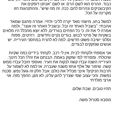
כבוד. ההרס הוא לשם הרס. או לשם "אנחנו דופקים את
הקיבוצניקים ונהרוס להם. ככה. זה מה שיש". וההתנהגות הזו
מקרינה על הכל.
למשל בחג. מישהי מאד יקרה לליבי ולחיי. אמרה פתגם שמאד
אהבתי: "בשביל האחד זה זבל. ובשביל האחר זה אוצר". ולמה
אמרה לי את זה. כי כל הפחים בוורדים, ללא יוצא מהכלל היו מלאים
בשקיות של פרטי לבוש. בגדים נקיים וחדשים. רהיטים, ספות
וסלוני ישיבה פשוט חדשים. למה לא להניח במחסני העירייה. יש
אנשים שנזקקים לבגדים.
אני אספתי ולקחתי לבית. אין לי רכב. לקחתי בידיים כמה שקיות
שיכולתי. ומסרתי למי שזקוק באמת. הבנתם את זה?! הכל חינוך.
העירייה השנה עבדו קשה לנקות את העיר. ואוספי הזבל עבדו ממש
קשה. שיפור של אלף אחוז משנה שעברה. אז למה לא לשמור על
תרבות הניקיון? אינני מכליל את כולם. אבל חלק זה גועל נפש. סכנת
נפשות. והכי עצוב שמי שצריך להגן עלינו, לא מגן. ההפך מזה. אוי
ארצי מולדתי
תהיו טובים. שבת שלום.
מסבא סטרול משה.