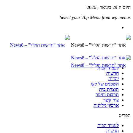
היום ה-29 בינואר , 2026
Select your Top Menu from wp menus
לעמוד הבית
חדשות
יהדות
השכנים של קש
תוצרת בית
תרבות וחינוך
צור קשר
ארכיון גיליונות
תפריט
לעמוד הבית
חדשות