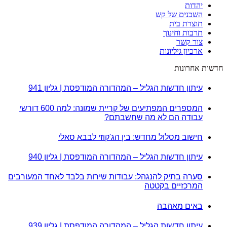
יהדות
השכנים של קש
תוצרת בית
תרבות וחינוך
צור קשר
ארכיון גיליונות
חדשות אחרונות
עיתון חדשות הגליל – המהדורה המודפסת | גליון 941
המספרים המפתיעים של קריית שמונה: למה 600 דורשי
עבודה הם לא מה שחשבתם?
חישוב מסלול מחדש: בין הג'קוזי לבבא סאלי
עיתון חדשות הגליל – המהדורה המודפסת | גליון 940
סערה בתיק להנגהל: עבודות שירות בלבד לאחד המעורבים
המרכזיים בקטטה
באים מאהבה
עיתון חדשות הגליל – המהדורה המודפסת | גליון 939