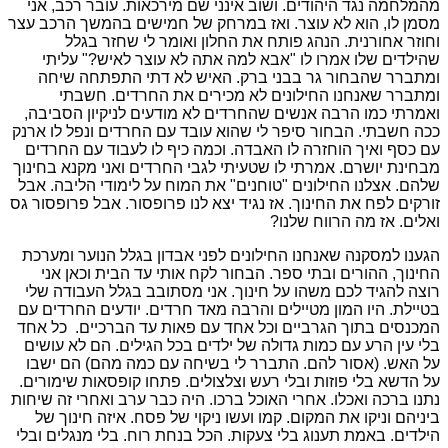
מהמלחמה נגד היהודים. ושוב אינני שם מירכאות. עובר רכב, אני
מסמן לו, הוא לא עוצר. ואז במרחק של חמישים בהמשך הרכב עצר
וחוזר אחורנית. הנהג פותח את החלון ואומר לי שחזר בגלל
שהילדים שלו אמרו לו "אבא למה אתה לא עוצר לאיש?" עליתי
ומתברר שהבחור גר בבני ברק. האיש לא דתי התפתחה שיחה
ומתברר שאנחנו החילונים לא מכירים את החרדים. חשבתי
ואמרתי כמו הרבה אנשים שהחרדים לא מודעים לניקיון הסביבה,
ככה חשבתי. הבחור סיפר לי שהוא עובד עם החרדים ונפל לו ארנק
עם כסף ואיך הוחזרה לו האבדה. וכמה כיף לו לעבוד עם החרדים
מבחינת יושרם. אמרתי לו שטעיתי לגבי החרדים ואני מקנא בחינוך
שלהם. אצלנו החילונים "טוחנים" את המוח על לימודי הליבה. אבל
זורקים לפח את החינוך. אז נגיד יצא לנו פרופסור. אבל פרופסור גס
ואלים. אז מה הרווח שלנו?
הגענו למסקנה שאנחנו החילונים לפני אבדון בגלל הנוער ומערכת
החינוך, ההורים ובתי ספר. הבחור לקח אותי עד הבית וכאן אני
רוצה להגיד לכם משהו על חינוך. אני מסתובב בגלל העבודה שלי
בטיילת. היו המון מטיילים והרבה מאד חרדים. יודעים החרדים עם
המכנסים בתוך הגרביים וכל אחד עם פאות עד הברכיים. כל אחד
בלי עין הרע עם כמות גדולה של ילדים בכל הגילים. הם לא עושים
על האש. (אסור להם. התברר לי בשיחה עם כמה מהם) הם ישבו
על הדשא בלי פוזות ובלי רעש וצלצולים. פתחו קופסאות שימורים.
נתנו ברכה ואכלו. אחרי האוכל ברכו. היה כבר ערב ואחרי זה שיחות
ביניהם וניקו את המקום. קמו ועשו ניקוי של פסח. איזה חינוך של
הילדים. באמת תענוג בלי צעקות. הכל בנחת רוח. בלי מנגלים ובלי