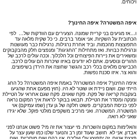
ויכוחים.
איפה המשטרה? איפה החינוך?
ו…אז מגיעים בני קריית שמונה. הצעירים עם הוודקות של… לפי
הכתובית על השקיות. אני אומר ברבים. כי כל שקית מלאה עד
התפוצצות מהכמות. וביד אחרת נרגילות. נרגילות כבר מעושנות
ונרגילות כבויות. ואז מתחילות "החגיגות" ומנפצים חלק מהבקבוקים
ומשאירים את ניירות הפיצוחים וכל הלכלוך. וככה עולים לרכב של
ההורים ונוסעים. אתם לא יודעים באיזו שיכרות הם עולים לרכב.
הכבישים מלאים בכלי רכב והגשר שחוצה את הירדן בשיפוצים.
והוא צר. איזו סכנת נפשות.
איפה החינוך? איפה המשטרה? באמת איפה המשטרה? כל החג
הייתי שם. ושום ניידת או שוטר לא היו. (חוץ מפעם אחת שהגיעו
בעקבות קריאה של פקח. פקח שאוים. פקח שגם אחראי על הטיילת
ומנקה ומסדר את הטיילת. תבואו בבוקר לראות איך המקום נראה
לפני כניסת המבקרים. פשוט חלקה של גן עדן (שמו עמיקם
) אוי
המשטרה. המשטרה. ואני מרכיב משקפים מולטי פוקל. שלא יגידו
שאני לא רואה.
והאלימות במקום והשכרות. מי יעצור את זה מי? פשוט אנחנו לפני
אבדון. אני לא חושב שעוד זמן רב והנוער שלנו כמו שעון עצר על
פצצת אטום. זה יתפוצץ עלי ועליכם. אין בהם שום מוסריות, שום