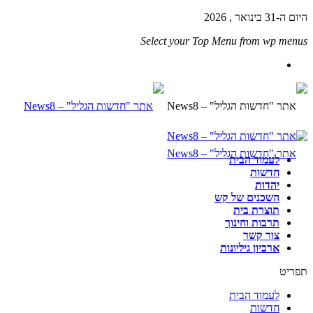
היום ה-31 בינואר , 2026
Select your Top Menu from wp menus
לעמוד הבית
חדשות
יהדות
השכנים של קש
תוצרת בית
תרבות וחינוך
צור קשר
ארכיון גיליונות
תפריט
לעמוד הבית
חדשות