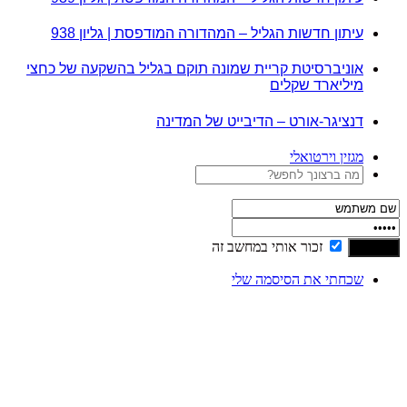
עיתון חדשות הגליל – המהדורה המודפסת | גליון 938
אוניברסיטת קריית שמונה תוקם בגליל בהשקעה של כחצי
מיליארד שקלים
דנציגר-אורט – הדיבייט של המדינה
מגזין וירטואלי
זכור אותי במחשב זה
שכחתי את הסיסמה שלי