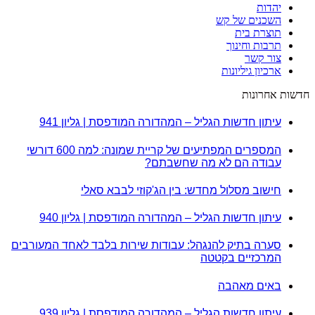
יהדות
השכנים של קש
תוצרת בית
תרבות וחינוך
צור קשר
ארכיון גיליונות
חדשות אחרונות
עיתון חדשות הגליל – המהדורה המודפסת | גליון 941
המספרים המפתיעים של קריית שמונה: למה 600 דורשי
עבודה הם לא מה שחשבתם?
חישוב מסלול מחדש: בין הג'קוזי לבבא סאלי
עיתון חדשות הגליל – המהדורה המודפסת | גליון 940
סערה בתיק להנגהל: עבודות שירות בלבד לאחד המעורבים
המרכזיים בקטטה
באים מאהבה
עיתון חדשות הגליל – המהדורה המודפסת | גליון 939