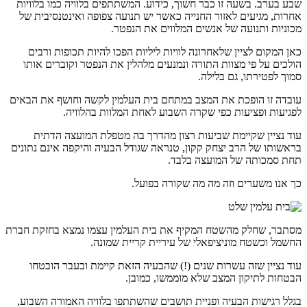
שבע בערב. בשעה זו כבר חשוך, כידוע. המשתתפים בלוויה כמו בלוויות
אחרות, מגיעים לאזור החנייה כאשר יש תנועה צפופה ואינטנסיבית של
מכוניות ותנועה של אנשים המלווים את הנפטר.
כאן המקום לציין שלאחרונה לוויות ליליות הפכו להיות תכופות ורבים
הולכים על פי מצוות התורה ונמנעים מלהלין את הנפטר וקוברים אותו
סמוך לפטירתו, גם בלילה.
עובדה זו הופכת את המצב במתחם בית העלמין לקשה וחושף את הבאים
לפגיעות ופציעות כפי שקרה השבוע לאחת המלוות בהלוויה.
עוד נציין שקיימת שביעות רצון מהדרך בה מטפלת המועצה הדתית
בראשותו של הרב יצחק קקון, טנראה שגודל הבעיה והיקפה אינם נתונים
תחת סמכותה של המועצה בלבד.
כך אנו משערים וזה מה מה שקורה בפועל.
מסתבר, שחלק מהשטח המקיף את בית העלמין עצמו נמצא בחזקת חברת
החשמל וכשטח מוניציפאלי של עיריית קריית שמונה.
עוד נציין שזה עשרות שנים (!) שהבעיה הזאת קיימת ובעבר הובטחו
הבטחות לתיקון המצב שלא מוממשו, כמובן.
בגלל רגישות הבעיה ופניית תושבים שהשתתפו בלוויה האמורה השבוע,