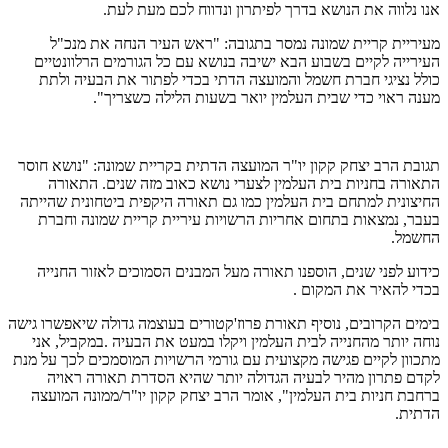
אנו נלווה את הנושא בדרך לפיתרון ונדווח לכם מעת לעת.
מעיריית קריית שמונה נמסר בתגובה: "ראש העיר הנחה את מנכ"ל
העירייה לקיים בשבוע הבא ישיבה בנושא עם כל הגורמים הרלוונטיים
כולל נציגי חברת חשמל והמועצה הדתי בכדי לפתור את הבעיה ולתת
מענה ראוי כדי שבית העלמין יואר בשעות הלילה כשצריך".
תגובת הרב יצחק קקון יו"ר המועצה הדתית בקריית שמונה: "נושא חוסר
התאורה בחניות בית העלמין לצערי נושא כאוב מזה שנים. התאורה
החיצונית למתחם בית העלמין כמו גם תאורה היקפית ביטחונית שהייתה
בעבר, נמצאות בתחום אחריות הרשויות עיריית קריית שמונה וחברת
החשמל.
כידוע לפני שנים, הוספנו תאורה מעל המבנים הסמוכים לאזור החנייה
בכדי להאיר את המקום .
בימים הקרובים, נוסיף תאורת פרוז'קטורים בעוצמה גדולה שיאפשרו גישה
נוחה יותר מהחנייה לבית העלמין ויקלו במעט את הבעיה .במקביל, אני
מתכוון לקיים פגישה מקצועית עם גורמי הרשויות המוסמכים לכך על מנת
לקדם פתרון מהיר לבעיה הגדולה יותר שהיא הסדרת תאורה ראויה
ברחבת חניות בית העלמין", אומר הרב יצחק קקון יו"ר/ממונה המועצה
הדתית.