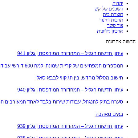
יהדות
השכנים של קש
תוצרת בית
תרבות וחינוך
צור קשר
ארכיון גיליונות
חדשות אחרונות
עיתון חדשות הגליל – המהדורה המודפסת | גליון 941
המספרים המפתיעים של קריית שמונה: למה 600 דורשי עבודה הם לא מה שחשבתם?
חישוב מסלול מחדש: בין הג'קוזי לבבא סאלי
עיתון חדשות הגליל – המהדורה המודפסת | גליון 940
סערה בתיק להנגהל: עבודות שירות בלבד לאחד המעורבים ה
באים מאהבה
עיתון חדשות הגליל – המהדורה המודפסת | גליון 939