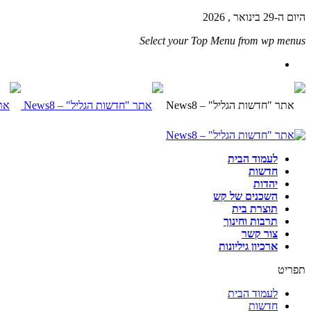
היום ה-29 בינואר , 2026
Select your Top Menu from wp menus
לעמוד הבית
חדשות
יהדות
השכנים של קש
תוצרת בית
תרבות וחינוך
צור קשר
ארכיון גיליונות
תפריט
לעמוד הבית
חדשות