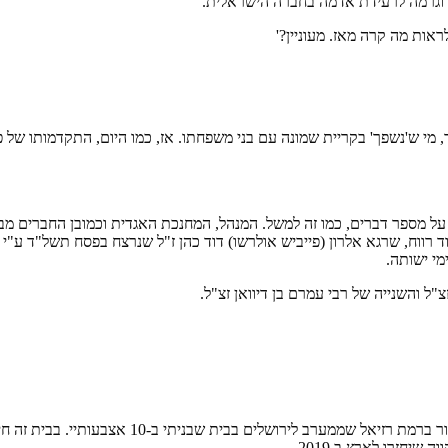
ר וגרמה לרעידת אדמה בחברה הישראלית.
 מי ש'נשפך' בקריית שמונה עם בני משפחתו. אז, כמו היום, התקדמותו של פ
ל מספר דברים, כמו זה למשל. המנהל, המחנכת האגדית וכמובן החברים מבית 
 רווח, שרגא אלרון (פייביש אולרשו) דוד כהן ז"ל שנרצח בפסח תשל"ד ע"י 
מי ישותה.
"ל והשנייה של רבי עמרם בן דיוואן זצ"ל.
פרופסור יגאל שושן: "אכן עברו כבר 13 שנה מאז. ב
יחזרו לארץ ב 2019.