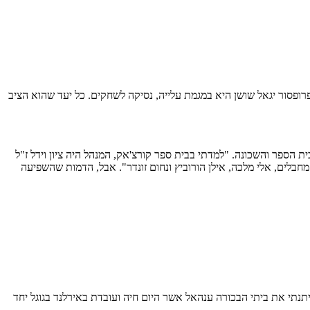
רופסור יגאל שושן היא במגמת עלייה, נסיקה לשחקים. כל יעד שהוא הציב
הספר והשכונה. "למדתי בבית ספר קורצ'אק, המנהל היה ציון וידל ז"ל
מחבלים, אלי מלכה, אילן הורוביץ ונחום זונדר". אבל, הדמות שהשפיעה
מישור האישי עברתי לגור ברמת רזיאל שממערב לירושלים בבית שבניתי ב-10 אצבעותיי. בבית זה חיתנתי את ביתי הבכורה ענהאל אשר היום חיה ועובדת באירלנד בגוגל יחד