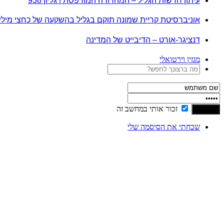
עיתון חדשות הגליל – המהדורה המודפסת | גליון 938
אוניברסיטת קריית שמונה תוקם בגליל בהשקעה של כחצי מיל
דנציגר-אורט – הדיבייט של המדינה
מגזין וירטואלי
זכור אותי במחשב זה
שכחתי את הסיסמה שלי