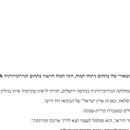
רי שלו בתחום ניתוחי המוח, חקר המוח והישגיו בתחום הנוירוכירורגיה & ה
ירוכירורגית בהדסה ירושלים, חזרתי לראיון שקיימתי איתו בגיליון "חדשות הגליל" מ
סלאח, כאן זה ארץ ישראל" של הבימאי דוד דרעי.
ולים במעברת קריית-שמונה.
ד תיראו', הוא ממלמל לעצמו ויצא לדרך ארוכה ומרתקת".