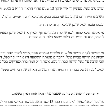
…פניתי אל פרופ' שושן לפני כחודש במייל, עוד לפני שהסדרה עלתה לאווי
'ערב טוב יגאל. מעוניין לראיין אותך 13 שנים אחרי הראיון ההוא ב-2005, ולראות מה קרה מאז. מעוניין?'
תשובתו הייתה 'ברצון. כרגע אני בכנס בסין. אגיע לארץ עוד יומיים ונדבר'.
וכשפרופסור יגאל שושן שב לארץ, זה קרה. הינה.
אי אפשר שלא לחזור לשורש, לגן המכונן שדחף והאיץ את יגאל שושן הצעיר,
לעצמו, הוא גם כבש. כל חלום שהוא חלם, הוא הגשים.
אי אפשר לקפוץ הישר אל שנת אלפיים ושמונה עשר, מבלי לחזור ולהתעכב ע
והמחנכת הייתה צבייה פוגל. החברים מאותה התקופה היו אהרון קריספל, דוד
הכי הרבה על יגאל הייתה סבתו חנינא, אשת חייל המחוברת לצדיקים בכל ני
יגאל: "בביתה של סבתי היו תלויות שתי תמונות, האחת של רבי חיים פינטו זצ
פרופסור
שושן
,
ספר
על
שעבר
עליך
מאז
אותו
ראיון
בשנת
..
עם בעלה. יש להם בן, בן שנתיים נועם שמו, כך שאני סבא כבר שנתיים. מקווה ש