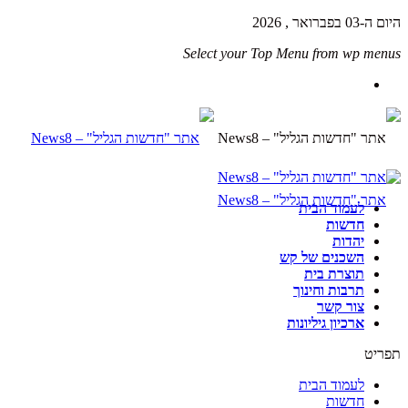
היום ה-03 בפברואר , 2026
Select your Top Menu from wp menus
לעמוד הבית
חדשות
יהדות
השכנים של קש
תוצרת בית
תרבות וחינוך
צור קשר
ארכיון גיליונות
תפריט
לעמוד הבית
חדשות