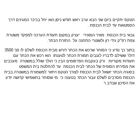
הטקס יתקיים ביום שני הבא ערב ראש חודש ניסן.הוא יחל בכיכר המגינים דרך
הסמטאות עד לבית הכנסת..
גבאי בית הכנסת
מאיר המאירי
יעניק במקום תעודת הערכה למפקד משטרת
צפת רפ"ק גידי רון ולשוטרי התחנה על
החזרת הכתר.
בתוך כך נודע כי הסוחר שרכש את הכתר דורש מבית הכנסת לשלם לו סך 3500
דולר ששילם לדבריו לגנבים תמורת הכתר.לטענתו
הוא רכש את הכתר עם
תעודות מקוריות
ורק בעקבות הפרסומים הבין כי הולך שולל.במשטרה
מעכבים
את מסירתו הסופית של הכתר לבית הכנסת
עד להחלטת בית המשפט
בסוגיה.הכתר יושאל לבית הכנסת לצורך הטקס ויחזור למשמורת במשטרה.בבית
הכנסת מסרבים לשלם עבור הכתר בטענה כי
מי שסוחר בתשמישי קדושה יודע
את הסיכון שבדב.ר