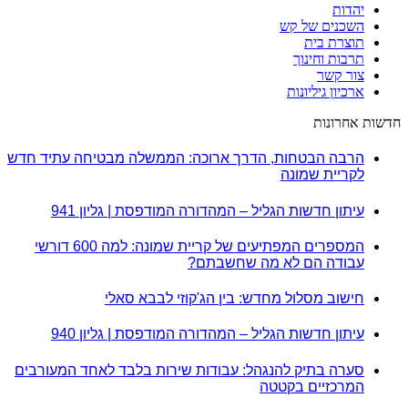
יהדות
השכנים של קש
תוצרת בית
תרבות וחינוך
צור קשר
ארכיון גיליונות
חדשות אחרונות
הרבה הבטחות, הדרך ארוכה: הממשלה מבטיחה עתיד חדש
לקריית שמונה
עיתון חדשות הגליל – המהדורה המודפסת | גליון 941
המספרים המפתיעים של קריית שמונה: למה 600 דורשי
עבודה הם לא מה שחשבתם?
חישוב מסלול מחדש: בין הג'קוזי לבבא סאלי
עיתון חדשות הגליל – המהדורה המודפסת | גליון 940
סערה בתיק להנגהל: עבודות שירות בלבד לאחד המעורבים
המרכזיים בקטטה