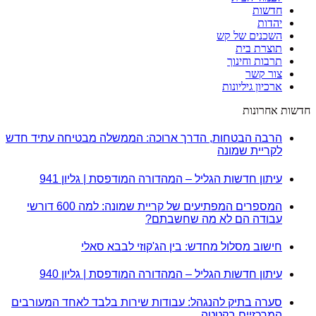
חדשות
יהדות
השכנים של קש
תוצרת בית
תרבות וחינוך
צור קשר
ארכיון גיליונות
חדשות אחרונות
הרבה הבטחות, הדרך ארוכה: הממשלה מבטיחה עתיד חדש
לקריית שמונה
עיתון חדשות הגליל – המהדורה המודפסת | גליון 941
המספרים המפתיעים של קריית שמונה: למה 600 דורשי
עבודה הם לא מה שחשבתם?
חישוב מסלול מחדש: בין הג'קוזי לבבא סאלי
עיתון חדשות הגליל – המהדורה המודפסת | גליון 940
סערה בתיק להנגהל: עבודות שירות בלבד לאחד המעורבים
המרכזיים בקטטה