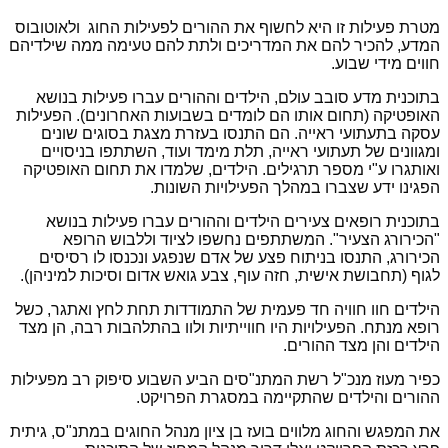
מטרת פעילות זו היא לחשוף את ההורים לפעילות החוג ולאוטובוס
המדע, להכיר להם את המדריכים ולתת להם טעימה ממה שילדיהם
חווים מידי שבוע.
בתוכנית מדע סובב עולם, הילדים וההורים עברו פעילות בנושא
האופטיקה (תחום אותו הם לומדים בשבועות האחרונים). הפעילות
עסקה בתעתועי ראייה. הם התנסו בעזרת מצגת בסוגים שונים
ומגוונים של תעתועי ראייה, תלת מימד ועוד, השתתפו בניסויים
ואותגרו ע"י מספר תרגילים. הילדים, שלמדו את תחום האופטיקה
הפגינו ידע שצברו במהלך הפעילויות השונות.
בתוכנית רופאים צעירים הילדים וההורים עברו פעילות בנושא
"הכירורג הצעיר". המשתתפים נחשפו לציוד וללבוש הרופא
הכירורג, התנסו בניתוח פצע של אדם שנפגע ונכנסו לו רסיסים
לגוף (תחבושת אישית, חזה עוף, צבע גואש אדום וסיכות למיניהן).
הילדים חוו חוויה חד פעמית של התמודדות תחת לחץ ואתגר, כשל
רופא מנתח. הפעילויות היו חווייתיות ולוו בהתלהבות רבה, הן מצד
הילדים והן מצד ההורים.
כפיר מעוז מנכ"ל רשת המתנ"סים הביע השבוע סיפוק רב מפעילות
ההורים והילדים שהתקיימה במסגרת הפרויקט.
את המפגש והחוג מלווים בועז בן ציון מנהל החוגים במתנ"ס, גיתית