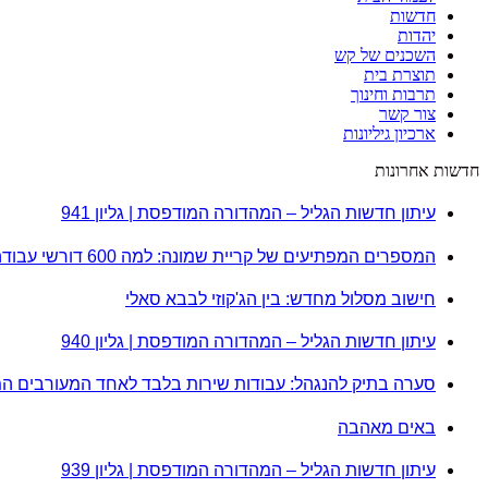
חדשות
יהדות
השכנים של קש
תוצרת בית
תרבות וחינוך
צור קשר
ארכיון גיליונות
חדשות אחרונות
עיתון חדשות הגליל – המהדורה המודפסת | גליון 941
המספרים המפתיעים של קריית שמונה: למה 600 דורשי עבודה הם לא מה שחשבתם?
חישוב מסלול מחדש: בין הג'קוזי לבבא סאלי
עיתון חדשות הגליל – המהדורה המודפסת | גליון 940
סערה בתיק להנגהל: עבודות שירות בלבד לאחד המעורבים ה
באים מאהבה
עיתון חדשות הגליל – המהדורה המודפסת | גליון 939