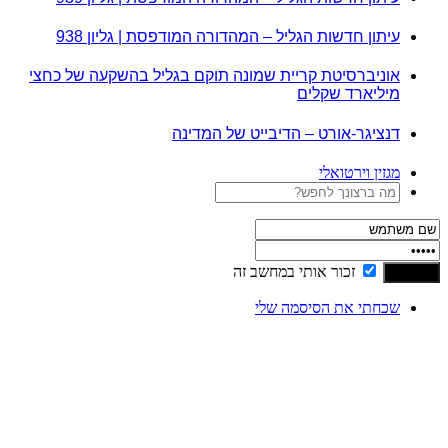
עיתון חדשות הגליל – המהדורה המודפסת | גליון 938
אוניברסיטת קריית שמונה תוקם בגליל בהשקעה של כחצי
מיליארד שקלים
דנציגר-אורט – הדיבייט של המדינה
מגזין וירטואלי
זכור אותי במחשב זה
שכחתי את הסיסמה שלי