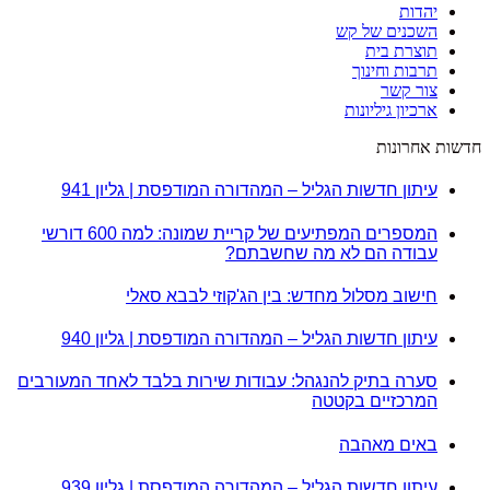
יהדות
השכנים של קש
תוצרת בית
תרבות וחינוך
צור קשר
ארכיון גיליונות
חדשות אחרונות
עיתון חדשות הגליל – המהדורה המודפסת | גליון 941
המספרים המפתיעים של קריית שמונה: למה 600 דורשי
עבודה הם לא מה שחשבתם?
חישוב מסלול מחדש: בין הג'קוזי לבבא סאלי
עיתון חדשות הגליל – המהדורה המודפסת | גליון 940
סערה בתיק להנגהל: עבודות שירות בלבד לאחד המעורבים
המרכזיים בקטטה
באים מאהבה
עיתון חדשות הגליל – המהדורה המודפסת | גליון 939