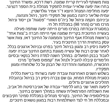
צוות משותף לעיריית קריית שמונה, רשת דרכא, ומשרד החינוך
בחרו את יפעה שלאייר-עמית לתפקיד מנהלת בית הספר דנציגר.
יפעה מחליפה המנהל היוצא ד"ר אמיר גולדשטיין.
עמית-שליאר כיהנה במגוון של תפקידי חינוך, ניהול והנהגה,
וביניהם: הקמה וניהול של ביה"ס האזורי "פסגות" וכן ייסוד וניהול
מרכז מורים (מחר 98) במכללת תל חי.
במסגרת עבודתה במרכז מורים הייתה יפעה שותפה פעילה
בעשייה החינוכית בקריית שמונה ואף הייתה חברה ב"צוות אחד"
בראשות מנהלת אגף החינוך והממונה על החינוך דאז, צוות אשר
עסק בהתווית הדרך החינוכית בעיר.
ליפעה ניסיון רב ומגוון בניהול חינוך בפרט ובניהול ארגונים בכלל.
לאחר שנים רבות של עשייה מגוונת בתחום החינוך עברה יפעה
לעבוד בבנק הפועלים. במהלך השנה למדה ניהול בנקאי ובסיום
הלימודים קיבלה להוביל ולנהל את "קמפוס פועלים" מרכז
ההכשרה, ההטמעה וההדרכה של הבנק על כל שלוחותיו ומגוון
תפקידיו.
בשלוש השנים האחרונות עובדת יפעה בשרותי בריאות כללית
כסגנית מנהלת המחוז, גם שם צברה ניסיון רב בניהול ובהובלת
תהליכים ארגוניים גדולים.
ליפעה תואר שני בחוג ללימודי עבודה של אוניברסיטת תל אביב,
ואת השכלתה הפורמאלית עשתה במהלך השנים בחינוך,
ובפילוסופיה של החינוך, בקורסי מנהלים במכללת סמינר הקיבוצים
ובמכללת תל חי לצד השתלמויות רבות במגוון נושאים חינוכיים.