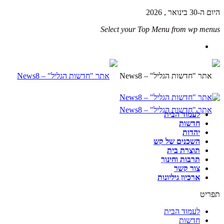
היום ה-30 בינואר , 2026
Select your Top Menu from wp menus
לעמוד הבית
חדשות
יהדות
השכנים של קש
תוצרת בית
תרבות וחינוך
צור קשר
ארכיון גיליונות
תפריט
לעמוד הבית
חדשות