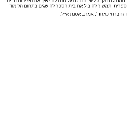
"המנהלת תקבל ליווי והדרכה על מנת להמשיך את היציבות הבית
ספרית ותמשיך להוביל את בית הספר להישגים בתחום הלימודי
והחברתי כאחד", אמרב אסנת אייל.