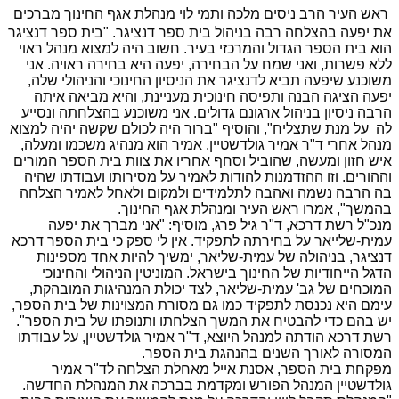
ראש העיר הרב ניסים מלכה ותמי לוי מנהלת אגף החינוך מברכים
את יפעה בהצלחה רבה בניהול בית ספר דנציגר. "בית ספר דנציגר
הוא בית הספר הגדול והמרכזי בעיר. חשוב היה למצוא מנהל ראוי
ללא פשרות, ואני שמח על הבחירה, יפעה היא בחירה ראויה. אני
משוכנע שיפעה תביא לדנציגר את הניסיון החינוכי והניהולי שלה,
יפעה הציגה הבנה ותפיסה חינוכית מעניינת, והיא מביאה איתה
הרבה ניסיון בניהול ארגונם גדולים. אני משוכנע בהצלחתה ונסייע
לה על מנת שתצליח", והוסיף "ברור היה לכולם שקשה יהיה למצוא
מנהל אחרי ד"ר אמיר גולדשטיין. אמיר הוא מנהיג משכמו ומעלה,
איש חזון ומעשה, שהוביל וסחף אחריו את צוות בית הספר המורים
וההורים. וזו ההזדמנות להודות לאמיר על מסירותו ועבודתו שהיה
בה הרבה נשמה ואהבה לתלמידים ולמקום ולאחל לאמיר הצלחה
בהמשך", אמרו ראש העיר ומנהלת אגף החינוך.
מנכ"ל רשת דרכא, ד"ר גיל פרג, מוסיף: "אני מברך את יפעה
עמית-שלייאר על בחירתה לתפקיד. אין לי ספק כי בית הספר דרכא
דנציגר, בניהולה של עמית-שליאר, ימשיך להיות אחד מספינות
הדגל הייחודיות של החינוך בישראל. המוניטין הניהולי והחינוכי
המוכחים של גב' עמית-שליאר, לצד יכולת המנהיגות המובהקת,
עימם היא נכנסת לתפקיד כמו גם מסורת המצוינות של בית הספר,
יש בהם כדי להבטיח את המשך הצלחתו ותנופתו של בית הספר".
רשת דרכא הודתה למנהל היוצא, ד"ר אמיר גולדשטיין, על עבודתו
המסורה לאורך השנים בהנהגת בית הספר.
מפקחת בית הספר, אסנת אייל מאחלת הצלחה לד"ר אמיר
גולדשטיין המנהל הפורש ומקדמת בברכה את המנהלת החדשה.