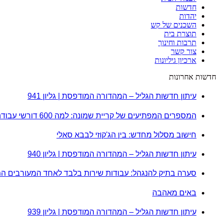
חדשות
יהדות
השכנים של קש
תוצרת בית
תרבות וחינוך
צור קשר
ארכיון גיליונות
חדשות אחרונות
עיתון חדשות הגליל – המהדורה המודפסת | גליון 941
המספרים המפתיעים של קריית שמונה: למה 600 דורשי עבודה הם לא מה שחשבתם?
חישוב מסלול מחדש: בין הג'קוזי לבבא סאלי
עיתון חדשות הגליל – המהדורה המודפסת | גליון 940
סערה בתיק להנגהל: עבודות שירות בלבד לאחד המעורבים ה
באים מאהבה
עיתון חדשות הגליל – המהדורה המודפסת | גליון 939