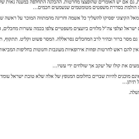
ות, גם אם יש האומרים שהופצצו מחרטות. ההבלגה התחלפה במענה נאות של יר
גובה הולמת בסדרת משפטים מטומטמים שנשמעים חכמים…
שמאל הקיצוני יפסיקו להשליך כל אשמה וחריגה מהמתווה המוכר על ראשה של
ישראל וצלפי צה"ל מלווים ביועצים משפטיים צלפו בכמה עשרות מחבלים, 
ש גם מסר ברור ובהיר לרב המחבלים נסראללה. המסר פשוט וקליט. תתקוף,
 אין להם ראש לחרטות ופוזות אירופאיות מעונבות וחנוטות בחליפות המביאו
שמעים את קולו של יעקב אך שולחים ידי עשיו…
מוכנים להיות שבויים בחלומם המנופץ של אלה שלא טובת ישראל עומדת לנ
בל תיתן…
שלה.