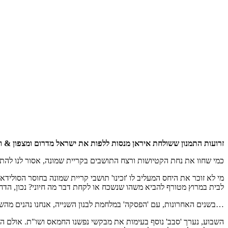
זרועות התמנון ששולחת איראן מנסות ללפות את ישראל מדרום ומצפון & ו
כמי שחוו את נחת הקטיושות ורצח התושבים בקריית שמונה, אסור לנו להתע
מי לא זוכר את היחס המעליב לו 'זכינו' תושבי קריית שמונה בחוסר הסוליד
לבית במרוץ מטורף להביא משהו שנשכח או לקחת דבר מה חיוני? נכון, הדח
…בשנים האחרונות, עם 'הפסקה' במלחמת לבנון השנייה, אנחנו נהנים מה
השבוע, נערך 'סבב' נוסף בעימות את מבקשי נפשנו החמאס ושו"ת. אולם ה