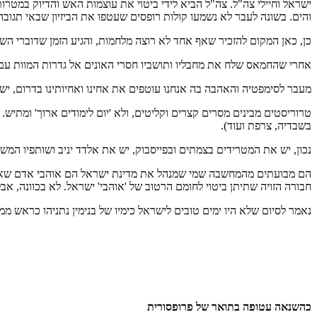
ישראל וחיילי צה"ל. צה"ל הביא לידי ביטוי את עוצמות האש והדיוק במטר
והים. בשונה לעבר לא נשמעו קולות רופסים שעטפו את הביזיון שבאי ת
כן, כאן המקום להזכיר שאף אחד לא רוצה מלחמות, והגיע הזמן שדוברי ה
אחרי שהחמאס שלח את מחבליו ותושביו חסרי האונים אל גדרות המוות עם 
מעבר לסימפטיה והאהבה בה אנחנו עוטפים את אחינו ואחיותינו בדרום, י
טרוריסטים מבינים מסרים קצרים וקליטים, ולא 'יום לימודים ארוך' ומתיש.
בשבדיה, צרפת ועוד).
נכון, יש את המטרידים בצמתים ובפייסבוק, יש את אלדד יניב ושותפיו המ
הם מבועתים מהמחשבה שמי שמנהל את מדינת ישראל הם אוהבי אדם שאינם 
חבורה הזויה שתיתן ביטוי לחומם הרטוב של 'אוהבי' ישראל. לא בכוונה, א
נאמר לסיום שלא היו ימים טובים לישראל כימיו של בנימין נתניהו כראש ממ
כהשנאה עטופה בתואר של פרופסורית