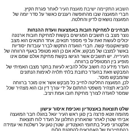
השבוע התקיימה ישיבת מועצת העיר
לאחר פגרת הקיץ.
חברי המועצה שבו מהחופשה רעננים כאשר על סדר יומה של
המועצה נושאים לדיון והחלטה.
תבחינים למחיקת חובות באמצעות וועדת ההנחות
נוצר מצב בו תושבים המגישים בקשות למחיקת חובות ארנונה
יכולים לעשות זאת על פי מספר תנאים, אחד התנאים הוא מצב
סוציואקונומי קשה. חברי הוועדה התקשו לברר עובדות יסודיות
באשר למצבו של מבקש, אלא אם כן הוא מטופל באגף הרווחה של
העירייה. יש תושבים אשר הגישו בקשת מחיקת אולם שמם אינו
מופיע בין המטופלים ברווחה.
העדר מידע כה חשוב עלול להביא לעיוות בחקר מצבו האמיתי של
המבקש וזאת בהעדר כתובת בלתי תלויה לאימות הנתונים
שהמבקש מוסר.
לכן, המועצה החליטה לחייב כל מבקש אשר אינו מוכר ברווחה
להביא תצהיר משפטי החתום על ידי עורך דין ובו הוא מצהיר שכל
שמסר לוועדה לצורך מחיקת חובו אמת ויציב.
שלט תוצאות באצטדיון ואכיפת איסור עישון
מהומה זוטא פרצה בין סגן ראש העיר יגאל בוזגלו חבר המועצה
אביחי שטרן לאחר שהאחרון התלונן על העדר לוח תוצאות
אלקטרוני פעיל בתחומי האצטדיון. שטרן טען על רשלנות ואי עמידה
בהתחייבות של האחראים להתקנת הלוח.