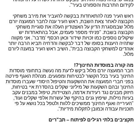
לקידום התרבות והספורט בעיר".
ראש העיר פנה להתאחדות בבקשה להעביר את מירב משחקי
הקבוצה לאחר צאת השבת, ראש העיר ענה לחבר המועצה יורם
מלול שבמסגרת הדיון על האצטדיון העלה את סוגיית משחקי
הקבוצה בשבת. "פניתי מספר פעמים, אבל בהתאחדות יש
שיקולים נוספים כמו זכויות שידור וכאן הכסף 'מדבר'. אני מקווה
שתהיה היענות בסופו של דבר לבקשה והדחיה תביא הרבה יותר
אוהדים למשחקי הקבוצה בבית", השיב ראש העיר במענה ליורם
מלול.
מה קורה במוסדות החינוך?!
חבר המועצה יורם מלול ביקש לדעת מה נעשה בתחומי מוסדות
החינוך בעיר בכל הקשור לבטיחות ומפגעים. מנהלת האגף פירטה
בפני חברי המועצה את ההשקעות והטיפול היסודי שעברו מוסדות
החינוך ובהם השקעות של מיליוני שקלים בהסדרת איי בטיחות,
חיזוק מבנים נגד רעידות אדמה, הצטיידות, טיפול במבנים עקב
בעיות נזילות, שיפוץ גנים בהיקף של עשרות אלפי שקלים ועוד,
"העירייה ואגף החינוך ממשיכים ללוות ולטפל בכל נושא על פי
תוכניות עבודה וכמובן לתקלות מידיות".
תקציבים בלתי רגילים לפיתוח – תב"רים