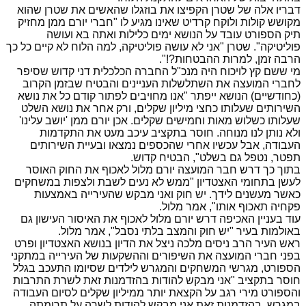
דבריו אלה של שטרן הקפיצו את בוזגלו שהאשים את שטרן שהוא
מקושש קולות ולוקח קרדיט שאינו מגיע לו "חברי יורם ממן מחזיק
תיק הספורט עובד על הנושא ימים כלילות ואתה בא ועושה
פוליטיקה". שטרן "אני לא עושה פוליטיקה, למה הלוח לא קיים כל כך
הרבה זמן, למרות ההבטחות?!".
מי ששם קץ לויכוח היה מנכ"ל החברה הכלכלית דני קדוש שסיפר
לחברי המועצה את השתלשלות העניינים והבטיח שבזמן הקרוב
(כחודשיים) הנושא ייפתר "אנו מחויבים לפתור קודם כל את נושא
השירותים שעלותו כחצי מיליון שקלים, ורק אחר את נושא השלט
שעלותו כשלוש מאות וחמישים שקלים. אכן יורם ממן 'יושב עלינו'
ולא נותן לנו מנוחה. חוסר בתקציב עיכב מעט את התקדמות
העבודה, אבל עכשיו אחרי שהכספים נמצאו ובעיית השירותים
תפטר, נטפל גם בשלט", הבטיח קדוש.
בתוך כך דרש חבר המועצה יורם מלול לאכוף את החוק האוסר
לעשן בתחומי האצטדיון "ממש לא נעים לשבת ולצפות במשחקים
כאשר מעשנים לידך. יש חוק ואני מבקש שהעירייה באמצעות
פקחיה תאכוף אותו", אמר מלול.
עוד בעניין האכיפה דרש יורם מלול לאכוף את האיסור העישון גם
באולמות בעיר "יש חוק והמצב בלתי נסבל", אמר מלול.
ראש העיר הרב ניסים מלכה ניצל את הדיון בנושא האצטדיון ופרט
בפני חברי המועצה את השיפורים וההשקעות של העירייה במתקני
הספורט, מגרשי המשחקים והמגרש לילדים שסיומו התעכב בגלל
חוסר בתקציב "אני מבקש להודות בהזדמנות זאת לשרת התרבות
והספורט מירי רגב על הקצאת יותר ממיליון שקלים לסיום העבודה
במגרש. בהזדמנות זאת אני מבקש להודות לשרה על תרומתה