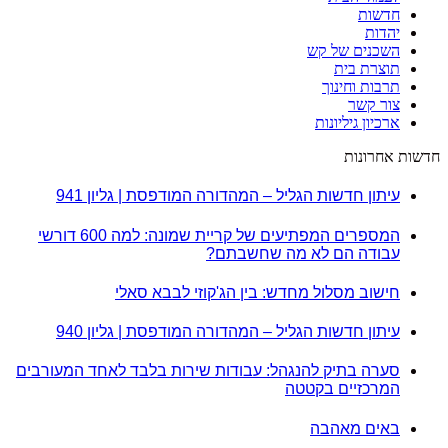
חדשות
יהדות
השכנים של קש
תוצרת בית
תרבות וחינוך
צור קשר
ארכיון גיליונות
חדשות אחרונות
עיתון חדשות הגליל – המהדורה המודפסת | גליון 941
המספרים המפתיעים של קריית שמונה: למה 600 דורשי
עבודה הם לא מה שחשבתם?
חישוב מסלול מחדש: בין הג'קוזי לבבא סאלי
עיתון חדשות הגליל – המהדורה המודפסת | גליון 940
סערה בתיק להנגהל: עבודות שירות בלבד לאחד המעורבים
המרכזיים בקטטה
באים מאהבה