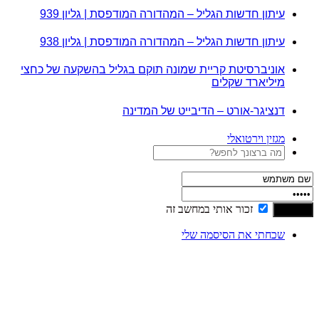
עיתון חדשות הגליל – המהדורה המודפסת | גליון 939
עיתון חדשות הגליל – המהדורה המודפסת | גליון 938
אוניברסיטת קריית שמונה תוקם בגליל בהשקעה של כחצי
מיליארד שקלים
דנציגר-אורט – הדיבייט של המדינה
מגזין וירטואלי
זכור אותי במחשב זה
שכחתי את הסיסמה שלי