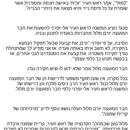
"למזלי", אמר ראש העיר "זכיתי באישה חכמה ומסודרת אשר
שומרת על כל פיסת נייר והיא מצאה את היתרי הבנייה".
מנגד הציע המשנה לראש העיר אלי זפרני להשעות את חבר
המועצה יורם מלול מחברותו בוועדה לתכנון ובניה.
הסיבה, על פי זפרני "יורם, את קבעת שבעל תפקיד הנמצא
בחקירה, לא תשב איתו באותה וועדה. אז אני מודיע לך שמתנהלת
נגדך חקירת משטרה. את קבעת את הסטנדרט לגבי אחרים, אז
בבקשה תנהג כך כלפי עצמך".
חבר המועצה מלול אמר שלא ידוע לו שיש חקירה נגדו.
בכל מקרה, אין שום תוקף משפטי לדרישות הן של חבר המועצה
יורם מלול כנגד ראש העיר הרב ניסים מלכה והן דרישתו של
המשנה לראש העיר אלי זפרני כלפי חבר המועצה יורם מלול.
חבר המועצה יורם מלול העלה נושא נוסף לדיון "מרכזיותה של
קריית שמונה".
מלול טען שבמהלך הקדנציה של ראש העיר, קריית שמונה איבדה
את מרכזיותה. "צעירים בורחים מכאן להרחבות ואחרים לא חוזרים