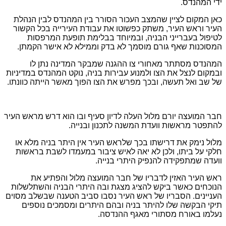
ידי המהנדס.
כאן המקום לציין שהמצב העכור הסורר בין המהנדס לבין הנהלת
העיר וראש העיר, משתק כפשוטו את עבודת העירייה בכל הקשור
לטיפול בעברייני הבניה, ובמיוחד בבלימת תופעת המרפסות
המסוכנות שאף גורם מוסמך לא בדק וממילא לא אישר הקמתן.
המהנדס מסתתר מאחורי צו ההגנה שמבקר המדינה נתן לו
ובמקום לנצל את הצו ולמנוע עבירות בניה, נוקט המהנדס במדיניות
של שב ואל תעשה, ובכך מפרש את הצו הפוך מאשר הייתה כוונתו.
חבר המועצה יורם מלול העלה לדיון סעיף ובו הוא דרש מראש העיר
להתפטר מראשות וועדת המשנה לתכנון ובנייה.
מלול נימק את דרישתו בכך שלראש העיר אין היתר בניה מלא או
חלקי על ביתו, ולכן לא יאה לאיש ציבור במעמדו לשבת בראשות
וועדה שמתפקידה להנפיק היתרי בנייה.
ראש העיר האזין לדבריו של חבר המועצה מלול והפתיע את
הנוכחים כאשר ביקש להציג מצגת ובה היתרי הבניה והשתלשלות
העניינים. הסבריו של ראש העיר נסבו סביב הטענה שבשלב מסוים
תיקי הבקשה שלו להיתר בניה ובהם היתרים ומסמכים נוספים
נעלמו באורח מסתורי מאגף ההנדסה.