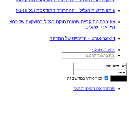
עיתון חדשות הגליל – המהדורה המודפסת | גליון 938
אוניברסיטת קריית שמונה תוקם בגליל בהשקעה של כחצי
מיליארד שקלים
דנציגר-אורט – הדיבייט של המדינה
מגזין וירטואלי
זכור אותי במחשב זה
שכחתי את הסיסמה שלי