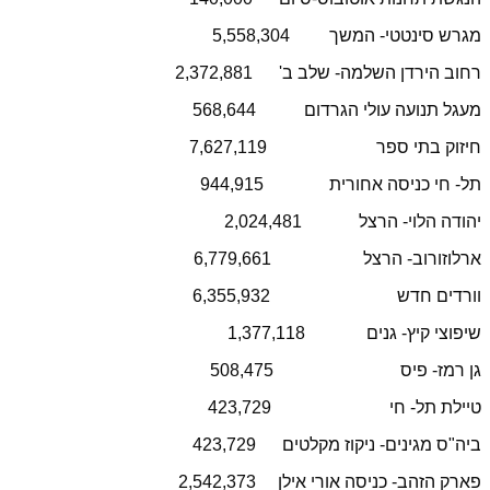
מגרש סינטטי- המשך
5,558,304
רחוב הירדן השלמה- שלב ב'
2,372,881
מעגל תנועה עולי הגרדום
568,644
חיזוק בתי ספר
7,627,119
תל- חי כניסה אחורית
944,915
יהודה הלוי- הרצל
2,024,481
ארלוזורוב- הרצל
6,779,661
וורדים חדש
6,355,932
שיפוצי קיץ- גנים
1,377,118
גן רמז- פיס
508,475
טיילת תל- חי
423,729
ביה"ס מגינים- ניקוז מקלטים
423,729
פארק הזהב- כניסה אורי אילן
2,542,373