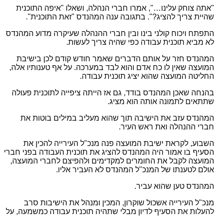
"אתה צוחק עלינו…", אמרו חברי הנהלה, ושאלו "איפה התוכנית
שהיית צריך להציג?". בתגובה ענה המהנדס "זאת התוכנית".
התפתח ויכוח קולני בינו ובין חברי ההנהלה שעיקרה מדוע המהנדס
לא מביא תוכנית עבודה כפי שהיה צריך לעשות.
המהנדס חזר על אותם הדברים שאמר חודש קודם לכן בישיבת
המועצה שאין לו כח אדם והוא לבד במערכה. על אף טענותיו אלה,
החליטה המועצה שהוא יציג תוכנית עבודה.
בהנחה שאכן המהנדס בודד, גם אז הייתה ציפייה לתוכנית פעולה
שתתאים לתמונה אותה הוא מציג.
המהנדס עזב את הישיבה תוך שהוא מעליב במילים בוטות את
חברי ההנהלה ואת ראש העיר.
השבוע, לקראת ישיבת המועצה פנה מנכ"ל העירייה להכין את
הסעיף בו אמור היה המהנדס להציג את תוכנית העבודה בפני חברי
המועצה לקבל את החומרים למקדימים ולהפיצם לחברי המועצה,
אולם לטענתו של המנכ"ל המהנדס לא העביר אליו.
המהנדס טען שהוא עביר.
מנכ"ל העירייה אשכול שוקרון, המכין ומנהל את הישיבות סרב
להעלות את הסעיף לדיון מבלי שתהיה תוכנית עבודה כמשמעה, על