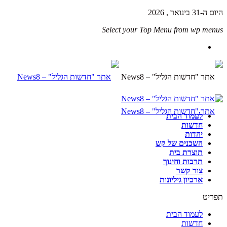
היום ה-31 בינואר , 2026
Select your Top Menu from wp menus
לעמוד הבית
חדשות
יהדות
השכנים של קש
תוצרת בית
תרבות וחינוך
צור קשר
ארכיון גיליונות
תפריט
לעמוד הבית
חדשות