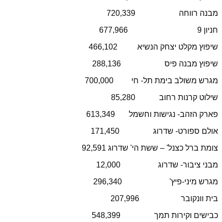
מבנה רווחה
720,339
חניון 9
677,966
שיפוץ מקלט יצחק הנשיא
466,102
שיפוץ מבנה פיס
288,136
מגרש משולב בימת תל- חי
700,000
שילוט קרנות רחוב
85,280
פארק הזהב- נגישות וחשמל
613,349
אולם ספורט- שדרוג
171,450
צומת ברל כצנל' – ששת הי' שדרוג 92,591
מבני ציבור- שדרוג
12,000
מגרש מיני-פיץ'
296,340
בית וונקובר
207,996
כבישים וקירות תמך
548,399