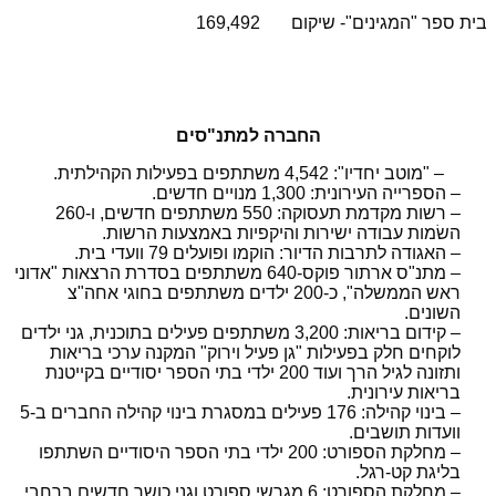
בית ספר "המגינים"- שיקום
169,492
החברה למתנ"סים
– "מוטב יחדיו": 4,542 משתתפים בפעילות הקהילתית.
– הספרייה העירונית: 1,300 מנויים חדשים.
– רשות מקדמת תעסוקה: 550 משתתפים חדשים, ו-260
השׂמות עבודה ישירות והיקפיות באמצעות הרשות.
– האגודה לתרבות הדיור: הוקמו ופועלים 79 וועדי בית.
– מתנ"ס ארתור פוקס-640 משתתפים בסדרת הרצאות "אדוני
ראש הממשלה", כ-200 ילדים משתתפים בחוגי אחה"צ
השונים.
– קידום בריאות: 3,200 משתתפים פעילים בתוכנית, גני ילדים
לוקחים חלק בפעילות "גן פעיל וירוק" המקנה ערכי בריאות
ותזונה לגיל הרך ועוד 200 ילדי בתי הספר יסודיים בקייטנת
בריאות עירונית.
– בינוי קהילה: 176 פעילים במסגרת בינוי קהילה החברים ב-5
וועדות תושבים.
– מחלקת הספורט: 200 ילדי בתי הספר היסודיים השתתפו
בליגת קט-רגל.
– מחלקת הספורט: 6 מגרשי ספורט וגני כושר חדשים ברחבי