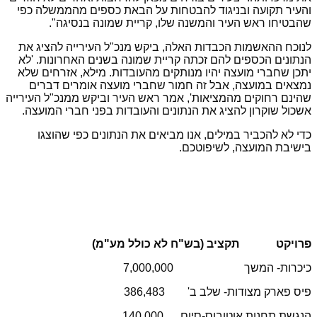
והעיר תקועה ובניגוד להבטחות על הבאת כספים מהממשלה כפי
שהבטיחו ראש העיר והמשנה שלו, קריית שמונה בנסיגה".
לנוכח ההאשמות הכבדות האלה, ביקש מנכ"ל העירייה להציג את
הנתונים הכספים להם זכתה קריית שמונה בשנים האחרונות. 'לא
יתכן שחברי מועצה יהיו מנותקים מהעובדות. מילא, אזרחים שלא
נמצאים במועצה, אבל זה חמור שחברי מועצה אומרים דברים
שהינם רחוקים מהמציאות', אמר ראש העיר וביקש ממנכ"ל העירייה
אשכול שוקרון להציג את הנתונים והעובדות בפני חברי המועצה.
כדי לא להכביר במילים, אנו מביאים את הנתונים כפי שהוצגו
בישיבת המועצה, לשיפוטכם.
פרויקט
תקציב (בש"ח לא כולל מע"מ)
כיכרות- המשך
7,000,000
פיס פארק מצודות- שלב ב'
386,483
הנגשת תחנות אוטובוס-סיום
140,000