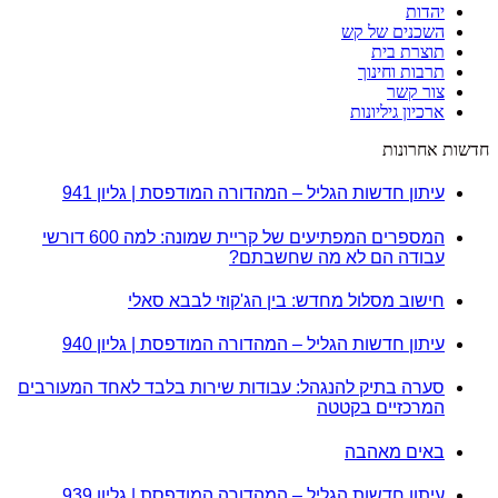
יהדות
השכנים של קש
תוצרת בית
תרבות וחינוך
צור קשר
ארכיון גיליונות
חדשות אחרונות
עיתון חדשות הגליל – המהדורה המודפסת | גליון 941
המספרים המפתיעים של קריית שמונה: למה 600 דורשי
עבודה הם לא מה שחשבתם?
חישוב מסלול מחדש: בין הג'קוזי לבבא סאלי
עיתון חדשות הגליל – המהדורה המודפסת | גליון 940
סערה בתיק להנגהל: עבודות שירות בלבד לאחד המעורבים
המרכזיים בקטטה
באים מאהבה
עיתון חדשות הגליל – המהדורה המודפסת | גליון 939