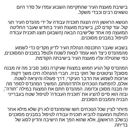
בישיבת מועצת העיר שהתקיימה השבוע עמדו על סדר היום
נושאים רבים וכבדי משקל.
הנושא הראשון היה הצגת תוכנית עבודה על ידי מהנדס העיר חגי
קול. עוד קודם לכן, בישיבת מועצת העיר בחודש שעבר החליטה
המועצה פה אחד שלישיבה הבאה (השבוע) תוצג תוכנית עבודה
לטיפול במבנים מסוכנים.
בשבוע שעבר התכנסה הנהלת העיר לדיון מקדים כדי לשמוע
מהמהנדס כיצד הוא עומד לצאת לשטח ולטפל במבנים המסוכנים,
כפי שהטילה עליו מועצת העיר בישיבתה הקודמת.
המהנדס קול הגיע חמוש במצגת שעיקרה נסוב סביב מה זה מבנה
מסוכן? וציטוטים של חוקי בניה. חברי ההנהלה חיכו משך דקות
ארוכות לשמוע את הדבר העיקרי, דרך פעולה והיציאה לשטח.
אולם, להפתעת הנוכחים ולתדהמתם, המשיך המהנדס לספר מה
זה מבנה מסוכן וכדומה. המהנדס חתם את המצגת במילה "תודה",
ובזה הוא סיים להציג את 'תוכנית העבודה' לטיפול שטח בעברייני
הבניה והמבנים הסוכנים.
מיותר לציין שכל הנוכחים חשו שהמהנדס לא רק שלא מילא אחר
החלטת המועצה להביא תוכנית עבודה לטיפול במבנים מסוכנים
(בשלב הראשון), אלא שהוא הפך את הישיבה והדיון לסוג של
בדיחה.