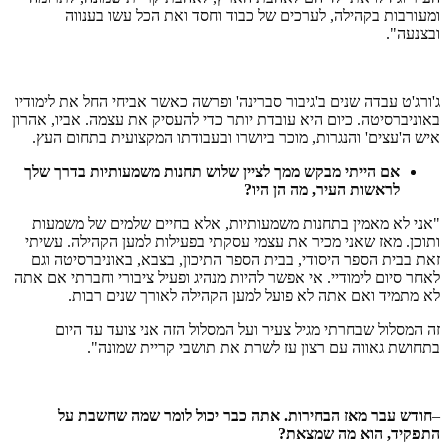
ומעורבות בקהילה, לערכים של כבוד וחסד ואת הכל עשו בענווה
ובצנעה".
ג'ורג'ט עבדה שנים ב'גיבור סברינה' ופרשה כאשר אביחי החל את לימודיו
באוניברסיטה. כיום היא עובדת יותר כדי להעסיק את עצמה. אביו, אהרון
איש ה'עצים' והנגרות, מוכר ביושרו ובעבודתו המקצועית בתחום העץ.
אם
הייתי
מבקש
ממך
לציין
שלוש
תחנות
משמעותיות
בדרך
שלך
לראשות
העיר
,
מה
הן
היו
?
"אני לא מאמין בתחנות משמעותיות, אלא בחיים שלמים של משמעות
ותוכן. מאז שאני מכיר את עצמי עסקתי בפעילות למען הקהילה. עשיתי
זאת בבית הספר היסודי, בבית הספר התיכון, בצבא, באוניברסיטה וגם
לאחר סיום לימודיי. אי אפשר להיות מנהיג ופעיל ציבורי וחברתי אם אתה
לא מתמיד ואם אתה לא פועל למען הקהילה לאורך שנים רבות.
זה המסלול שבחרתי מגיל צעיר ועל המסלול הזה אני צועד עד היום
בתחושת גאווה עם רצון עז לשרת את תושבי קריית שמונה".
–
חודש עבר מאז הבחירות. אתה כבר יכול לומר שמה שחשבת על
התפקיד, הוא מה שמצאת
?