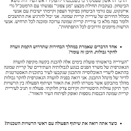
"הדבר הראשון שעסקתי בו כשנכנסתי לתפקיד ראש העיר היה נושא
הביטחון. בעקבות תחילת מבצע "מגן צפוני" נפגשתי עם הרמטכ"ל גדי
אייזנקוט, עם גורמי הביטחון בפיקוד הצפון וקיימתי ישיבות עם אנשי
מכלול החירום של עיריית קריית שמונה. אני יכול להרגיע את התושבים
ולומר בפה מלא כי עיריית קריית שמונה ערוכה ומוכנה לכל תרחיש. אנשי
הרשות מיומנים ודרוכים לכל התפתחות".
אחד
הדברים
שאמרת
במהלך
הבחירות
שתדרוש
הקמת
וועדה
לחקר
גבולות
.
היכן
זה
עומד
?
"העירייה בראשותי פועלת בימים אלה להכנת בקשה מקיפה לוועדה
הגאוגרפית של משרד הפנים בנוגע לגבולותיה העתידיים של קריית שמונה
בהתאם ליעדיי האוכלוסייה והתכנון שנקבעו לעיר בתוכנית האסטרטגית
לדיור של מינהל התכנון. אני רואה בפניה לוועדה הגאוגרפית לחקר גבולות
מהלך מתבקש אשר מטרתו לחזק את האזור ושיתוף הפעולה בין הרשויות
תוך תיקון עוולות היסטוריות וקידום צדק חלוקתי. פעולה זו תניב לעיריית
קריית שמונה הכנסות נוספות ואופק לפיתוח העיר והאזור".
כיצד
אתה
רואה
את
שיתוף
הפעולה
עם
ראשי
הרשויות
השכנות
?