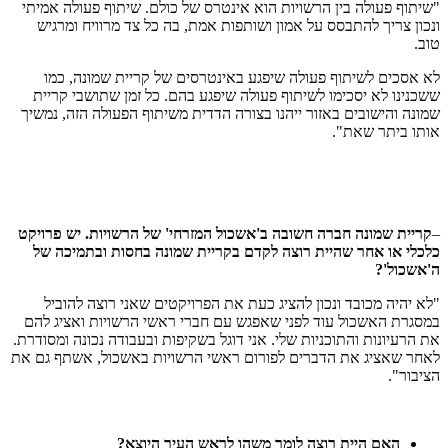
"שיתוף פעולה בין הרשויות הוא אינטרס של כולם. שיתוף פעולה אמיתי
ונכון צריך להתבסס על אמון ושותפות אמת, בה כל צד מרוויח ומרגיש
טוב.
לא אסכים לשיתוף פעולה שיפגע באינטרסים של קריית שמונה, כמו
ששכנינו לא יסכימו לשיתוף פעולה שיפגע בהם. כל זמן שתושבי קריית
שמונה והישובים באזור ייהנו בצורה הדדית משיתוף הפעולה הזה, נמשיך
אותו ביתר שאת".
–
קריית שמונה חברה חשובה ב'אשכול המזרחי' של הרשויות. יש פרויקט
כלכלי או אחר שהיית רוצה לקדם בקריית שמונה בחסות ובתמיכה של
ה'אשכול
'?
"לא יהיה מכובד ונכון להציג כעת את הפרויקטים שאני רוצה להוביל
במסגרת האשכול עוד לפני שאפגש עם חברי ראשי הרשויות ואציג להם
את הרעיונות והתוכניות שלי. אני דוגל בשקיפות ובעבודה נכונה ומסודרת.
לאחר שאציג את הדברים לפורום ראשי הרשויות באשכול, אשתף גם את
הציבור".
האם
היית
רוצה
לומר
משהו
לראש
העיר
היוצא
?