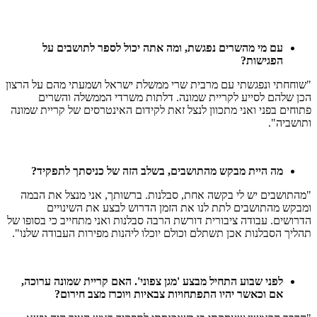
עם
מי
מהשרים
נפגשת
,
ומה
אתה
יכול
לספר
לתושבים
על
הפגישות
?
"שוחחתי ונפגשתי עם מרבית שרי ממשלת ישראל ושמעתי מהם על הרצון
הכן שלהם לסייע לקריית שמונה. דלתות משרדי הממשלה והשרים
פתוחים בפני ואני מתכוון לנצל זאת לקידום האינטרסים של קריית שמונה
ותושביה".
מה
היית
מבקש
מהתושבים
,
בשלב
הזה
של
כניסתך
לתפקיד
?
"מהתושבים יש לי בקשה אחת, סבלנות. ברשותך, אני מנצל את הבמה
ומבקש מהתושבים לתת לנו את הזמן הדרוש לבצע את השינויים
הדרושים. עבודה ציבורית דורשת הרבה סבלנות ואני מתחייב כי בסופו של
תהליך הסבלנות אכן תשתלם וכולם יוכלו ליהנות מפירות העבודה שלנו".
לפני
שבוע
התחיל
מבצע
'
מגן
צפוני
'.
האם
קריית
שמונה
ערוכה
,
אם
וכאשר
יהיו
התפתחויות
צבאיות
ויוכרז
מצב
חירום
?