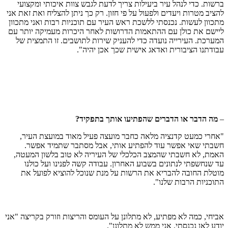
ברשות. כדי לנהל עיר ביעילות צריך לדעת לגבש צוות איכותי ומקצועי
להציב מטרות ויעדים ולפעול על פי חזון. רק כך ניתן להצליח ואת זאת אני
מתכוון לעשות. נכנסתי ללשכת ראש העיר עם תוכניות רבות ואני מתכוון
ליישם את כולן עם ההתאמות הדרושות לאחר היכרות מעמיקה יותר עם
המערכת. העירייה נועדה כדי להעניק שירות לתושבים. זו התמצית של
עבודתנו הציבורית ואדאג אישית שכך אכן יהיה".
–
מה הדבר או הדברים שהפתיעו אותך בתפקיד
?
"אחרי כמעט קדנציה מלאה כחבר מועצה פעיל מאוד במועצת העיר,
חשבתי שאי אפשר עוד להפתיע אותי, אבל מסתבר שתמיד אפשר.
האמת, לא חשבתי שהמצב הכלכלי של העיריה לא טוב בלשון המעטה,
עד שנחשפתי לנתונים בשבוע האחרון. עבודה קשה לפנינו ועל כולנו
מוטלת החובה להבריא את הרשות על מנת שנוכל להוציא לפועל את
התוכניות הרבות שלנו".
אביחי, כמה לא מפתיע, לא מתלונן על העומס והריצות וזורק בקריצה "אני
יודע לאן נכנסתי, אני ממש לא מתלונן".