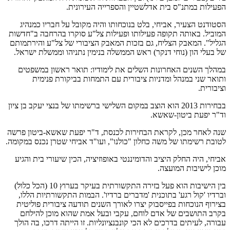
הפעילות במתנ"ס בית אדלשטיין והספרייה העירונית.
הסטודנט הצעיר, אביחי, בלט בנוכחותו והיה מקובל על חבריו כמנהיג
המוביל. באותה תקופה פעילותו ופעילות צל"ע סוקרו בהרחבה ב"חדשות
הגליל". המאבק הצליח, גם בזכות המאבק הציבורי של צל"ע והירתמותם
של בעלי הון (נוחי דנקר) ראש הממשלה בנימין נתניהו וממשלת ישראל.
במהלך השנים האחרונות השלים את לימודיו: תואר ראשון במשפטים
ותואר שני במנהל ומדניות ציבורית עם התמחות בביקורת פנימית
וציבורית.
בבחירות 2013 הוא הוצב במקום השלישי ברשימתו של בנצי יעקב בן ציון
וד"ר יפעת ביטון-שאשא.
שנה לאחר מכן, לקראת הבחירות לכנסת, ד"ר יפעת שאשא-ביטון פרשה
לטובת רשימתו של משה כחלון "כולנו", ועו"ד אביחי שטרן נכנס במקומה.
אביחי, היה החלק היציב והדומיננטי באופוזיציה, הכין שיעורי בית והגיע
מוכן לישיבות המועצה.
בין הישיבות הוא פעל בזירה התקשורתית בעיקר בערוץ 10 (הכל כלול)
וברדיו 'קול רגע' בתוכנית 'מדברים ברדיו'. הבמות התקשורתיות הללו,
בצירוף הנוכחות בפייסבוק יצרו לאורך השנים תודעה ציבורית פוליטית
בקרב התושבים של אדם לוחם, עקבי ובעל אמת שהוא מוכן להילחם
עבורה, לעיתים בדרכים לא הכי קונבנציונליות. זו הייתה דרכו, בה הולך