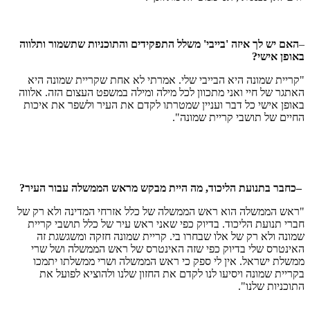
–
האם יש לך איזה 'בייבי' משלל התפקידים והתוכניות שתשמור ותלווה
באופן אישי
?
"קריית שמונה היא הבייבי שלי. אמרתי לא אחת שקריית שמונה היא
האתגר של חיי ואני מתכוון לכל מילה ומילה במשפט העצום הזה. אלווה
באופן אישי כל דבר ועניין שמטרתו לקדם את העיר ולשפר את איכות
החיים של תושבי קריית שמונה".
–
כחבר בתנועת הליכוד, מה היית מבקש מראש הממשלה עבור העיר
?
"ראש הממשלה הוא ראש הממשלה של כלל אזרחי המדינה ולא רק של
חברי תנועת הליכוד. בדיוק כפי שאני ראש עיר של כלל תושבי קריית
שמונה ולא רק של אלו שבחרו בי. קריית שמונה חזקה ומשגשגת זה
האינטרס שלי בדיוק כפי שזה האינטרס של ראש הממשלה ושל שרי
ממשלת ישראל. אין לי ספק כי ראש הממשלה ושרי ממשלתו יתמכו
בקריית שמונה ויסיעו לנו לקדם את החזון שלנו ולהוציא לפועל את
התוכניות שלנו".