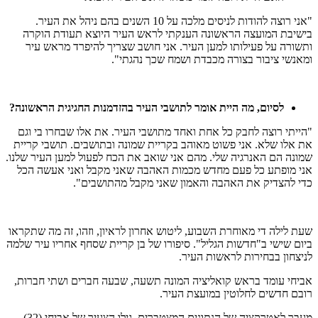
"אני רוצה להודות לניסים מלכה על 10 השנים בהם ניהל את העיר.
בישיבת המועצה הראשונה הענקתי לראש העיר היוצא תעודת הוקרה
ותשורה על פעילותו למען העיר. אני חושב שצריך להיפרד מראש עיר
ומאנשי ציבור בצורה מכבדת ושמח שכך נהגתי".
לסיום
,
מה
היית
אומר
לתושבי
העיר
בהזדמנות
החגיגית
הראשונה
?
"הייתי רוצה לחבק כל אחת ואחד מתושבי העיר. את אלו שבחרו בי וגם
את אלו שלא. אני פשוט מאוהב בקריית שמונה ובתושבים. תושבי קריית
שמונה הם האנרגיה שלי. מהם אני שואב את הכח לפעול למען העיר שלנו.
אני מופתע כל פעם מחדש מכמות האהבה שאני מקבל ואני אעשה הכל
כדי להצדיק את האהבה והאמון שאני מקבל מהתושבים".
שעת לילה די מאוחרת השבוע, ליטוש אחרון לראיון, וזהו, זה מה שתקראו
ביום שישי ב"חדשות הגליל". סיפורו של בן קריית שסחף אחריו עיר שלמה
לניצחון בבחירות לראשות העיר.
אביחי עומד בראש קואליציה המונה תשעה, שבעה חברים ושתי חברות,
רובם חדשים לחלוטין במועצת העיר.
מעבר לאטרקציה של הנתונים המצטברים, גילו הצעיר של אביחי (32)