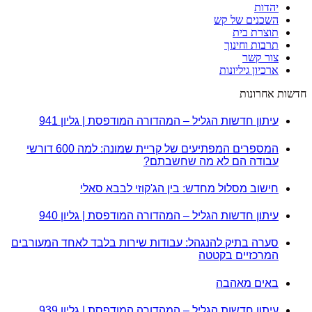
יהדות
השכנים של קש
תוצרת בית
תרבות וחינוך
צור קשר
ארכיון גיליונות
חדשות אחרונות
עיתון חדשות הגליל – המהדורה המודפסת | גליון 941
המספרים המפתיעים של קריית שמונה: למה 600 דורשי
עבודה הם לא מה שחשבתם?
חישוב מסלול מחדש: בין הג'קוזי לבבא סאלי
עיתון חדשות הגליל – המהדורה המודפסת | גליון 940
סערה בתיק להנגהל: עבודות שירות בלבד לאחד המעורבים
המרכזיים בקטטה
באים מאהבה
עיתון חדשות הגליל – המהדורה המודפסת | גליון 939