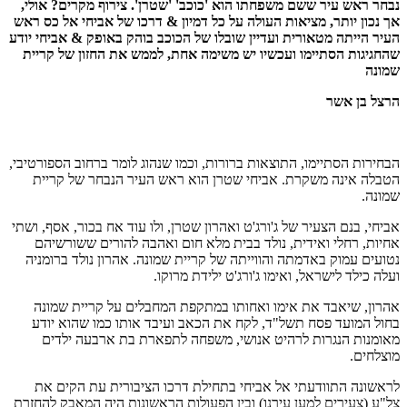
נבחר ראש עיר ששם משפחתו הוא 'כוכב' 'שטרן'. צירוף מקרים? אולי,
אך נכון יותר, מציאות העולה על כל דמיון & דרכו של אביחי אל כס ראש
העיר הייתה מטאורית ועדיין שובלו של הכוכב בוהק באופק & אביחי יודע
שהחגיגות הסתיימו ועכשיו יש משימה אחת, לממש את החזון של קריית
שמונה
הרצל בן אשר
הבחירות הסתיימו, התוצאות ברורות, וכמו שנהוג לומר ברחוב הספורטיבי,
הטבלה אינה משקרת. אביחי שטרן הוא ראש העיר הנבחר של קריית
שמונה.
אביחי, בנם הצעיר של ג'ורג'ט ואהרון שטרן, ולו עוד אח בכור, אסף, ושתי
אחיות, רחלי ואידית, נולד בבית מלא חום ואהבה להורים ששורשיהם
נטועים עמוק באדמתה והווייתה של קריית שמונה. אהרון נולד ברומניה
ועלה כילד לישראל, ואימו ג'ורג'ט ילידת מרוקו.
אהרון, שיאבד את אימו ואחותו במתקפת המחבלים על קריית שמונה
בחול המועד פסח תשל"ד, לקח את הכאב ועיבד אותו כמו שהוא יודע
מאומנות הנגרות לרהיט אנושי, משפחה לתפארת בת ארבעה ילדים
מוצלחים.
לראשונה התוודעתי אל אביחי בתחילת דרכו הציבורית עת הקים את
צל"ע (צעירים למען עירנו) ובין הפעולות הראשונות היה המאבק להחזרת