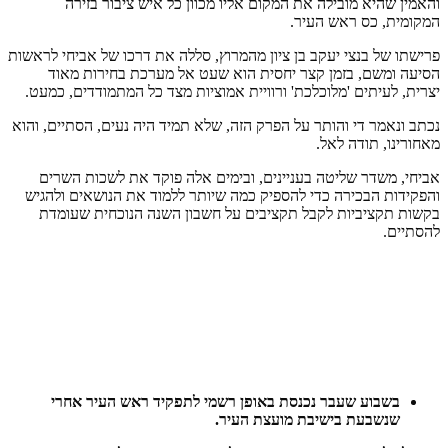
והאמין שהיא מובילה את המקום אליו מכוון כל איש ציבור בזירה
המקומית, כס ראש העיר.
פרישתו של בנצי יעקב בן ציון מהמרוץ, סללה את דרכו של אביחי לראשות
הסיעה ומשם, בזמן קצר יחסית הוא שעט אל מערכת בחירות מאוד
יצרית, לעיתים 'מלוכלכת' ורוויית אמוציות מצד כל המתמודדים, כמעט.
נכתב ונאמר די והותר על הפרק הזה, שלא תמיד היה נעים, הסתיים, והוא
מאחורינו, תודה לאל.
אביחי, משדר שליטה בעניינים, ובימים אלה פוקד את לשכות השרים
והפקידות הבכירה כדי להספיק כמה שיותר ללמוד את הנושאים ולהגיש
בקשות תקציביות לקבל תקציבים על חשבון השנה הנוכחית שעומדת
להסתיים.
בשבוע
שעבר
נכנסת
באופן
רשמי
לתפקיד
ראש
העיר
אחרי
שנשבעת
בישיבת
מועצת
העיר
.