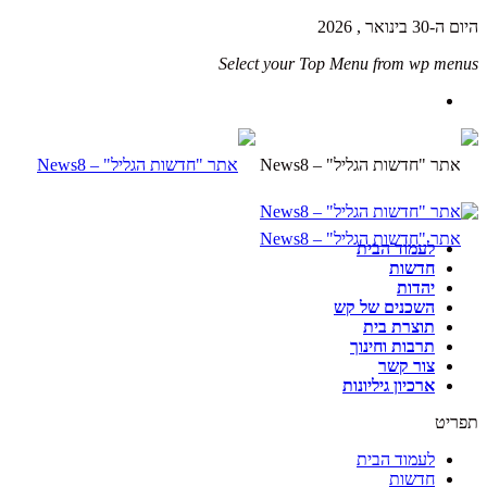
היום ה-30 בינואר , 2026
Select your Top Menu from wp menus
לעמוד הבית
חדשות
יהדות
השכנים של קש
תוצרת בית
תרבות וחינוך
צור קשר
ארכיון גיליונות
תפריט
לעמוד הבית
חדשות