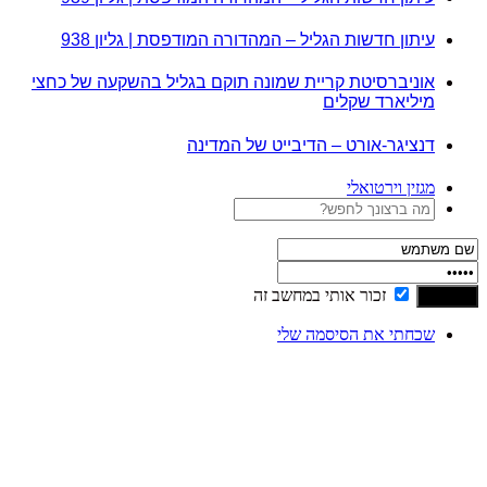
עיתון חדשות הגליל – המהדורה המודפסת | גליון 938
אוניברסיטת קריית שמונה תוקם בגליל בהשקעה של כחצי
מיליארד שקלים
דנציגר-אורט – הדיבייט של המדינה
מגזין וירטואלי
זכור אותי במחשב זה
שכחתי את הסיסמה שלי