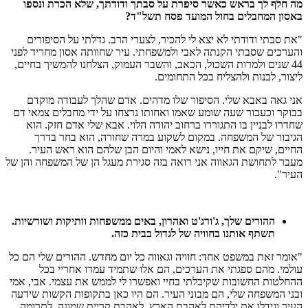
מה חלף לך בראש כאשר סיפרת על סבתך ודודתך, שלא הכרת ונספו
באסון המחבלים בחול המועד פסח תשל"ד
?
"את סבתי ודודתי לא יצא לי להכיר, לצערי הרב. גדלתי על הסיפורים
והערכים שסבתי הקנתה לאבי ולמשפחתי. עיר שחוותה אסון מחריד לפני
44 שנים ולמרות השכול, הכאב, והשבר העמוק, הצלחנו להמשיך בחיים,
ליצור, לבנות ולהצליח בכל התחומים.
אני גאה באבא שלי. הסיפור שלו מדהים. אדם שהלך לעבודה מוקדם
בבוקר וכעבור שעה שומע שאמו ואחותו נרצחו על ידי מחבלים צמאי דם
שחדרו לבניין בו התגוררו ברחוב יהודה הלוי. אבא שלי אדם חזק. הוא
הגיבור של המשפחה. במקום לשקוע במרה שחורה, הוא בחר בדרך
החיים, שיקם את חייו, נישא לאמי והיום הבן שלהם הוא ראש העיר.
מעבר לתחושת הגאווה אני רואה בזה סגירת מעגל הן של המשפחה והן של
העיר".
ההורים
שלך
,
ג
'
ורג
'
ט
ואהרון
,
באים
ממשפחות
וותיקות
ושורשיות
.
תשתף
אותנו
בחוויה
של
לגדול
בבית
כזה
.
"אומר זאת במשפט אחד: חוויה וגאווה כל יום מחדש. ההורים שלי הם כל
עולמי. מהם ספגתי את הערכים, הם אלו שתמיד עמדו אחריי בכל
ההחלטות החשובות שקיבלתי בחיי ואפשרו לי לממש את עצמי. אבי, אמי
ובני המשפחה שלי, הם מבוני העיר. הם היו כאן בתקופות הקשות שידעה
העיר וגידלו את ילדיהם לאהבת הארץ, לאהבת קריית שמונה, לתרומה