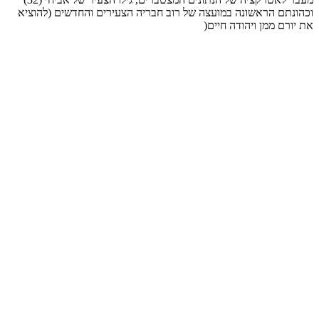
וכהונתם הראשונה במועצה של רוב חבריה הצעירים והחדשים (להוציא
את יורם ממן ויהודה חיים(