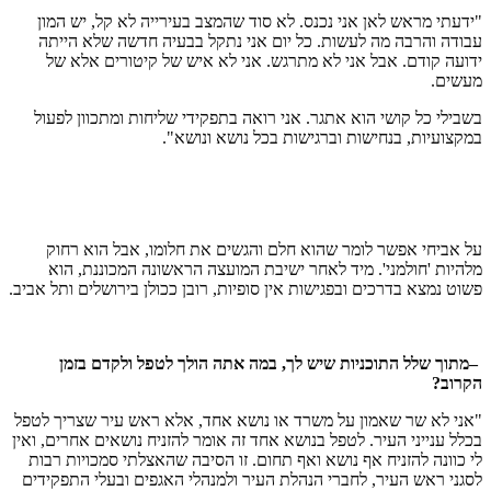
"ידעתי מראש לאן אני נכנס. לא סוד שהמצב בעירייה לא קל, יש המון
עבודה והרבה מה לעשות. כל יום אני נתקל בבעיה חדשה שלא הייתה
ידועה קודם. אבל אני לא מתרגש. אני לא איש של קיטורים אלא של
מעשים.
בשבילי כל קושי הוא אתגר. אני רואה בתפקידי שליחות ומתכוון לפעול
במקצועיות, בנחישות וברגישות בכל נושא ונושא".
על אביחי אפשר לומר שהוא חלם והגשים את חלומו, אבל הוא רחוק
מלהיות 'חולמני'. מיד לאחר ישיבת המועצה הראשונה המכוננת, הוא
פשוט נמצא בדרכים ובפגישות אין סופיות, רובן ככולן בירושלים ותל אביב.
–
מתוך שלל התוכניות שיש לך, במה אתה הולך לטפל ולקדם בזמן
הקרוב
?
"אני לא שר שאמון על משרד או נושא אחד, אלא ראש עיר שצריך לטפל
בכלל ענייני העיר. לטפל בנושא אחד זה אומר להזניח נושאים אחרים, ואין
לי כוונה להזניח אף נושא ואף תחום. זו הסיבה שהאצלתי סמכויות רבות
לסגני ראש העיר, לחברי הנהלת העיר ולמנהלי האגפים ובעלי התפקידים