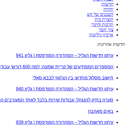
חדשות
יהדות
השכנים של קש
תוצרת בית
תרבות וחינוך
צור קשר
ארכיון גיליונות
חדשות אחרונות
עיתון חדשות הגליל – המהדורה המודפסת | גליון 941
המספרים המפתיעים של קריית שמונה: למה 600 דורשי עבודה הם לא מה שחשבתם?
חישוב מסלול מחדש: בין הג'קוזי לבבא סאלי
עיתון חדשות הגליל – המהדורה המודפסת | גליון 940
סערה בתיק להנגהל: עבודות שירות בלבד לאחד המעורבים ה
באים מאהבה
עיתון חדשות הגליל – המהדורה המודפסת | גליון 939