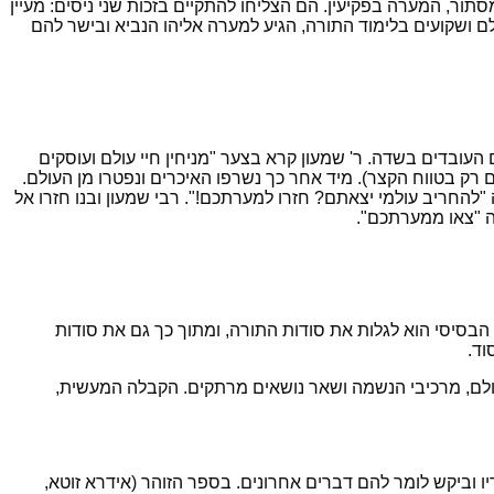
תור, המערה בפקיעין. הם הצליחו להתקיים בזכות שני ניסים: מעיין
ושקועים בלימוד התורה, הגיע למערה אליהו הנביא ובישר להם
העובדים בשדה. ר' שמעון קרא בצער "מניחין חיי עולם ועוסקים
 רק בטווח הקצר). מיד אחר כך נשרפו האיכרים ונפטרו מן העולם.
 "להחריב עולמי יצאתם? חזרו למערתכם!". רבי שמעון ובנו חזרו אל
ה "צאו ממערתכם".
הבסיסי הוא לגלות את סודות התורה, ומתוך כך גם את סודות
וד.
עולם, מרכיבי הנשמה ושאר נושאים מרתקים. הקבלה המעשית,
ו וביקש לומר להם דברים אחרונים. בספר הזוהר (אידרא זוטא,