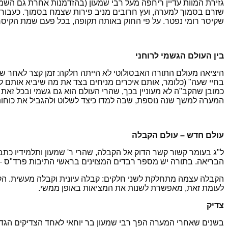
גזירת המוות עדיין ריחפה מעל רבי שמעון (בהזדמנות אחרת גם השמיע
שזרם בסמוך למערה, ועץ חרובים מניב פירות שצמח בסמוך. כעבור 
שקיסר רומי נפטר. על פי החוק באותה תקופה, בכל פעם שמת הקיסר ב
בין העולם הגשמי לרוחני
היציאה מעולם התורה האבסולוטי לא הייתה חלקה: זמן קצר לאחר שיצא
בחיי שעה" (כלומר, אותם איכרים מניחים בצד את מה שיביא אותם לחי
כמובן שהקב"ה לא מעוניין בכך, שהרי העולם הוא גם גשמי ובכל זאת י
המערה למשך שנה נוספת, שבה למדו כיצד לשלוט ולהגביל את כוחות
עולם חדש – עולם הקבלה
ל"ג בעומר קשור קשר הדוק אל הקבלה, שהרי ר' שמעון ותלמידיו כת
הבריאה. בתורה יש מספר רבדים המצוינים בראשי התיבות פרד"ס – פ
הקבלה עצמה מתחלקת לשני חלקים: קבלה עיונית וקבלה מעשית. הקב
לעומת זאת, מאפשרת לשנות את המציאות באופן ממשי.
צדיק
בשנים שאחרי המערה הפך רבי שמעון בר יוחאי לאחד הצדיקים הגדולים