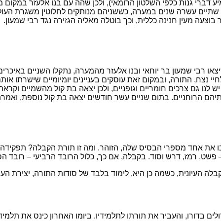
 דברי גנות כלפי השלטון הרומאי), ולכן שהה עם בנו אלעזר במקום מס
שתיים עשרה שנים במערה, כששניהם מנותקים לחלוטין משגרת העולם 
וצעה מעין חנינה כללית, וכך בוטלה מאליה הגזירה נגד רבי שמעון.
ו רבי שמעון בר יוחאי ובנו אלעזר מהמערה, נתקלו השניים באיכרים 
י נצח, התורה, ובמקום זאת עוסקים בעניינים יומיומיים שישרתו אותם
ש לנו גם צרכים חומריים וגופניים, ולכן יצאה בת קול מהשמיים וקראה
יהם הרוחניים. בתום שניים עשר חודשים יצאה בת קול נוספת, ואמר
בו את אחד מספרי הבסיס שלה, הזוהר. ומה זו תורת הקבלה? תפקידה 
שט, רמז, דרש וסוד. בקבלה, אם כך, כלול הרובד הרביעי – רובד הס
לה העיונית, כשמה כן היא, לימוד בלבד של סודות התורה, יצירת ה
 בדורו, והעביר את תורתו לתלמידיו. ביומו האחרון כינס את תלמידי