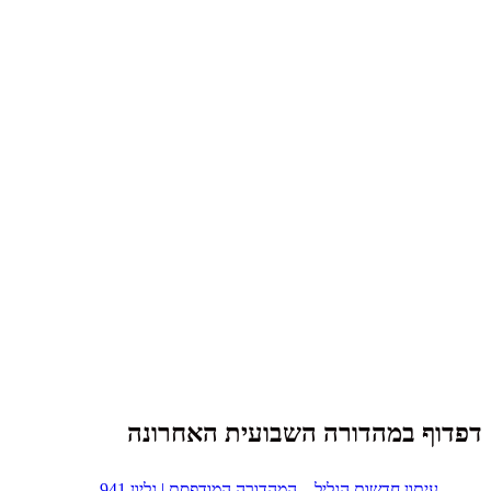
דפדוף במהדורה השבועית האחרונה
עיתון חדשות הגליל – המהדורה המודפסת | גליון 941