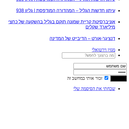
עיתון חדשות הגליל – המהדורה המודפסת | גליון 938
אוניברסיטת קריית שמונה תוקם בגליל בהשקעה של כחצי
מיליארד שקלים
דנציגר-אורט – הדיבייט של המדינה
מגזין וירטואלי
זכור אותי במחשב זה
שכחתי את הסיסמה שלי