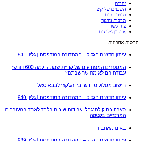
יהדות
השכנים של קש
תוצרת בית
תרבות וחינוך
צור קשר
ארכיון גיליונות
חדשות אחרונות
עיתון חדשות הגליל – המהדורה המודפסת | גליון 941
המספרים המפתיעים של קריית שמונה: למה 600 דורשי
עבודה הם לא מה שחשבתם?
חישוב מסלול מחדש: בין הג'קוזי לבבא סאלי
עיתון חדשות הגליל – המהדורה המודפסת | גליון 940
סערה בתיק להנגהל: עבודות שירות בלבד לאחד המעורבים
המרכזיים בקטטה
באים מאהבה
עיתון חדשות הגליל – המהדורה המודפסת | גליון 939