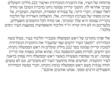
פיתוחה של העיר, את התכנית הנקודתית ואישור 222 מיליוני השקלים
שביבי אחראי לה. תושבי קריית שמונה ניחנו בהכרת הטוב! אני מודה
לאלי זעפרני, חברי היקר, על עבודתו המסורה, הנחושה, העקבית, על
ארגון מופתי של מערכת הבחירות. אלי, ההצלחה האדירה של הליכוד
בקריית שמונה היא שלך ובזכותך. אני מודה לכל התומכים והפעילים,
בלעדיכם זה לא היה קורה /יו"ר הליכוד והאופוזיציה במועצת העיר ניסים
מלכה".
אלי זפרני מקורבו של ראש הממשלה ומבכירי הליכוד בעיר, מנהל מטה
הבחירות: "תושבי העיר יודעים שמי שהעביר את התוכנית הנקודתית
לטובת קריית שמונה בסך 222 מיליון שקלים זה ראש הממשלה נתניהו,
הם יודעים, למרות מסע ההכפשה נגדו, שהוא אוהב באמת את קריית
שמונה. יש מי שסיפרו מעשיות כאשר ראש הממשלה היה עסוק בדאגה
לעיר ותושביה. חמישים אחוז מתושבי העיר לא משקרים, וגם לא טועים.
תודה ענקית בשם ראש הממשלה בנימין נתניהו, חברי במטה הבחירות
והפעילים הרבים וממני. אנחנו אוהבים אתכם".