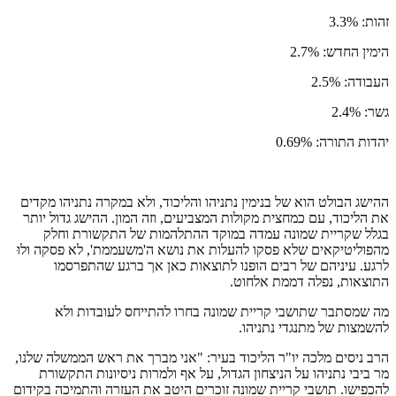
זהות: 3.3%
הימין החדש: 2.7%
העבודה: 2.5%
גשר: 2.4%
יהדות התורה: 0.69%
ההישג הבולט הוא של בנימין נתניהו והליכוד, ולא במקרה נתניהו מקדים
את הליכוד, עם כמחצית מקולות המצביעים, וזה המון. ההישג גדול יותר
בגלל שקריית שמונה עמדה במוקד ההתלהמות של התקשורת וחלק
מהפוליטיקאים שלא פסקו להעלות את נושא ה'משעממת', לא פסקה ולוּ
לרגע. עיניהם של רבים הופנו לתוצאות כאן אך ברגע שהתפרסמו
התוצאות, נפלה דממת אלחוט.
מה שמסתבר שתושבי קריית שמונה בחרו להתייחס לעובדות ולא
להשמצות של מתנגדי נתניהו.
הרב ניסים מלכה יו"ר הליכוד בעיר: "אני מברך את ראש הממשלה שלנו,
מר ביבי נתניהו על הניצחון הגדול, על אף ולמרות ניסיונות התקשורת
להכפישו. תושבי קריית שמונה זוכרים היטב את העזרה והתמיכה בקידום