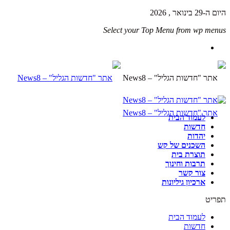
היום ה-29 בינואר , 2026
Select your Top Menu from wp menus
לעמוד הבית
חדשות
יהדות
השכנים של קש
תוצרת בית
תרבות וחינוך
צור קשר
ארכיון גיליונות
תפריט
לעמוד הבית
חדשות