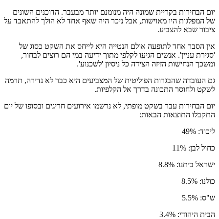
יום הבחירות בקריית שמונה היה מנומנם יותר מבעבר. הדוכנים השונים
של המפלגות היו מאוישות, אבל ניכר היה שאף אחד לא הולך להתאבד על
ציבור שבא להצביע.
אין הסבר אחד לתופעה אולם הנטייה היא לייחס את השקט כסוג של
'סגירת עניין'. אנשים הגיעו לקלפי מתוך ידיעה במי הם רוצים לבחור,
ומשכך הנחישות הזיזה הצידה כל ניסיון 'לשכנוע'.
גם העובדה שהבגרות הפוליטית של המצביעים היא כבר לא נדירה, תרמה
לשקט ולחוסר התכונה בדרך אל הקלפיות.
יום הבחירות עבר בשקט מופתי, לא נרשמו אירועים חריגים ובסופו של יום
התקבלו התוצאות הבאות:
ליכוד: 49%
כחול לבן: 11%
ישראל ביתנו: 8.8%
כולנו: 8.5%
ש"ס: 5.5%
הבית היהודי: 3.4%