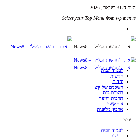
היום ה-31 בינואר , 2026
Select your Top Menu from wp menus
לעמוד הבית
חדשות
יהדות
השכנים של קש
תוצרת בית
תרבות וחינוך
צור קשר
ארכיון גיליונות
תפריט
לעמוד הבית
חדשות