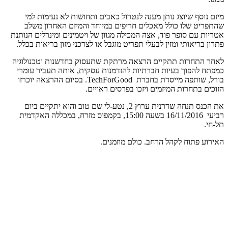
מיזם נוסף שיוצג נותן מענה לנטרול כאבים ותחושות לא נעימות למי
שהתפריט שלו כולל מאכלים חריפים במיוחד והמיזם האחרון משלב
אטריות עם סופר פוד, אצה המכילה מגוון של ויטמינים ומינרלים הנותנת
פתרון בריאותי ומזין לבעלי תפריט מוגבל או לצרכני מזון בריאות בכלל.
לאחר התחרות תתקיים הרצאה מרתקת שתעסוק בחדשנות וטכנולוגיה
כמפתח להפוך בעיות חברתיות להזדמנות עסקית, אותה תעביר עומרי
בורל, שותפה מייסדת בחברת TechForGood. בסיום ההרצאה יוכרזו
הזוכים בתחרות המיזמים ויזכו בפרסים ראויים.
את הכנס תנחה שדרנית ערוץ 2, נטע-לי שם טוב והוא יתקיים ביום
רביעי 16/11/2016 בשעה 15:00, בקמפוס מזרח, במכללה האקדמית
תל-חי.
האירוע פתוח לקהל הרחב. כולם מוזמנים.