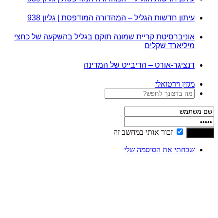
עיתון חדשות הגליל – המהדורה המודפסת | גליון 938
אוניברסיטת קריית שמונה תוקם בגליל בהשקעה של כחצי
מיליארד שקלים
דנציגר-אורט – הדיבייט של המדינה
מגזין וירטואלי
זכור אותי במחשב זה
שכחתי את הסיסמה שלי