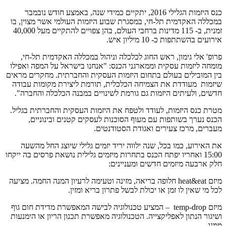
כנס היזמות הגלילי 2016, יתקיים כמידי שנה, באמצע חודש נובמבר
במכללה האקדמית תל-חי, במסגרת שבוע היזמות העולמי אשר מצוין, בו
זמנית, ב- 115 מדינות ברחבי העולם, בהן צפויים להתקיים מעל 40,000
אירועים בהשתתפות כ- 10 מיליון איש.
פרופ' אלי גימון, ראש החוג לכלכלה וניהול במכללה האקדמית תל-חי,
מומחה ליזמות עסקית וממארגני הכנס: "אנחנו בישראל על המפה ואפילו
בין המובילים בעולם בתחום היזמות העסקית והחברתית. מחקרים מראים
שיזמות מעודדת את הצמיחה הכלכלית, תורמת ליצירת מקומות עבודה
חדשים, ולעיתים היזמות גם גורמת לשינויים במבנה הכלכלה והחברה".
מטרת כנס היזמות, לעודד ולטפח את היזמות העסקית והחברתית בגליל.
הכנס נערך בשותפות עם מעוף הסוכנות לעסקים קטנים ובינוניים,
מעברים, מרכז צעירים ואגודת הסטודנטים.
את האירוע, כמו בכל, שנה ילווה יריד יזמים גלילי שיוצג החל מהשעה
15:00 ואחריו יפתח הכנס בתחרות מיזמים גלילית נושאת פרסים בה ייקחו
חלק ארבעה מיזמים חדשים ומעניינים:
מיזם heat&eat חלופה בריאה, מזינה וטעימה לרעיון המנה החמה. מציעה
לכל מי שאין לו זמן או יכולת לבשל פתרון בריא ומזין.
מיזם temp-drop – המציע טכנולוגיה לבישה המאפשרת מדידת חום גוף
ושיגור הנתון לאפליקצייה. הטכנולוגיה מאפשרת תכנון הריון או הימנעות
ממנו.