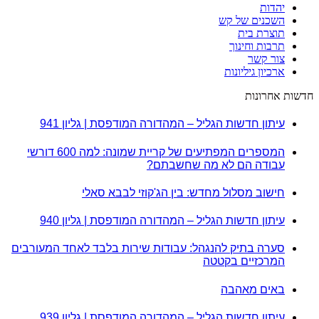
יהדות
השכנים של קש
תוצרת בית
תרבות וחינוך
צור קשר
ארכיון גיליונות
חדשות אחרונות
עיתון חדשות הגליל – המהדורה המודפסת | גליון 941
המספרים המפתיעים של קריית שמונה: למה 600 דורשי
עבודה הם לא מה שחשבתם?
חישוב מסלול מחדש: בין הג'קוזי לבבא סאלי
עיתון חדשות הגליל – המהדורה המודפסת | גליון 940
סערה בתיק להנגהל: עבודות שירות בלבד לאחד המעורבים
המרכזיים בקטטה
באים מאהבה
עיתון חדשות הגליל – המהדורה המודפסת | גליון 939