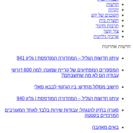
חדשות
יהדות
השכנים של קש
תוצרת בית
תרבות וחינוך
צור קשר
ארכיון גיליונות
חדשות אחרונות
עיתון חדשות הגליל – המהדורה המודפסת | גליון 941
המספרים המפתיעים של קריית שמונה: למה 600 דורשי
עבודה הם לא מה שחשבתם?
חישוב מסלול מחדש: בין הג'קוזי לבבא סאלי
עיתון חדשות הגליל – המהדורה המודפסת | גליון 940
סערה בתיק להנגהל: עבודות שירות בלבד לאחד המעורבים
המרכזיים בקטטה
באים מאהבה