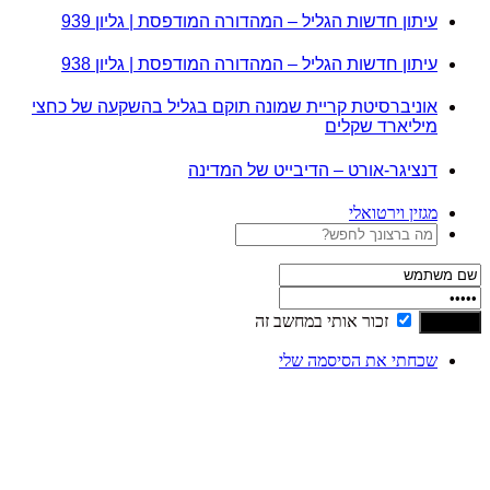
עיתון חדשות הגליל – המהדורה המודפסת | גליון 939
עיתון חדשות הגליל – המהדורה המודפסת | גליון 938
אוניברסיטת קריית שמונה תוקם בגליל בהשקעה של כחצי
מיליארד שקלים
דנציגר-אורט – הדיבייט של המדינה
מגזין וירטואלי
זכור אותי במחשב זה
שכחתי את הסיסמה שלי