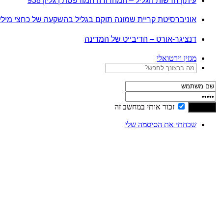
עיתון חדשות הגליל – המהדורה המודפסת | גליון 938
אוניברסיטת קריית שמונה תוקם בגליל בהשקעה של כחצי מיל
דנציגר-אורט – הדיבייט של המדינה
מגזין וירטואלי
זכור אותי במחשב זה
שכחתי את הסיסמה שלי