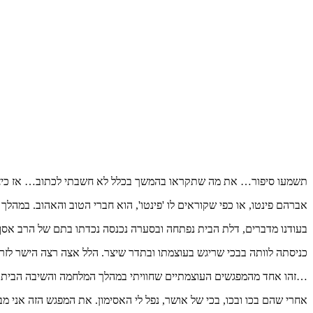
תשמעו סיפור… את מה שתקראו בהמשך בכלל לא חשבתי לכתוב… אז כיצד ה
אברהם פינטו, או כפי שקוראים לו 'פינטו', הוא חברי הטוב והאהוב. במהלך
בעודנו מדברים, דלת הבית נפתחה ובסערה נכנסה נכדתו בתם של הרב אסף וג
כניסתה לוותה בבכי שריגש בעוצמתו ובתדר שיצר. הלל אצה רצה הישר לזרו
…זהו אחד מהמפגשים העוצמתיים שחוויתי במהלך המלחמה והשיבה הביתה,
אחרי שהם בכו ובכו, בכי של אושר, נפל לי האסימון. את המפגש הזה אני מב