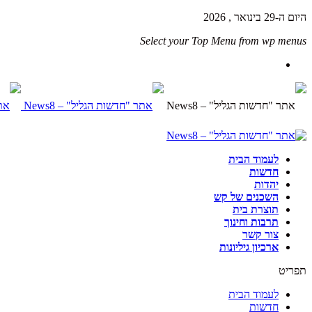
היום ה-29 בינואר , 2026
Select your Top Menu from wp menus
לעמוד הבית
חדשות
יהדות
השכנים של קש
תוצרת בית
תרבות וחינוך
צור קשר
ארכיון גיליונות
תפריט
לעמוד הבית
חדשות