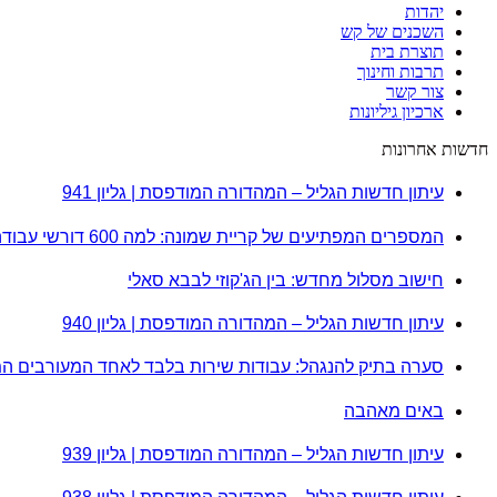
יהדות
השכנים של קש
תוצרת בית
תרבות וחינוך
צור קשר
ארכיון גיליונות
חדשות אחרונות
עיתון חדשות הגליל – המהדורה המודפסת | גליון 941
המספרים המפתיעים של קריית שמונה: למה 600 דורשי עבודה הם לא מה שחשבתם?
חישוב מסלול מחדש: בין הג'קוזי לבבא סאלי
עיתון חדשות הגליל – המהדורה המודפסת | גליון 940
סערה בתיק להנגהל: עבודות שירות בלבד לאחד המעורבים ה
באים מאהבה
עיתון חדשות הגליל – המהדורה המודפסת | גליון 939