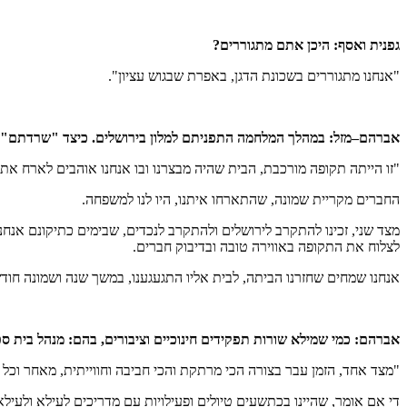
גפנית ואסף
:
היכן אתם מתגוררים
?
"אנחנו מתגוררים בשכונת הדגן, באפרת שבגוש עציון".
אברהם
–
מזל
:
במהלך המלחמה התפניתם למלון בירושלים
.
כיצד
"
שרדתם
"
"זו הייתה תקופה מורכבת, הבית שהיה מבצרנו ובו אנחנו אוהבים לארח את ילד
החברים מקריית שמונה, שהתארחו איתנו, היו לנו למשפחה.
מצד שני, זכינו להתקרב לירושלים ולהתקרב לנכדים, שבימים כתיקונם אנחנו 
לצלוח את התקופה באווירה טובה ובדיבוק חברים.
אנחנו שמחים שחזרנו הביתה, לבית אליו התגעגענו, במשך שנה ושמונה חוד
אברהם
:
כמי שמילא שורות תפקידים חינוכיים וציבורים
,
בהם
:
מנהל בית ס
"מצד אחד, הזמן עבר בצורה הכי מרתקת והכי חביבה וחווייתית, מאחר וכל 
די אם אומר, שהיינו בכתשעים טיולים ופעילויות עם מדריכים לעילא ולעילא, 