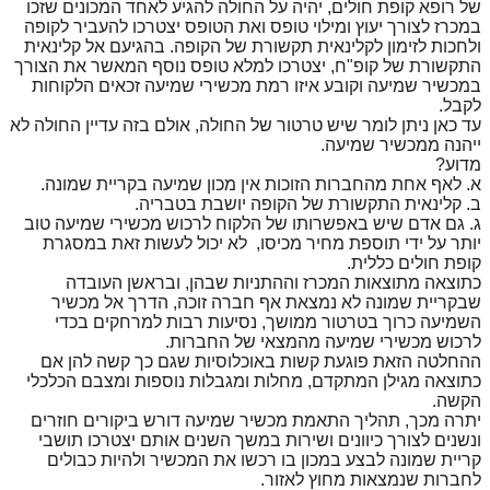
של רופא קופת חולים, יהיה על החולה להגיע לאחד המכונים שזכו
במכרז לצורך יעוץ ומילוי טופס ואת הטופס יצטרכו להעביר לקופה
ולחכות לזימון לקלינאית תקשורת של הקופה. בהגיעם אל קלינאית
התקשורת של קופ"ח, יצטרכו למלא טופס נוסף המאשר את הצורך
במכשיר שמיעה וקובע איזו רמת מכשירי שמיעה זכאים הלקוחות
לקבל.
עד כאן ניתן לומר שיש טרטור של החולה, אולם בזה עדיין החולה לא
ייהנה ממכשיר שמיעה.
מדוע?
א. לאף אחת מהחברות הזוכות אין מכון שמיעה בקריית שמונה.
ב. קלינאית התקשורת של הקופה יושבת בטבריה.
ג. גם אדם שיש באפשרותו של הלקוח לרכוש מכשירי שמיעה טוב
יותר על ידי תוספת מחיר מכיסו, לא יכול לעשות זאת במסגרת
קופת חולים כללית.
כתוצאה מתוצאות המכרז וההתניות שבהן, ובראשן העובדה
שבקריית שמונה לא נמצאת אף חברה זוכה, הדרך אל מכשיר
השמיעה כרוך בטרטור ממושך, נסיעות רבות למרחקים בכדי
לרכוש מכשירי שמיעה מהמצאי של החברות.
ההחלטה הזאת פוגעת קשות באוכלוסיות שגם כך קשה להן אם
כתוצאה מגילן המתקדם, מחלות ומגבלות נוספות ומצבם הכלכלי
הקשה.
יתרה מכך, תהליך התאמת מכשיר שמיעה דורש ביקורים חוזרים
ונשנים לצורך כיוונים ושירות במשך השנים אותם יצטרכו תושבי
קריית שמונה לבצע במכון בו רכשו את המכשיר ולהיות כבולים
לחברות שנמצאות מחוץ לאזור.