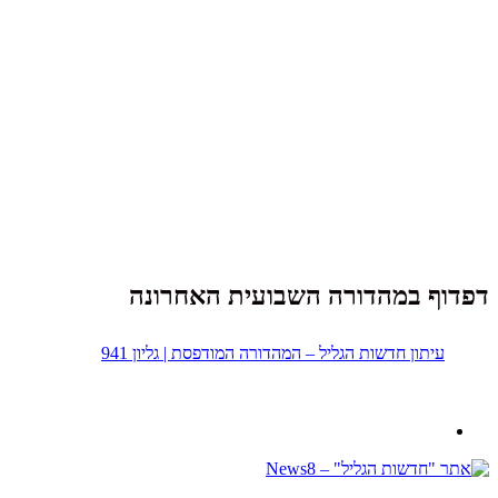
דפדוף במהדורה השבועית האחרונה
עיתון חדשות הגליל – המהדורה המודפסת | גליון 941
נבנה ב -
ע"י:
יעד פתרונות