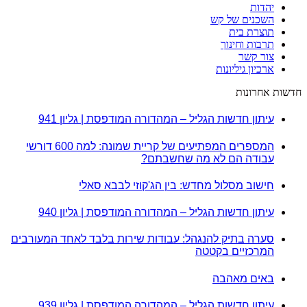
יהדות
השכנים של קש
תוצרת בית
תרבות וחינוך
צור קשר
ארכיון גיליונות
חדשות אחרונות
עיתון חדשות הגליל – המהדורה המודפסת | גליון 941
המספרים המפתיעים של קריית שמונה: למה 600 דורשי
עבודה הם לא מה שחשבתם?
חישוב מסלול מחדש: בין הג'קוזי לבבא סאלי
עיתון חדשות הגליל – המהדורה המודפסת | גליון 940
סערה בתיק להנגהל: עבודות שירות בלבד לאחד המעורבים
המרכזיים בקטטה
באים מאהבה
עיתון חדשות הגליל – המהדורה המודפסת | גליון 939