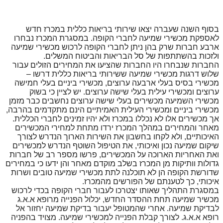
בסוף השנה שעברה יצאו שירותי בריאות כללית במכרז חדש
לאספקת מכשירי שמיעה לחברי הקופה. במסגרת המכרז נבחרו
ארבע חברות שרק בהן ניתן לחברי הקופה לרכוש מכשירי שמיעה
ולזכות בהשתתפות של סל הבריאות והביטוח המשלים.
החברות שנבחרו היו החברות שהציעו את המחירים הזולים עבור
שלוש דרגות מכשירי שמיעה ששירותי בריאות כללית דרשו –
מכשירי בסיס בעלי ארבעה ערוצים, מכשירי ביניים בעלי חמישה
ערוצים ומכשירי עילית בעלי שישה ערוצים. יש לציין כי בשוק
מכשירי השמיעה מכשירים בעלי שישה ערוצים נחשבים כבר מזמן
מכשירי ביניים ומכשירי העילית האמיתיים הינם מתקדמים בהרבה,
אך מכשירים אלו לא נכללו במכרז ולא יהיו זמינים לחברי הכללית.
מאחר והמחירים במהלך המכרז ירדו מתחת למחירי המכשירים
האיכותיים, ולא לקחו בחשבון את השירות הארוך הנדרש לצורך
שיקום שמיעה נכון ואיכותי, את הטיפול השוטף הנדרש למכשירים
ואת האחריות הארוכה על המכשירים, פרשו מספר רב של חברות
גדולות וותיקות מן המכרז בשלב מוקדם מאחר והן ידעו כי במחירים
שדורשת הקופה הן לא תוכלנה לתת מכשירי שמיעה טובים ושרות
איכותי, כך לטענתם של הפורשים מהמכרז.
במסגרת התהליך שאותו יצטרכו לעבור חברי הקופה בכדי לרכוש
מכשיר שמיעה תחת ההסדר החדש, יכלול הפנייה מרופא א.א.ג
לבדיקת שמיעה. אחרי שהמטופל יעבור בדיקת שמיעה יחזור אל
רופא א.א.ג. לצורך קבלת הפנייה למכשירי שמיעה. מצויד בהפניה