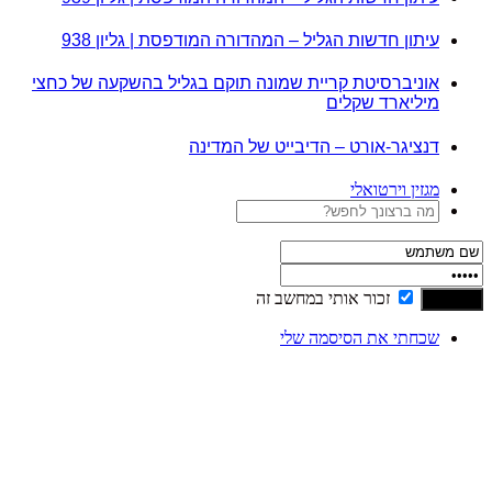
עיתון חדשות הגליל – המהדורה המודפסת | גליון 938
אוניברסיטת קריית שמונה תוקם בגליל בהשקעה של כחצי
מיליארד שקלים
דנציגר-אורט – הדיבייט של המדינה
מגזין וירטואלי
זכור אותי במחשב זה
שכחתי את הסיסמה שלי