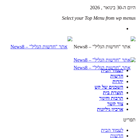
היום ה-30 בינואר , 2026
Select your Top Menu from wp menus
לעמוד הבית
חדשות
יהדות
השכנים של קש
תוצרת בית
תרבות וחינוך
צור קשר
ארכיון גיליונות
תפריט
לעמוד הבית
חדשות