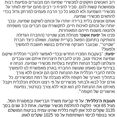
רוב האנשים הזקוקים למכשירי שמיעה הם מבוגרים ונסיעות רבות
וממושכות קשות להם. סביר להניח כי רבים מהם יעדיפו לוותר על
מכשירי השמיעה ולא לנסוע כל כך הרבה פעמים למרחק גדול בכדי
להתאים מכשירי שמיעה.
אותם אנשים בלית ברירה יוותרו על זכותם לשיקום שמיעה, ובכך
יוותרו על זכותם לאיכות חיים, לתקשורת עם חברים ובני משפחה
ולהנאה משנות חייהם המאוחרות.
פנינו אל
יפעת אשנר
מנהלת מכון שטיינר (החברה הגדולה
והוותיקה בתחום) הפועל בקריית שמונה, ושאלנו כיצד חברת
"שטיינר", שבעבר העניקה שירותים בנושא חושבת להמשיך
ולפעול?
יפעת:
"בעקבות המכרז החדש ובכדי לאפשר לחברי הכללית שיקום
שמיעה איכותי וטוב, פנינו לחברות היצרניות איתם אנו עובדים
והצלחנו לקבל הנחות חלקיות בעלויות מכשירי שמיעה. הנחה זו
בצירוף עם מאמץ שעושה החברה בארץ מאפשרת לנו להמשיך
ולתת לחברי הכללית את ההנחות להם הם זכאים ללא צורך
בתהליך הארוך של הקופה וללא מגבלה על רמת המכשירים. כל
אדם יוכל לבוא ולבחור מכשירים על פי רצונו ויכולתו הכלכלית ויקבל
מאיתנו את ההנחות להן הוא זכאי ללא צורך בטרטור, נסיעות
ואישורים של הקופה״.
תגובת ה'כללית':
על פי קביעת משרד הבריאות ובמסגרת הסל,
מגיל 65 זכאי הלקוח להחלפת מכשיר שמיעה, אחת ל-3 שנים בסך
3135 שקלים לכל אוזן לקוח כללית שהינו עמית בביטוח המושלם
זכאי בנוסף לכיסוי השתתפות על סך 1025 שקלים לאוזן.