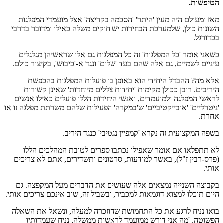
הטיפשות.
מאז ומעולם היה מעין 'היתר' 'הסכמה בקריצה' אצל מועמדי המפלגות
השונות כולן, שלמערכת הבחירות יש חוקים משלה כאילו ומדובר בדרבי
בכדורגל.
כשאני אומר 'כל המפלגות' זה כל המפלגות גם אלו שראשיהן מגלגלים
עיניים לשמיים, גם אלה שהם בעד 'שלום' ונגד א-'כיבוש', בקיצור כולם.
אלא מה? ההבדל היחידי הוא באופן בו פועלות המפלגות בהכפשת
היריבים. רובן ככולן מקימות 'יחידות צללים מיוחדות' שאינן קשורות
לראשי המפלגה ולמועמדים, ואנשי היחידות הללו פועלים כאילו אנשים
'ניטרליים' 'אובייקטיביים' ש'במקרה' הפעילות שלהם משרתת מפלגה זו או
אחרת.
בשפה המקצועית זה נקרא 'קמפיין נגטיבי' כנגד היריב.
לא תתפלאו אם אומר שאפילו נכתבו ספרים לטובת המהלכים הללו
(פרס-רבין ז"ל), באשר למודעות, סרטונים ותשדירים, אתם לא צריכים
אותי.
בקבוצה השנייה נמצאים אלה שעושים את הדברים מעל המקפצה. גם
היום תוכלו למצוא דוגמאות למכביר, ובשביל זה, שוב אינכם צריכים אותי.
בואו נניח לרגע את כל התחמושת שהוזכרה למעלה, ונשאל את השאלה
הפשוטה. 'מה אני דורש ממועמד לראשות ממשלה, נניח שעמדותיו