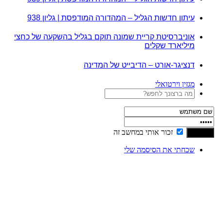
עיתון חדשות הגליל – המהדורה המודפסת | גליון 938
אוניברסיטת קריית שמונה תוקם בגליל בהשקעה של כחצי
מיליארד שקלים
דנציגר-אורט – הדיבייט של המדינה
מגזין וירטואלי
זכור אותי במחשב זה
שכחתי את הסיסמה שלי