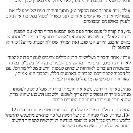
אומרים שנאומו בכנס היה מוצלח, לא ראיתי, ואני מאמין שכך היה.
אולם, מיד אחרי הנאום הפקיר גנץ, מתוך זחיחות דעת של מפעיליו את
עצמו למראיינות שרק ימים אחדים לפני עשו לו 'ספא' במקום ראיון נוקב
ולעניין באולפנים המבוימים.
גנץ, וזה קורה לו פעם אחר פעם מאז המפגש ההזוי ההוא עם המפגין
בכניסה לאולם, חושב שהוא נמצא ב'אפטר' בתפקידו כרמטכ"ל ומתנהל
כאיש החכם, היודע הכי טוב, ואת המילה שלו לא ישברו. מדוע?! כי הוא
הרמטכ"ל!
אדוני. אתה וחבריך בשלישיית הרמטכ"לים צריכים לעבור סדנה להכנה
לאזרחות. רבים, רבים מידי מהקצינים הבכירים בצה"ל, בשב"כ, במוסד
ובמשטרה העוברים לאזרחות שוכחים לעשות 'חישוב מסלול מחדש'. עם
כל הכבוד לתפקידכם הבכירים בארגונים הללו, והכבוד הוא אמיתי,
האזרחות והפוליטיקה מתנהלים אחרת לגמרי.
מנהיג בארגון היררכי, נושא את חוכמתו בדרגות שעל כתפיו, לעומתו
מנהיג באזרחות ובפוליטיקה צריך לשכנע, ולשכנע ולשכנע שהוא צודק,
שהוא חכם ועמדתו ודעתו הם הטובים ביותר.
התמונות והקולות המביכים של גנץ כלפי יונית וטלי מורנו בערוצים 12
ו-13, עוררו, אצלי לפחות, סוג של חמלה על כך שהאיש מתעקש להתנהל
כלובש מדי רמטכ"ל ולא כמועמד במדינה דמוקרטית לתפקיד החשוב
ביותר על הגלובוס, ראש ממשלת ישראל.