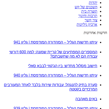
יהדות
השכנים של קש
תוצרת בית
תרבות וחינוך
צור קשר
ארכיון גיליונות
חדשות אחרונות
עיתון חדשות הגליל – המהדורה המודפסת | גליון 941
המספרים המפתיעים של קריית שמונה: למה 600 דורשי
עבודה הם לא מה שחשבתם?
חישוב מסלול מחדש: בין הג'קוזי לבבא סאלי
עיתון חדשות הגליל – המהדורה המודפסת | גליון 940
סערה בתיק להנגהל: עבודות שירות בלבד לאחד המעורבים
המרכזיים בקטטה
באים מאהבה
עיתון חדשות הגליל – המהדורה המודפסת | גליון 939