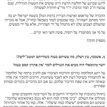
לרגע שברגע של חולשת הדעת היינו עושים את הטעות הגורלית, שגם
עכשיו ח"כ תמר זנדברג יו"ר מר"צ חותרת לעשות?
ההכרה של טראמפ וארצות הברית ברמת הגולן כשטח ישראלי יש בה
יותר מסתם 'הצהרה', כמו שמנסים לגמד בשמאל ובחו"ל, אבל אז נזכרתי
שהעולם הצבוע שלנו לא מתנהל על ידי הצהרות, אלא על ידי מעשים.
על מי אני מסתמך? על רוסיה, פוטין וחצי האי קרים…
מספיק חזק?!
נו, אשכנזי, גנץ ויעלון, מה עשיתם בעזה כשהייתם רמטכ"לים?!
יושר מינימאלי היה מביא את הגנרלים לומר 'אין פתרון קסם בעזה'
על רקע המלחמה בדרום והוויכוח הציבורי אם להגיב ברמה של 'מלחמה'
או להתמודד בשיקול דעת ולא לאבד עשתונות, חייבים להזכיר את אלה
שאתה יודע את שפת הדיבור שלהם, גם אם הם מדברים בקודים ובמתק
שפתיים.
נתחיל בתגובות של ה'חבר'ה' היושבים על הטריבונה וחושבים שהם
מנהלים את העולם. "ביבי פחדן! למה הוא לא נכנס באימאימא שלהם?"
ובשקט הם מוסיפים "שיעלה כמה שיעלה". אלה, כמו כל אוהדי הכדורגל
משחררים לחץ ופורקים כעסים ותסכולים אנושיים, וזה בסדר. כל עוד הם