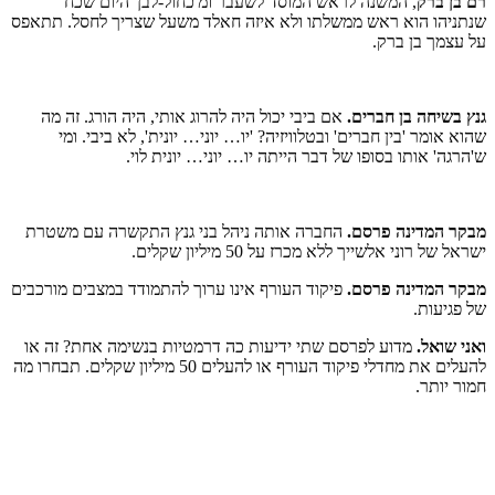
רם בן ברק
, המשנה לראש המוסד לשעבר ומ'כחול-לבן' היום שכח
שנתניהו הוא ראש ממשלתו ולא איזה חאלד משעל שצריך לחסל. תתאפס
על עצמך בן ברק.
גנץ בשיחה בן חברים.
אם ביבי יכול היה להרוג אותי, היה הורג. זה מה
שהוא אומר 'בין חברים' ובטלוויזיה? 'יו… יוני… יונית', לא ביבי. ומי
ש'הרגה' אותו בסופו של דבר הייתה יו… יוני… יונית לוי.
מבקר המדינה פרסם.
החברה אותה ניהל בני גנץ התקשרה עם משטרת
ישראל של רוני אלשייך ללא מכרז על 50 מיליון שקלים.
מבקר המדינה פרסם.
פיקוד העורף אינו ערוך להתמודד במצבים מורכבים
של פגיעות.
ואני שואל.
מדוע לפרסם שתי ידיעות כה דרמטיות בנשימה אחת? זה או
להעלים את מחדלי פיקוד העורף או להעלים 50 מיליון שקלים. תבחרו מה
חמור יותר.