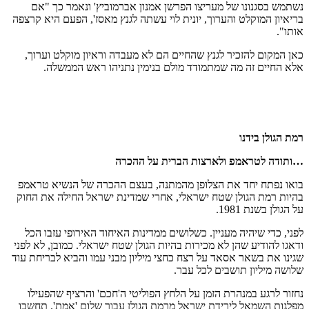
נשתמש בסגנונו של מעריצו הפרשן אמנון אברמוביץ' ונאמר כך "אם
בריאיון המוקלט והערוך, יונית לוי עשתה לגנץ מאסז', הפעם היא קרצפה
אותו".
כאן המקום להזכיר לגנץ שהחיים הם לא מעבדה וראיון מוקלט וערוך,
אלא החיים זה מה שמתמודד מולם בנימין נתניהו ראש הממשלה.
רמת הגולן בידנו
…ותודה לטראמפ ולארצות הברית על ההכרה
בואו נפתח יחד את הצלופן מהמתנה, בעצם ההכרה של הנשיא טראמפ
בהיות רמת הגולן שטח ישראלי, אחרי שמדינת ישראל החילה את החוק
על הגולן בשנת 1981.
לפני, כדי שיהיה מעניין. כשלושים ממדינות האיחוד האירופי עזבו הכל
ודאגו להודיע שהן לא מכירות בהיות הגולן שטח ישראלי. כמובן, לא לפני
שגינו את בשאר אסאד על רצח כחצי מיליון מבני עמו והביא לבריחת עוד
שלושה מיליון תושבים לכל עבר.
נחזור לרגע במנהרת הזמן על הלחץ הפוליטי ה'חכם' והרציף שהפעילו
מפלגות השמאל לירידת ישראל מרמת הגולן עבור שלום 'אמת'. תחשבו