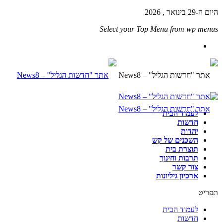
היום ה-29 בינואר , 2026
Select your Top Menu from wp menus
לעמוד הבית
חדשות
יהדות
השכנים של קש
תוצרת בית
תרבות וחינוך
צור קשר
ארכיון גיליונות
תפריט
לעמוד הבית
חדשות