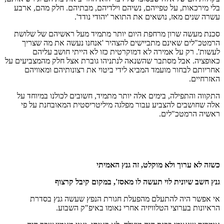
בלי מירכאות, על טפייהם, נשיהם וילדיהם, מבתיהם. חלק מהם, ארבע
עשרה שנים מאז, נושאים את התואר 'יהודי נודד'.
סכנת מעשה שרון מרחפת היום יותר מתמיד מעל ראשיהם של שלושת
הרמטכ"לים שאינם מתביישים להצהיר 'אנחנו נעשה את מה שצריך
לעשות'. רק על אמירה לא דמוקרטית כזו לא הייתי חושב עליהם
כאופציה. אבל מסתבר שהשנאה לנתניהו גוברת אצל חלק מהמצביעים על
אחריותם לבחור מועמד המביא לידי ביטוי את רצונותיהם ומאוויהם
האזרחיים.
התקווה והתפילה, בימים אלה יותר מתמיד, חשובים לכולנו במיוחד על
אלה שחושבים להצביע עבור מפלגה מיליטריסטית המאובחנת על פי
ראשיה הרמטכ"לים.
כשזה לא ערוך ולא מוקלט, זה גנץ האמיתי
גנץ חשב שיונית לוי תעשה לו מאסז', במקום קיבל קרצוף
אי אפשר היה להתעלם מהפעלת חגורת הנפץ שעשה גנץ בסדרת
הראיונות בערוצי הטלוויזיה אחרי נאומו באיפ"ק השבוע.