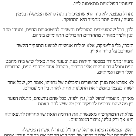
ודיעותיו הפוליטיות מתאימות לי?'.
נתחיל מעצמי. לא סוד הוא שתמיכתי נתונה לראש הממשלה בנימין
נתניהו, והיום יותר מתמיד היא התחזקה.
ולכן, ככל שהמועמדים המובילים נחשפים לסיטואציות החיים, נתניהו מחד
וגנץ ולפיד מאידך, מתחדדים ההבדלים התהומיים ביניהם.
תזכרו, בלי פוליטיקה, אלא יכולות אנושיות לביצוע התפקיד הקשה
והמורכב על כדור הארץ.
נתניהו מתמודד במספר חזיתות בעת ובעונה אחת כאילו שיש בידו מחבט
טניס ומכל עבר נזרקים אליו כדורים, בהבדל אחד מכדורי טניס, הכדורים
הללו חיים ואמיתיים.
לא אפרט את מגוון הכישורים והיכולות של נתניהו, אומר רק, שכל אחד
ישווה בעצמו בהמשך את התכונות אחת לאחת בין המועמדים.
מאידך, מועמדי 'כחול-לבן', גנץ ולפיד, ככל שהם נחשפים, מתגלה הפער
בין מה שהם צריכים לתפקיד ובין מה שיש להם באמת.
נפלאות הדמוקרטיה מאפשרת את הדרמה הזאת שהאחריות לתוצאותיה
היא אך ורק עלינו, ציבור המצביעים.
ראש הממשלה המנוח אריאל שרון ז"ל נבחר לראשות הממשלה
בקולותיהם של אלה שבסופו של דבר הוא החריב את בתיהם וגירש אותם,