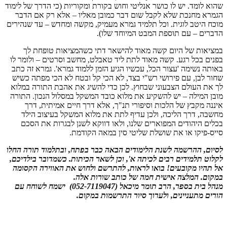
שהוא לומד. יש לו כושר אנליטי וחוש בקורת ומקוריות (כי הדרך של לימוד
הגמרא מחנכת שלא לקבל שום דבר כמובן מאליו – אלא רק אם הדבר
מוכח היטב לוגית. וכל תלמיד גמרא מעמיק, מקשה ומחדש – עד שנהירים
הדברים – עם תוספת המבט המיוחד שלו).
במציאות של היום קשה מאוד להישאר דתי כשהמציאות טופחת לך
בפנים בכל רגע. קשה מאוד לתת ליד טאבלט, מחשב וסרטים – ולומר לו
באותה נשימה 'עצור הכל, עכשיו הגיע הזמן ללמוד גמרא'. גמרא זה כתב
שחור לבן, עם פירושי רש"י בצד, לא הכי קל ובטח לא הכי מפתה כשיש
לך את העולם הצבעוני שבחוץ. לכן כדי להשיג את אהבת התורה במלוא
מובן המילה – יש להשקיע את מלוא כובד המשקל במסלול הנכון. התורה
איננה מקבץ של הלכות וסיפורי תנ"ך, אלא דרך חיים אמיתית, דרך
מחשבה, דרך הליכה, ולכן עדיף לתת את מלוא המשקל בעיצוב הילד
בכלים היהודים המפוארים שלנו, ולאו דווקא לשנן לבגרות את הסכם
סייס-פיקו או את שושלת שליטי סין במאה הקודמת.
לסיום, ההרשמה לשנת הלימודים הבאה כבר בפתח, ובתלמוד תורה החלו
לקלוט תלמידים רבים לכיתה א', וכן לשאר הכיתות. כשמדובר בילדיכם,
אל תהיו מקובעים! בואו לראות, להתרשם ולחוש את האווירה הקסומה
במקום. המלצה אישית חמה של כותב שורות אלה.
מנהל בית בספר, הרב תומר מיכאל (052-7119047) ישמח לשוחח עם
הורים מתעניינים, ולערוך סיור התרשמות במקום.