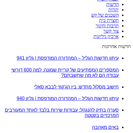
חדשות
יהדות
השכנים של קש
תוצרת בית
תרבות וחינוך
צור קשר
ארכיון גיליונות
חדשות אחרונות
עיתון חדשות הגליל – המהדורה המודפסת | גליון 941
המספרים המפתיעים של קריית שמונה: למה 600 דורשי
עבודה הם לא מה שחשבתם?
חישוב מסלול מחדש: בין הג'קוזי לבבא סאלי
עיתון חדשות הגליל – המהדורה המודפסת | גליון 940
סערה בתיק להנגהל: עבודות שירות בלבד לאחד המעורבים
המרכזיים בקטטה
באים מאהבה