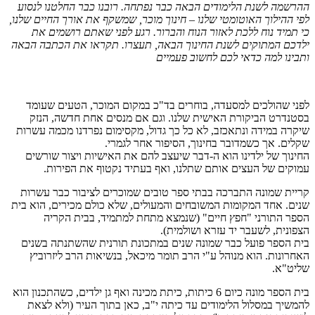
ההרשמה לשנת הלימודים הבאה כבר נפתחה. רובנו כבר החלטנו לנסוע
לפי ההילוך האוטומטי שלנו – חינוך מוכר, שמשקף את אורך החיים שלנו,
כי תמיד נוח ללכת לאזור הנוח והברור. רגע לפני שאתם רושמים את
ילדכם המתוקים לשנת החינוך הבאה, תעצרו. תקראו את הכתבה הבאה
ותבינו למה כדאי לכם לחשוב פעמיים
לפני שהולכים למסעדה, בוחרים בד"כ במקום המוכר, הטעים שעומד
בסטנדרט הביקורת האישית שלנו. וגם אם מנסים אחת חדשה, הנזק
שיקרה במידה ונתאכזב, לא כל כך גדול, מקסימום נפרדנו מכמה עשרות
שקלים. אך כשמדובר בחינוך, הסיפור אחר לגמרי.
החינוך של ילדינו הוא ה-דבר שיעצב להם את האישיות ויצור שורשים
עמוקים של העצים אותם שתלנו, ואף בעתיד נקטוף את הפירות.
קריית שמונה התברכה בבתי ספר טובים שמוכרים לציבור כבר עשרות
שנים. אחד המקומות המשובחים והמעולים, שלא כולם מכירים, הוא בית
הספר התורני "חפץ חיים" (שנמצא מתחת למתמיד, בבית הקריה
הצפונית, לשעבר יד עזרא ושולמית).
בית הספר פועל כבר שמונה שנים במתכונת תורנית שהשתנתה בשנים
האחרונות. הוא מנוהל ע"י הרב תומר מיכאל, בנשיאות הרב ליזרוביץ
שליט"א.
בית הספר מונה כיום 6 כיתות, כיתת מכינה ואף גן ילדים, כשהתכנון הוא
להמשיך במסלול הלימודים עד כיתה י"ב, כאן בתוך העיר (ולא לצאת