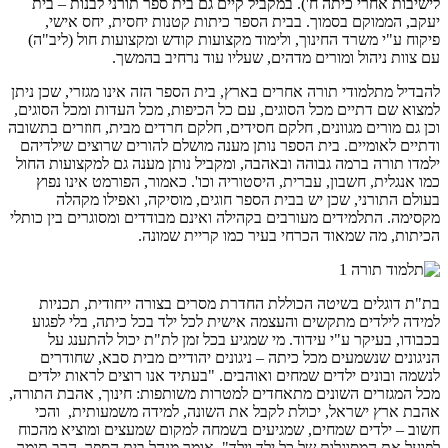
לישיבות אחרי כיתה ח'). במקביל קיים גם בית ספר תורני לבנות – בית
יעקב, הממוקם בסמוך. בבית הספר כיתות קטנות יחסית, יחס אישי,
פיקוח ע"י משרד החינוך, ולימוד מקצועות קודש ומקצועות חול (ליב"ה)
עם צוות ניהול ומורים מדהים, שעליו עוד נרחיב בהמשך.
להבדיל מתלמודי תורה אחרים בארץ, בית הספר הזה אינו מגזרי, שכן ניתן
למצוא שם דתיים מכל הסוגים, עם כל הכיפות, מכל העדות ומכל הסוגים,
וכן גם מורים מגוונים, חלקם חסידים, חלקם חרדים מבית, חוזרים בתשובה
ודתיים לאומיים. בית הספר נותן מענה מושלם להורים שרוצים שילדיהם
ילמדו תורה ברמה גבוהה ובאהבה, ומקביל נותן מענה גם למקצועות החול
כמו אנגלית, חשבון, עברית, היסטוריה וכו'. כאמור, הפורמט אינו נפוץ
בעולם התורני, שכן יש בבית הספר חוגים, מוסיקה, ואפילו מקהלה
מקסימה. התלמידים מעורבים בקהילה ואינם מבודדים ומסוגרים בין כותלי
הכיתות, מה שמאוד הכרחי בעיר כמו קריית שמונה.
בת"ת דוגלים בשיטה הכוללת החדרת מסרים בצורה ייחודית, תכניות
למידה לילדים מתקשים והעצמה אישית לכל ילד בכל כיתה, בלי לפגוע
בכבודו, בעיקר ע"י עידוד. מי שמגיע בכל זמן לת"ת יכול להתענג על
הניגונים שנשמעים מכל כיתה – ניגונים יהודיים מבית סבא, שחודרים
לנשמה ובונים ילדים שמחים ואוהבים. "בעתיד אנו רוצים לראות ילדים
מכל המגזרים השונים מתאחדים למטרות משותפות: חינוך, אהבת התורה,
אהבת ארץ ישראל, יכולת לקבל את השונה, למידה משמעותית, והכי
חשוב – ילדים שמחים, שמגיעים בשמחה למקום שמעצים ומוציא מהכוח
לפועל את המסוגלות של כל ילד וילד", אומר מנהל בית הספר, הרב תומר