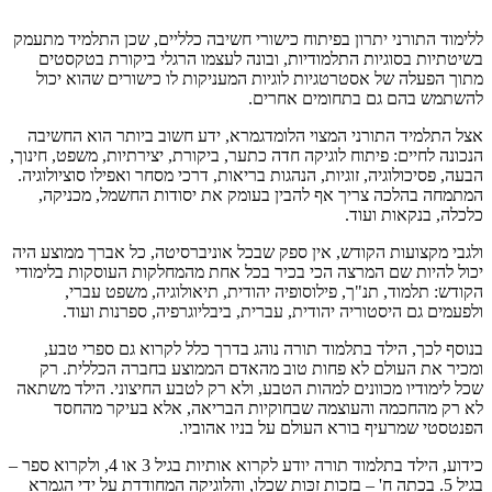
ללימוד התורני יתרון בפיתוח כישורי חשיבה כלליים, שכן התלמיד מתעמק
בשיטתיות בסוגיות התלמודיות, ובונה לעצמו הרגלי ביקורת בטקסטים
מתוך הפעלה של אסטרטגיות לוגיות המעניקות לו כישורים שהוא יכול
להשתמש בהם גם בתחומים אחרים.
אצל התלמיד התורני המצוי הלומדגמרא, ידע חשוב ביותר הוא החשיבה
הנכונה לחיים: פיתוח לוגיקה חדה כתער, ביקורת, יצירתיות, משפט, חינוך,
הבעה, פסיכולוגיה, זוגיות, הנהגות בריאות, דרכי מסחר ואפילו סוציולוגיה.
המתמחה בהלכה צריך אף להבין בעומק את יסודות החשמל, מכניקה,
כלכלה, בנקאות ועוד.
ולגבי מקצועות הקודש, אין ספק שבכל אוניברסיטה, כל אברך ממוצע היה
יכול להיות שם המרצה הכי בכיר בכל אחת מהמחלקות העוסקות בלימודי
הקודש: תלמוד, תנ"ך, פילוסופיה יהודית, תיאולוגיה, משפט עברי,
ולפעמים גם היסטוריה יהודית, עברית, ביבליוגרפיה, ספרנות ועוד.
בנוסף לכך, הילד בתלמוד תורה נוהג בדרך כלל לקרוא גם ספרי טבע,
ומכיר את העולם לא פחות טוב מהאדם הממוצע בחברה הכללית. רק
שכל לימודיו מכוונים למהות הטבע, ולא רק לטבע החיצוני. הילד משתאה
לא רק מהחכמה והעוצמה שבחוקיות הבריאה, אלא בעיקר מהחסד
הפנטסטי שמרעיף בורא העולם על בניו אהוביו.
כידוע, הילד בתלמוד תורה יודע לקרוא אותיות בגיל 3 או 4, ולקרוא ספר –
בגיל 5. בכתה ח' – בזכות זַכּות שכלו, והלוגיקה המחודדת על ידי הגמרא