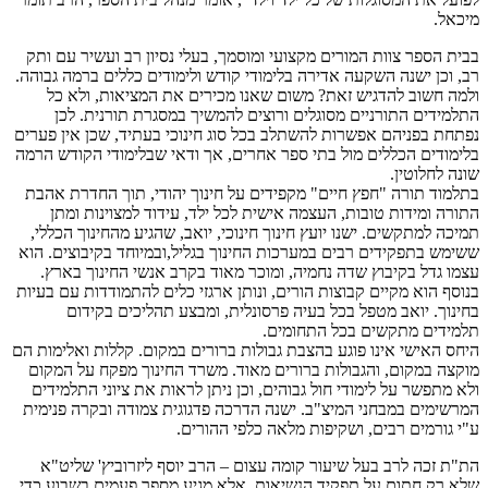
מיכאל.
בבית הספר צוות המורים מקצועי ומוסמך, בעלי נסיון רב ועשיר עם ותק
רב, וכן ישנה השקעה אדירה בלימודי קודש ולימודים כללים ברמה גבוהה.
ולמה חשוב להדגיש זאת? משום שאנו מכירים את המציאות, ולא כל
התלמידים התורניים מסוגלים ורוצים להמשיך במסגרת תורנית. לכן
נפתחת בפניהם אפשרות להשתלב בכל סוג חינוכי בעתיד, שכן אין פערים
בלימודים הכללים מול בתי ספר אחרים, אך ודאי שבלימודי הקודש הרמה
שונה לחלוטין.
בתלמוד תורה "חפץ חיים" מקפידים על חינוך יהודי, תוך החדרת אהבת
התורה ומידות טובות, העצמה אישית לכל ילד, עידוד למצוינות ומתן
תמיכה למתקשים. ישנו יועץ חינוך חינוכי, יואב, שהגיע מהחינוך הכללי,
ששימש בתפקידים רבים במערכות החינוך בגליל,ובמיוחד בקיבוצים. הוא
עצמו גדל בקיבוץ שדה נחמיה, ומוכר מאוד בקרב אנשי החינוך בארץ.
בנוסף הוא מקיים קבוצות הורים, ונותן ארגזי כלים להתמודדות עם בעיות
בחינוך. יואב מטפל בכל בעיה פרסונלית, ומבצע תהליכים בקידום
תלמידים מתקשים בכל התחומים.
היחס האישי אינו פוגע בהצבת גבולות ברורים במקום. קללות ואלימות הם
מוקצה במקום, והגבולות ברורים מאוד. משרד החינוך מפקח על המקום
ולא מתפשר על לימודי חול גבוהים, וכן ניתן לראות את ציוני התלמידים
המרשימים במבחני המיצ"ב. ישנה הדרכה פדגוגית צמודה ובקרה פנימית
ע"י גורמים רבים, ושקיפות מלאה כלפי ההורים.
הת"ת זכה לרב בעל שיעור קומה עצום – הרב יוסף ליזרוביץ' שליט"א
שלא רק חתום על תפקיד הנשיאות, אלא מגיע מספר פעמים בשבוע כדי