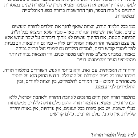
לפקח, להדריך ולנווט את הספינה ומביא ניסיון של עשרות שנים במוסדות
תורניים אל בית הספר, תוך התחשבות ברורה בסוג האוכלוסייה
ובמשפחות.
כמו בכל תלמוד תורה, הצוות שואף לחנך את הילדים לתורה ומעשים
טובים. אבל את השיטות הנהוגות כאן – סביר שלא תמצאו בכל ת"ת.
הכיתות קטנות, את החינוך עושים לא מתוך דיבורים על שכר ועונש אלא
על עצם המעשה וההרגשות המתלווים אליו – כמו גם התוצאות הטבעיות.
לצד לימודי קודש רבים, לומדים הילדים גם לימודי חול ברמה גבוהה.
כאמור, במבחני מיצ"ב שהיו לפני מספר שנים, היו תוצאות גבוהות יותר
מהממוצע העיר ומהממוצע בעיר.
הייחודיות האמיתית, עם זאת, היא ביחסי האנוש השוררים בתלמוד תורה.
במוסד שבו כל כיפה מקובלת על ההנהלה, הדגש החזק הוא על יחסים
משפחתיים וחמים – בין המורים לתלמידים, בין הצוות להורים, ובין
התלמידים לבין עצמם.
בתלמוד תורה חפץ חיים מחנכים לאהבת התורה ולאהבת ישראל, ללא
הבדלי זרמים ומוצא. התלמוד תורה הוקם מלכתחילה לילדים ממשפחות
בעלי תשובה. יש כאן כיפות בכל הגוונים, אין עדתיות, אין גאוות יחידה
שלילית, אין סוג ב'. כולם אהובים, כולם קדושים.
למה בכלל תלמוד תורה?