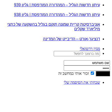
עיתון חדשות הגליל – המהדורה המודפסת | גליון 939
עיתון חדשות הגליל – המהדורה המודפסת | גליון 938
אוניברסיטת קריית שמונה תוקם בגליל בהשקעה של כחצי
מיליארד שקלים
דנציגר-אורט – הדיבייט של המדינה
מגזין וירטואלי
זכור אותי במחשב זה
שכחתי את הסיסמה שלי