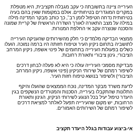
העירייה ציינה בתשובתה כי עקב מגבלה תקציבית, היא מטפלת
במקרים המוגדרים בטיחותיים. אולם במקומות שאין בהם בעיה
בטיחותית נדחה הטיפול לזמן רב", כך כותב מבקר המדינה מילה
במילה על מצב התאורה לאורך השדרה הראשית של קריית שמונה
והסכנה שנוצרה עקב אי החלפת המנורות.
ממצאי הבדיקה מלמדים כי חלק מהשירותים שהעניקה העירייה
לתושביה בתחום ניקיון העיר וטיפוח חזותה היו ברמה נמוכה. הועלו
כשלים בפעולות העירייה בתחומים של פינוי אשפה, ניקיון המרחב
הציבורי, גינון ציבורי ותאורת רחובות.
מבדיקת מסמכי העירייה עולה כי היא לא פעלה לבחון דרכים
לשיפור רמתם של שירותי הניקיון (פינוי אשפה, ניקיון המרחב
הציבורי) ולשיפור בנושא טיפוח חזות העיר.
לדעת משרד מבקר המדינה, נוכח הממצאים שהועלו והיקף
התלונות שהתקבלו בעירייה, הסכנות והמטרדים הנשקפים בגין
היעדר טיפול יעיל בכל הנוגע לשירותי הניקיון, הגינון ותאורת
הרחובות, יש מקום שהעירייה תפעל לאלתר למציאת דרכים
לשיפור רמתם של השירותים האמורים.
אי-ביצוע עבודות בגלל היעדר תקציב