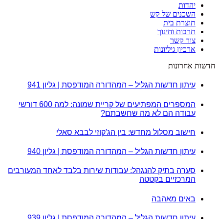
יהדות
השכנים של קש
תוצרת בית
תרבות וחינוך
צור קשר
ארכיון גיליונות
חדשות אחרונות
עיתון חדשות הגליל – המהדורה המודפסת | גליון 941
המספרים המפתיעים של קריית שמונה: למה 600 דורשי
עבודה הם לא מה שחשבתם?
חישוב מסלול מחדש: בין הג'קוזי לבבא סאלי
עיתון חדשות הגליל – המהדורה המודפסת | גליון 940
סערה בתיק להנגהל: עבודות שירות בלבד לאחד המעורבים
המרכזיים בקטטה
באים מאהבה
עיתון חדשות הגליל – המהדורה המודפסת | גליון 939