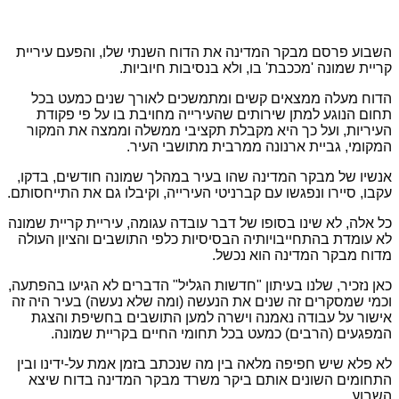
השבוע פרסם מבקר המדינה את הדוח השנתי שלו, והפעם עיריית
קריית שמונה 'מככבת' בו, ולא בנסיבות חיוביות.
הדוח מעלה ממצאים קשים ומתמשכים לאורך שנים כמעט בכל
תחום הנוגע למתן שירותים שהעירייה מחויבת בו על פי פקודת
העיריות, ועל כך היא מקבלת תקציבי ממשלה וממצה את המקור
המקומי, גביית ארנונה ממרבית מתושבי העיר.
אנשיו של מבקר המדינה שהו בעיר במהלך שמונה חודשים, בדקו,
עקבו, סיירו ונפגשו עם קברניטי העירייה, וקיבלו גם את התייחסותם.
כל אלה, לא שינו בסופו של דבר עובדה עגומה, עיריית קריית שמונה
לא עומדת בהתחייבויותיה הבסיסיות כלפי התושבים והציון העולה
מדוח מבקר המדינה הוא נכשל.
כאן נזכיר, שלנו בעיתון "חדשות הגליל" הדברים לא הגיעו בהפתעה,
וכמי שמסקרים זה שנים את הנעשה (ומה שלא נעשה) בעיר היה זה
אישור על עבודה נאמנה וישרה למען התושבים בחשיפת והצגת
המפגעים (הרבים) כמעט בכל תחומי החיים בקריית שמונה.
לא פלא שיש חפיפה מלאה בין מה שנכתב בזמן אמת על-ידינו ובין
התחומים השונים אותם ביקר משרד מבקר המדינה בדוח שיצא
השבוע.