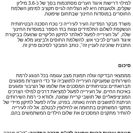
למילוי דרישות איגוד הערים מסתכמות בסך של כ-3.6 מיליון
שקלים, ולטענתה היא לא הצליחה לגייס תקציב למימון השלמת
החוסרים במוסדות החינוך שבתחום שיפוטה.
משרד מבקר המדינה העיר לעירייה כי נוכח הסכנה הבטיחותית
הנשקפת לשלום התלמידים וצוות בתי הספר במוסדות החינוך
שלה, "על העירייה לפעול לאלתר לתיקון הליקויים שהועלו בביקורת
איגוד הערים לכיבוי אש, להשלמת החוסים ולביצוע מלא של
התכנית שהכינה לעניין זה", כותב המבקר לסיכום פרק זה.
סיכום
מממצאי הבדיקה עולה תמונת מצב עגומה בכל הנוגע לרמת
השירותים שמעניקה העירייה לתושביה עד כדי היווצרות מפגעים
תברואתיים ובטיחותיים המסכנים את שלומו של הציבור ופוגעים
באיכות החיים. על העירייה לפעול למציאת דרכים למילוי הצרכים
המוניציפאליים של תושבי קריית שמונה, ולוודא כי רמת השירותים
הניתנת לתושבים תהיה נאותה. בפרט, עליה לפעול לתיקון מיידי של
מתקני המשחקים בתחומה או לחילופין לבטלם. אל לה לעירייה
להותיר מתקנים המסכנים את שלום הילדים המשתמשים בהם.