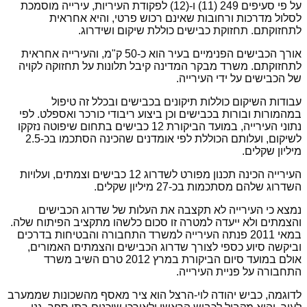
על פי סעיפים 249 (11) ו-(12) לפקודת העיריות, עירייה מוסמכת
לסלול מדרכות ורחובות שאינם רכוש פרטי, והיא אחראית
לתחזוקתם. תחזוקת כבישים כוללת שיקום ושידרוג.
אורך הכבישים הפנימיים בעיר הוא כ-50 ק"מ, והעירייה אחראית
לתחזוקתם. משרד מבקר המדינה קיבל תלונות על תחזוקה לקויה
של הכבישים על ידי העירייה.
עבודות השיקום כוללות תיקונים בכבישים ובכלל זה טיפול
במהמורות ובורות בכבישים וכן ביצוע ריבודי כורכר ואספלט. לפי
נתוני העירייה, במועד הביקורת 12 כבישים בתחום שיפוטה נזקקו
לשיקום, ועלותם הכוללת לפי אומדנים שהכינה הסתכמו בכ-2.5
מיליון שקלים.
העירייה הכינה תכנון מפורט לשדרוג 12 כבישים וצמתים, ועלויות
השדרוג שלהם מסתכמות בכ-27 מיליון שקלים.
נמצא כי העירייה לא תקצבה את העלות של שדרוג הכבישים
והצמתים ולא ייעדה למטרה זו סכום כלשהו מתקציב הפיתוח שלה.
במאי 2011 פנתה העירייה למשרד התחבורה והבטיחות בדרכים
וביקשה סיוע כספי לצורך שדרוג הכבישים והצמתים האמורים,
אולם במועד סיום הביקורת במרץ 2012 טרם השיב משרד
התחבורה על פניית העירייה.
לדוגמה, כביש יהודה לוי-הרצל הוא ציר מאסף מהשכונות שממערב