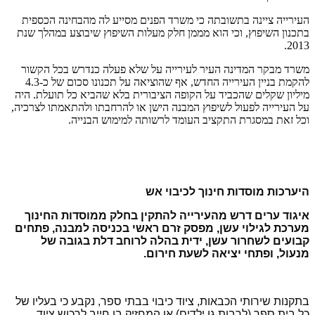
העירייה ציינה בתשובתה כי משרד הפנים מסייע לה מהבחינה הכספית
בתכנון השיפוץ, וכי הוא מממן חלק מעלות השיפוץ שיבוצע במהלך שנת
2013.
משרד מבקר המדינה העיר לעירייה על שלא פעלה כנדרש בכל הקשור
להקמת בניין העירייה החדש, אף שהוציאה על תכנונו סכום של כ-4.3
מיליון שקלים שהכביד על הקופה הציבורית בלא שהביא כל תועלת. היה
על העירייה לפעול לשיפוץ המבנה הישן או להרחבתו ולהתאמתו לצרכיה,
וכל זאת במסגרת התקציב העומד לרשותה למימוש הבנייה.
היערכות מוסדות חינוך לכיבוי אש
איגוד ערים דרש מהעירייה להתקין בחלק ממוסדות החינוך
מערכת לגילוי עשן, מפסק זרם ראשי בכניסה למבנה, פתחים
קבועים לשחרור עשן, ידית בהלה לרוחב דלת בגובה של
מנעול, ופתחי יציאה לשעת חירום.
בתקנות שירותי הכבאות, ציוד כיבוי בבתי ספר, נקבע כי בעליו של
כל בית ספר (לרבות גן ילדים) או המחזיק בו חייב לרכוש ציוד