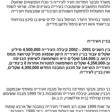
משרד מבקר המדינה העיר לעירייה כי נוכח הממצאים שהועלו
ותלונות התושבים שהצטברו בעירייה בעניינים אלה, שראוי לשפר
את הפעולות לתחזוקת השטחים הציבוריים שמבצעת העירייה.
חמור במיוחד היעדר הטיפול בגני ילדים שיש בו סיכון בטיחותי
ובריאותי והוא דורש טיפול ותיקון מיד
י
ים.
בניין העירייה
בין השנים 2001 – 2002 קיבלה העירייה 4,500,000 מיליון
שקלים עבור בניין העירייה הישן שנפגע מטיל קטיושה ממס
רכוש. ב-144,000 שקלים היא השתמשה לשיפוץ הכניסה
וב-4,356,000 שקלים השתמשה למטרות אחרות 0 בינתיים,
העירייה הוציאה על תכנון המבנה החדש 4,300,000 שקלים,
ואין בניין לעירייה.
כך כותב מבקר המדינה בדוח על מבנה העירייה ומוסיף שבמקום
הבניין שנפגע, קיבלה העירייה מהסוכנות ביולי 1999 מבנה ששימש
מרכז קהילתי (בית אדלשטיין. ה.ב.א)
עד שנת 1999 שוכנו רוב משרדי העירייה במבנה של ארבע קומות
במרכז המסחרי בעיר שבבעלות העירייה. ביוני 1999, בעקבות