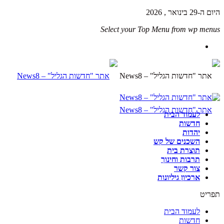
היום ה-29 בינואר , 2026
Select your Top Menu from wp menus
לעמוד הבית
חדשות
יהדות
השכנים של קש
תוצרת בית
תרבות וחינוך
צור קשר
ארכיון גיליונות
תפריט
לעמוד הבית
חדשות