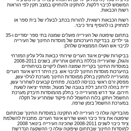
המשמש לכיבוי דלקות, להתקינו ולהחזיקו במצב תקין לפי הוראות
רשות הכבאות.
רשות הכבאות רשאית, להורות בכתב לבעליו של בית ספר או
למחזיק בו להוסיף ציוד כיבוי.
בתחום שיפוטה של העירייה פועלים שמונה בתי ספר יסודיים ו-35
גני ילדים. בבדיקת היערכותם של מוסדות החינוך של העירייה
לכיבוי אש הועלו הממצאים שלהלן:
בביקורות שקיים איגוד הערים שירותי כבאות גליל עליון המזרחי
והגולן, שהעירייה נכללת בתחום אחריותו, בשנים 2008-2011
במוסדות החינוך בקריית שמונה הועלו ליקויים בטיחותיים
בהיערכות מוסדות החינוך לכיבוי אש. בין היתר דרש איגוד הערים
מהעירייה להתקין בחלק ממוסדות החינוך מערכת לגילוי עשן,
מפסק זרם ראשי בכניסה למבנה, פתחים קבועים לשחרור עשן,
ידית בהלה לרוחב דלת בגובה של מנעול, ופתחי יציאה לשעת
חירום. עוד דרש מהעירייה כי בחלק מהמוסדות תיבדק מערכת
החשמל ויותקן בלוח החשמל לוח פיקוד שמתריע על תקלה
במערכת החשמל בזמן שרפה.
מהבדיקה עולה כי העירייה לא התקינה במוסדות החינוך שבתחום
שיפוטה את ציוד כיבוי האש שדרש איגוד הערים. מתכנית להשלמת
ציוד כיבוי לשנים 2008-2011 שהכינה העירייה בינואר 2008
למוסדות החינוך שבתחום שיפוטה עולה כי ההשקעה הנדרשת