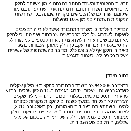
הרשות המקומית ומשרד התחבורה נתנו מימון משותף לחלק
מהפרויקטים. משרד התחבורה מתנה את השתתפותו במימון
שיקומם ושדרוגם של הכבישים בקריית שמונה בכך שהרשות
המקומית תשתתף במימון 10% מהעלות.
הבדיקה העלתה כי משרד התחבורה אישר לעירייה תקציבים
לשיקום ולשדרוג של חלק מהכבישים שבתחום שיפוטה, וכי לחלק
מאותם כבישים העירייה לא הקצתה מקורות כספיים למימון חלקה
היחסי בעלות העבודות ועקב כך חלק מאותן העבודות בוצעו
באיחור וחלקן אף לא בוצעו כלל. מדובר בהשתתפות של עשירית
מעלות כל פרויקט, כאמור. דוגמאות:
רחוב הירדן
בדצמבר 2008 אישר משרד התחבורה להקצות 9 מיליון שקלים
לשדרג כביש זה, שעלות שדרוגו נאמדה ב-10 מיליון שקלים, בתנאי
שהעירייה תסכים לשאת בעלות הסכום הנותר – מיליון שקלים.
העירייה לא הצליחה במשך כשנתיים להקצות מקורות כספיים
למימון השתתפותה בעבודות האמורות, ורק באוקטובר 2010,
לאחר שתאגיד המים והביוב "התנור", שהעירייה מחזיקה בחלק
ממניותיו, הסכים לממן את חלקה של העירייה בסכום של מיליון
שקלים, הוחל בביצוע העבודות.