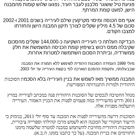
פגיעת טיל ששוגר מלבנון לעבר העיר, נפגעו שלוש קומות מהמבנה
הישן, למעט קומת המרתף.
אגף מס הכנסה ומיסוי מקרקעין שילם לעירייה בשנים 2001 ו-2002
סכום של 4.5 מיליון שקלים לצורך תיקון המבנה הישן והחזרתו
למצבו הקודם.
הבדיקה העלתה כי העירייה השקיעה כ-144,000 שקלים מהסכום
שקיבלה ממס רכוש בשיפוץ קומת הכניסה המשמשת את חלק
ממשרדיה, וביתרת הסכום השתמשה למטרות אחרות.
מיולי 1999 העמידה הסוכנות היהודית לשימוש ללא תמורה את המבנה
שבבעלותה, ותקופת ההסכם הוארכה לפי בקשת העירייה עד יולי 2003.
המבנה ממשיך מאז לשמש את בניין העירייה בלא הסכמ
ת הסוכנות
היהודית ולמרות התנגדותה המפורשת.
מנהל החטיבה לנכסים של הסוכנות היהודית פנה במכתב לעירייה במרץ
2011 ודרש מהעירייה כמה פעמים לפנות את הבניין האמור. העירייה
התעלמה מפניות אלה.
הסוכנות דרשה מהעירייה לפנות את המבנה עד סוף יולי 2011, בנימוק כי
הייעוד המקורי של המבנה הוא לשמש מרכז קהילתי וספרייה ציבורית,
והסוכנות היהודית מחויבת להשתמש במבנה למטרה שלשמה מימנו
התורמים את בניית המבנה. (על כך כתבנו בזמנו. ה.ב.א).