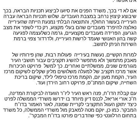
אינו אפשרי.
אם לא די בכך, משרד הפנים את סיועו לביצוע תכניות הבראה, בכך
שיבוצע קיצוץ נרחב במצבת העובדים. שלוש תכניות הבראה עברה
העירייה בעשור החולף, והתוצאה הבלתי נמנעת הייתה שהעירייה
נאלצה להיפרד מעובדים שהם בעלי מקצוע, רק כדי לשפר את מצב
הגרעון. הפרידה מעובדים מקצועיים, גרמה כשלעצמה לפגיעה
קשה בהון האנושי שעמד לרשות העירייה, ולדרדור צפוי ברמת
השירות הניתן לתושב.
למרות הקשיים, נעשות בעירייה פעולות רבות, שהן פירותיו של
מאבק מתמשך ולא מתפשר להשיג תקציבים עבור תושבי העיר
מגורמים שונים, ממשלתיים ואחרים. כך למשל פרויקט הכיכרות
אשר מרכז תקציב של למעלה משלושים מליון שקלים לשיקום מרכז
העיר, הקמת מעון יום, הקמת מרכז טיפולי לילד, שיקום בריכת
השחייה, שיקום המתנ"ס, פרויקט רחוב הירדן ועוד.
עם קבלת הדו"ח, פנה ראש העיר ליו"ר הוועדה לביקורת המדינה,
ח"כ אורי אריאל, לכנס דיון מיוחד בו ידרשו משרדי הממשלה לפרט
כיצד יתוקן העוול התקציבי לקריית שמונה, לאור האמור בדו"ח
המבקר. כמו כן, יוקם מטה למאבק מול משרדי הממשלה, כל משרד
בתחום הרלוונטי כפי שהדברים פורטו בדו"ח המבקר".