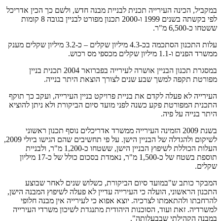
במקביל, הכינה העירייה תכנית לבניית מבנה חדש, ולשם כך הכין אדריכל
לפי בקשתה בשנים 1999 ו-2000 תכנון מפורט לבניין בגובה 8 קומות
ששטחו כ-6,500 מ"ר.
עלות התכנון הסתכמה בכ-4.3 מיליון שקלים – כ-3.2 מיליון שקלים מענק
ממשרד הפנים ו-1.1 מיליון שקלים מכספי מס רכוש.
במסגרת תכנון הבניין אושרה לעירייה בפברואר 2004 תכנית בניין
מפורטת תקפה למשך שבע שנים לצורך הוצאת היתר בנייה.
העירייה לא פעלה לקדם את בניית פרויקט בניין העירייה, ועקב כך תוקף
התכנית המפורטת פקע כשנה לפני מועד סיום הביקורת ולא ניתן להוציא
היתר בנייה על פיה.
בשנת 2009 הזמינה העירייה ממשרד אדריכלים נוסף תכנון ראשוני
לשיקום ולהגדלה של הבניין הישן. על פי תחשיבים שהם הגישו ביולי 2009,
העלות הכוללת לשיפוץ הבניין הישן, ששטחו כ-1,200 מ"ר, ולבניית
תוספת בשטח של כ-1,500 מ"ר, נאמדת בסכום כולל של כ-17 מיליון
שקלים.
המבקר כותב ש"במועד סיום הביקורת, כשלוש שנים לאחר שבוצע
התכנון הראשוני, הועלה כי העירייה עדיין לא פעלה לשיפוץ המבנה הישן,
להרחבתו ולהתאמתו לצרכיה. יוצא אפוא כי לעירייה אין מבנה חלופי
למשרדיה. זאת ועוד, הסוכנות היהודית מתנגדת לשיכון משרדי העירייה
במבנה הקהילתי שבבעלותה".