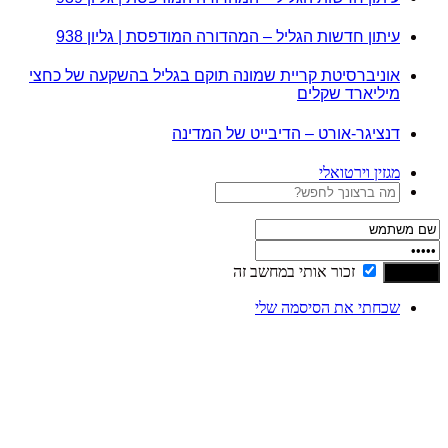
עיתון חדשות הגליל – המהדורה המודפסת | גליון 938
אוניברסיטת קריית שמונה תוקם בגליל בהשקעה של כחצי
מיליארד שקלים
דנציגר-אורט – הדיבייט של המדינה
מגזין וירטואלי
זכור אותי במחשב זה
שכחתי את הסיסמה שלי