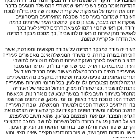
תגובת עיריית קריית שמונה לדו"ח מבקר המדינה:
"דו"ח מבקר
המדינה אומר במפורש כי 'ראוי שמשרדי הממשלה הנוגעים בדבר
ייתנו את הדעת על המצוקות של קריית שמונה שהוצגו בדו"ח לנוכח
העובדה שמדובר בעיר ספר שסבלה מהאירועים הביטחוניים
שפקדו אותה בעבר, שבגינן סופקו לתושבי העיר שירותים ברמה
ירודה, וכן ראוי שהם יירתמו למציאת דרכים לסייע לעיר ובכך
לאפשר מתן שירותים ראויים לתושביה', כך מסכם מבקר המדינה
את הדו"ח על קריית שמונה.
העירייה מודה למבקר המדינה על עבודה מקצועית ומפורטת, אשר
הוכיחה בצורה ברורה, כי משרדי הממשלה אינם מאפשרים לעירייה
תקציב מתאים לצורך הענקת שירותים הולמים וטובים לתושבי
העיר, כמו במרכז הארץ. כפי שנחשף בדו"ח, הגרעון המצטבר
שהעירייה מצויה בו כבר למעלה מעשור שנים מכביד מאוד על
תזרים המזומנים. פגיעה עקבית ושיטתית בתקציבים הממשלתיים
גרמה לנזקים מצטברים גלויים לעין, בכל תחומי השירות שהעירייה
נותנת לתושביה. כפי שהדו"ח מציין, הניהול הכספי של העירייה
מתנהל בשיתוף חשב מלווה במשך שבע שנים אחרונות, ולמעשה
משרד הפנים נוכח בעיר באופן יום יומי. מכאן, שהנתונים שנחשפו
בדו"ח ידועים למשרד הפנים ולמשרדי הממשלה. גזברות העירייה,
החשב המלווה ומשרד הפנים הקפידו על כך שהעירייה תצמצם את
הגרעון הנצבר. עם זאת, הצמצום בגרעון, שהוא חשוב כשלעצמו,
בא על חשבון פגיעה ברורה ב'סל השירות' לתושב. במצב התקציבי
הקיים, שיפור השירות לתושב, בתחומי התשתיות, הניקיון, הגינון,
רישוי מוסדות חינוך ועוד, שיפור כזה דורש תקציב שאינו מצוי, והוא