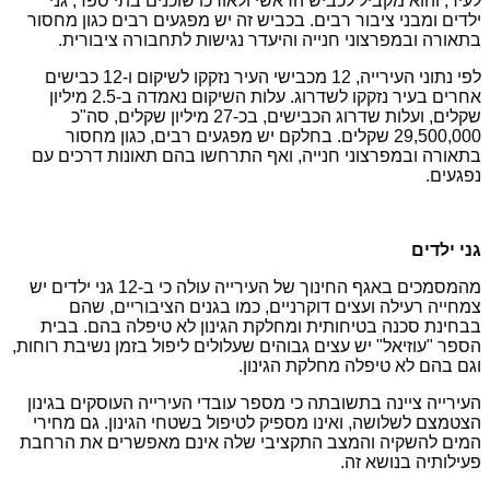
לעיר, והוא מקביל לכביש הראשי ולאורכו שוכנים בתי ספר, גני
ילדים ומבני ציבור רבים. בכביש זה יש מפגעים רבים כגון מחסור
בתאורה ובמפרצוני חנייה והיעדר נגישות לתחבורה ציבורית.
לפי נתוני העירייה, 12 מכבישי העיר נזקקו לשיקום ו-12 כבישים
אחרים בעיר נזקקו לשדרוג. עלות השיקום נאמדה ב-2.5 מיליון
שקלים, ועלות שדרוג הכבישים, בכ-27 מיליון שקלים, סה"כ
29,500,000 שקלים. בחלקם יש מפגעים רבים, כגון מחסור
בתאורה ובמפרצוני חנייה, ואף התרחשו בהם תאונות דרכים עם
נפגעים.
גני ילדים
מהמסמכים באגף החינוך של העירייה עולה כי ב-12 גני ילדים יש
צמחייה רעילה ועצים דוקרניים, כמו בגנים הציבוריים, שהם
בבחינת סכנה בטיחותית ומחלקת הגינון לא טיפלה בהם. בבית
הספר "עוזיאל" יש עצים גבוהים שעלולים ליפול בזמן נשיבת רוחות,
וגם בהם לא טיפלה מחלקת הגינון.
העירייה ציינה בתשובתה כי מספר עובדי העירייה העוסקים בגינון
הצטמצם לשלושה, ואינו מספיק לטיפול בשטחי הגינון. גם מחירי
המים להשקיה והמצב התקציבי שלה אינם מאפשרים את הרחבת
פעילותיה בנושא זה.