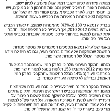
מטולה ומזרחה לכיוון יישובי רמת הגולן ומערבה לכיוון יישובי
מועצות האזוריות הגליל העליון ומבואות החרמון הוא כ-3 ק"מ, ויש
בו תנועה רבה. לאורך הכביש מוצבים עמודי תאורה שעליהם
מותקנות 300 מנורות המאירות את הכביש בשעות החשכה.
בבדיקה נמצא כי 130 (כ-43%) מהמנורות שמוצבות לאורך הכביש
נשרפו בשנים 2010-2012, אך העירייה לא החליפה אותן והדבר
עלול לגרום למפגע בטיחותי שיסכן מכוניות העוברות בכביש והולכי
רגל שחוצים אותו.
באגף שפ"ע לא נמצאו מסמכים המלמדים על מספר מנורות
החשמל שמותקנות על עמודים ברחבי העיר, וגם לא היה לה מידע
על מספרן הכולל של המנורות השרופות.
מנתוני המוקד העירוני עולה כי בפרק הזמן שמנובמבר 2011 עד
סוף מרץ 2012 התקבלו 153 תלונות בנוגע למנורות שרופות
במרחבי העיר (כ-14% מכלל התלונות שהתקבלו בפרק הזמן
האמור), ובחלקן לא טיפלה העירייה כמתחייב.
משרד מבקר המדינה העיר לעירייה כי נוכח העובדה שכמחצית
מהמנורות המותקנות בכביש הראשי אינן תקינות וחלקים גדולים
ממנו חשוכים בלילה, עלולה להישקף סכנה לשלום הציבור. על
העירייה לדאוג לתקינות מערכת התאורה, ועל אגף שפ"ע למפות
את כל עמודי התאורה בעיר, לאתר את המנורות השרופות וכן לקיים
מדי פעם ביקורת כדי לוודא שמנורות החשמל תקינות.