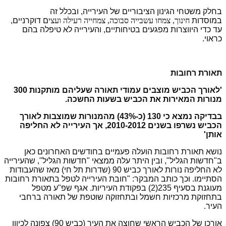
בחלק משטחי הגינון הציבוריים של העירייה, ובכלל זה
ב
מוסדות
חינוך, צמחו עשבייה סבוכה, צמחייה רעילה ועצי
ם דוקרניים,
עד כדי היווצרות מפגעים בטיחותיים, והעירייה לא טיפלה בהם
כראוי.
תאורת רחובות
'לאורך הכביש מוצבים עמודי תאורה שעליהם מותקנות 300
מנורות המאירות את הכביש בשעות החשכה.
בבדיקה נמצא כי 130 (כ-43%) מהמנורות שמוצבות לאורך
הכביש נשרפו בשנים 2010-2012, אך העירייה לא החליפה
אותן'
נושא תאורת רחובות הועלה פעמיים בחודשים האחרונים כאן
ב"חדשות הגליל", ובין היתר עלה ממצאי "חדשות הגליל", שהעירייה
לא החליפה נורות לאורך כביש 90 (שדרות תל חי) מאז שהעבודות
הסתיימו. וכך כותב המבקר: "חובת העירייה לטפל בתאורת רחובות
מעוגנת בסעיף 235(2) בפקודת העיריות. אגף שפ"ע מטפל
בתחזוקת מרכזיות חשמל ובתחזוקה שוטפת של תאורה ברחבי
העיר.
אורכו של הכביש הראשי שחוצה את העיר (כביש 90) צפונה לכיוון