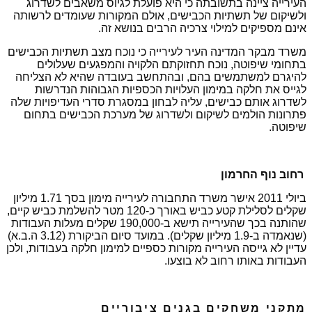
העירייה ציינה בתשובתה כי היא פועלת לגיוס משאבים לשדרוג
ולשיקום של תשתיות הכבישים, אולם המקורות שעומדים לרשותה
אינם מספיקים למילוי צרכיה הרבים בנושא זה.
משרד מבקר המדינה העיר לעירייה כי נוכח מצב תשתיות הכבישים
בתחומי שיפוטה, נוכח תחזוקתם הלקויה והמפגעים שעלולים
להיגרם למשתמשים בהם, ובהתחשב בעובדה שהיא לא הצליחה
לגייס את חלקה במימון העלויות הכספיות הגבוהות הנדרשות
לשדרוג אותם כבישים, עליה לבחון במסגרת סדרי העדיפויות שלה
פתרונות הולמים לשיקום ולשדרוג של מערכת הכבישים בתחום
שיפוטה.
רחוב נוף החרמון
ביולי 2011 אישר משרד התחבורה לעירייה מימון בסך 1.71 מיליון
שקלים לסלילת קטע כביש באורך כ-120 מטר להשלמת כביש קיים,
שהותנה בכך שהעירייה תישא ב-190,000 שקלים מעלות העבודות
(שנאמדה ב-1.9 מיליון שקלים). במועד סיום הביקורת (3.12 ה.ב.א)
עדיין לא גייסה העירייה מקורות כספיים למימון חלקה בעבודות, ולכן
העבודות באותו רחוב לא בוצעו.
מתקני משחקים בגנים ציבוריים