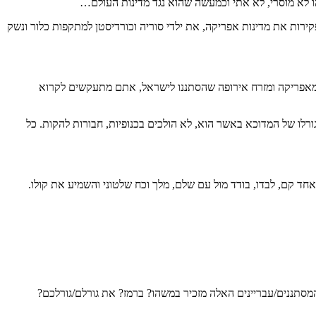
ו לא מוסרי, לא אתי וכמעשה שהוא נגד מדינות העולם…
ירות את מדינות אפריקה, את ילדי סוריה וכורדיסטן למתקפות כלור ונשק
ם מאפריקה ומזרח אירופה שהסתננו לישראל, אתם מתעקשים לקרוא
רלו של המדוכא באשר הוא, לא הולכים בכנופיות, חבורות להקות. כל
אחד קם, לבדו, בודד מול עם שלם, מלך וכח שלטוני והשמיע את קולו.
סתננים/עבריינים האלה מזכיר במשהו? ברמז? את גורלם/גורלכם?