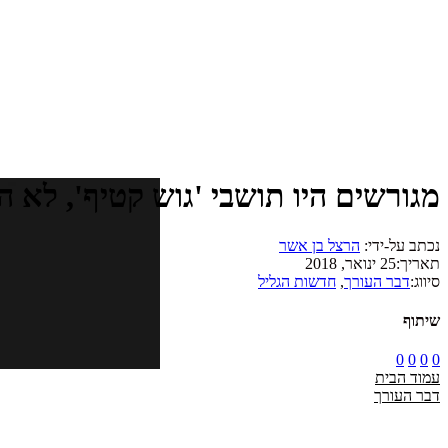
מגורשים היו תושבי 'גוש קטיף', לא 
נכתב על-ידי:
הרצל בן אשר
תאריך:
25 ינואר, 2018
סיווג:
דבר העורך
,
חדשות הגליל
שיתוף
0
0
0
0
עמוד הבית
דבר העורך