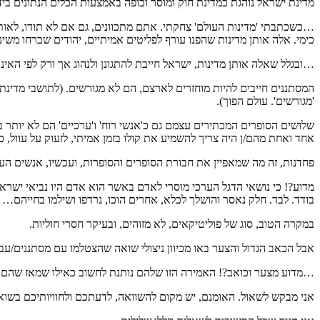
מדינת ישראל נוהגת כמדינת חוק ומוסר וכופה באמצעות הכלים הנתונים בי
…כשכתבתי 'מדינות העולם' צחקתי. אתם מתכוונים, גם אם לא תודו, לאותן 
כימי. אלה אותן מדינות שהפנו עורף לפליטים אמיתיים, יהודים שברחו משיני
…ובגלל שאלה אותן מדינות, ישראל חייבת להתגונן ולנהוג אך ורק לפי האינ
המסתננים חייבים להיות מוחזרים לארצם, הם לא מגורשים. (לתושבי מדי
'מגורשים'. עולם הפוך).
שלושים הסופרים המכתירים עצמם גם כ'אנשי רוח' ו'ערכיים' הם לא יותר 
אחד ואחת מהם/ן היה צריך להשמיע את קולו בזמן אמיתי, לזעוק על עוול, כ
פחדנות, זה מה שמאפיין את חבורת הסופרים והסופרות, ועכשיו, אנשים העובד
מדוע?! כי נושאי הדגל הערכי מוסרי לאדם באשר הוא אדם היו נביאי ישראל 
בודד. לבד. חלק נאסר והושלך לכלא, אחרים הוכו, נרדפו ושילמו בחייהם…
במקרה הטוב, סוג של פוליטיקאים, לא מזוהים, ובעיקר חסרי חוליות.
אבל הכאב הגדול והצער באו מכיוון ניצולי שואה שהצטלמו עם מסתננים/ע
…מדוע מצער וכואב?! האמירה הזו שלהם נותנת לחשוב כאילו שמאז שהם ניצל
אני מבקש לשאול. האומנם, יש מקום להשוואה, לדעתכם ולחוויותיכם בשוא