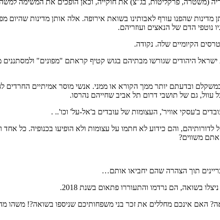
דיה (משטרה, פרקליטות, בג"צ) את חוקייה, וכאן הופכים את המשימה למשה
מדינות שהפנו עורף לאבותינו בשואת אירופה. אלה אותן מדינות שהיום מפק
ו נוטפי הדם של הנאצים ועוזריהם.
טרסים הקיומיים שלה. נקודה.
נת ישראל היהודים שגורשו מבתיהם בגוש קטיף קראתם "מפונים" ולמסתנני
במשקלם ובדעתם יותר ממך הקורא או ממני. אנשי מוסר אמיתיים החרדים לגו
ל עוול, גם של תושבי דרום תל אביב שחייהם נהרסו.
ים ב'עסקי אוויר', העצומות של עובדים ב'אל-על' וכו'.. .
לדורותיהם, והם כידוע לא חתמו על עצומות ולא הופיעו בכנופיה. כל אחד ו
 אתם משווים?
בריינים תוך הצהרה שהם יחביאו אותם…
ו בשואה, הם נרדמו והתעוררו פתאום בשנת 2018.
ה? האם אינכם מחללים את זכר בני משפחותיכם שניספו בשואה?! משהו מהמ