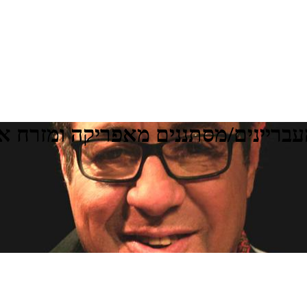
העבריינים/מסתננים מאפריקה ומזרח א