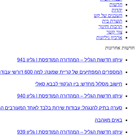
חדשות
יהדות
השכנים של קש
תוצרת בית
תרבות וחינוך
צור קשר
ארכיון גיליונות
חדשות אחרונות
עיתון חדשות הגליל – המהדורה המודפסת | גליון 941
המספרים המפתיעים של קריית שמונה: למה 600 דורשי עבודה הם לא מה שחשבתם?
חישוב מסלול מחדש: בין הג'קוזי לבבא סאלי
עיתון חדשות הגליל – המהדורה המודפסת | גליון 940
סערה בתיק להנגהל: עבודות שירות בלבד לאחד המעורבים ה
באים מאהבה
עיתון חדשות הגליל – המהדורה המודפסת | גליון 939