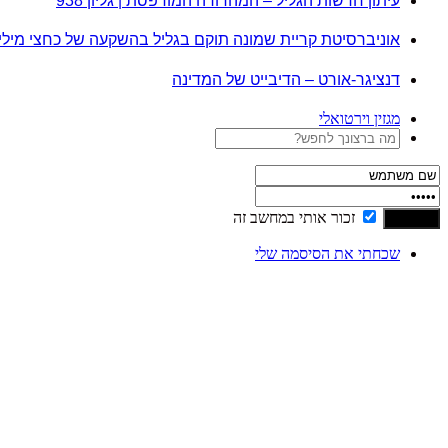
עיתון חדשות הגליל – המהדורה המודפסת | גליון 938
אוניברסיטת קריית שמונה תוקם בגליל בהשקעה של כחצי מיל
דנציגר-אורט – הדיבייט של המדינה
מגזין וירטואלי
זכור אותי במחשב זה
שכחתי את הסיסמה שלי