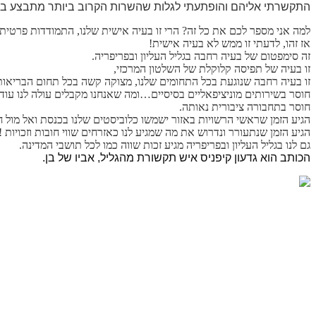
התקשרתי אליהם והופתעתי לגלות שהשרות הקרוב ביותר מתבצע בכ
למה אני מספר לכם את כל זה
?
הרי
זו בעיה אישית שלנו, התמודדות פרטית, 
אז זהו, לדעתי זו ממש לא בעיה אישית
!
זה סימפטום של בעיה רחבה בגליל העליון ובפריפריה
.
זו בעיה של תפיסה קלוקלת של השלטון המרכזי
,
זו בעיה רחבה שנוגעת בכל התחומים שלנו
,
מצוקה קשה בכל תחום הבריאות,
חוסר בשירותים מוניציפאליים בסיסיים…ומה שאנחנו מקבלים עולה לנו עוד
חוסר בתחבורה ציבורית נאותה
.
הגיע הזמן שראשי הרשויות באזור ישמשו כלוביסטים שלנו בכנסת ואל מול
הגיע הזמן שנתעורר ונדרוש את מה שמגיע לנו כאזרחים שווי חובות וזכויות
!
גם לנו בגליל העליון ובפריפריה מגיע זכות שווה כמו לכל תושבי המדינה
.
הכותב הוא גדעון קיפניס איש תקשורת מהגליל, אביו של בן.