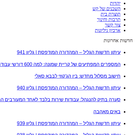
יהדות
השכנים של קש
תוצרת בית
תרבות וחינוך
צור קשר
ארכיון גיליונות
חדשות אחרונות
עיתון חדשות הגליל – המהדורה המודפסת | גליון 941
המספרים המפתיעים של קריית שמונה: למה 600 דורשי עבודה הם לא מה שחשבתם?
חישוב מסלול מחדש: בין הג'קוזי לבבא סאלי
עיתון חדשות הגליל – המהדורה המודפסת | גליון 940
סערה בתיק להנגהל: עבודות שירות בלבד לאחד המעורבים ה
באים מאהבה
עיתון חדשות הגליל – המהדורה המודפסת | גליון 939