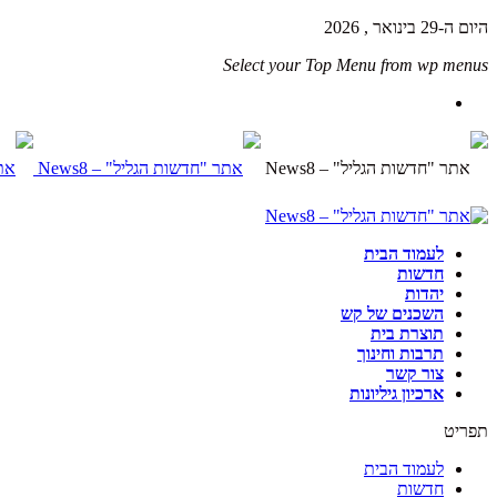
היום ה-29 בינואר , 2026
Select your Top Menu from wp menus
לעמוד הבית
חדשות
יהדות
השכנים של קש
תוצרת בית
תרבות וחינוך
צור קשר
ארכיון גיליונות
תפריט
לעמוד הבית
חדשות