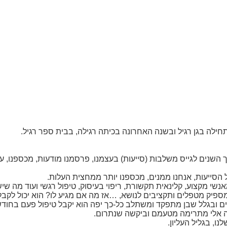
חילה בגן רגיל ובשנה האחרונה בכיתה רגילה, בבית ספר רגיל
.
ורך השנים לגייס משלבות (סייעות) בעצמנו, פרסמנו מודעות, מכספנו
הסייעות, אנחנו ממנים, מכספנו יותר ממחצית העלות
.
נשי מקצוע, קלינאית תקשורת, ריפוי בעיסוק, טיפול רגשי ועוד מה ש
 מספיק מטפלים ותקציבים לנושא, …אז מה אם מגיע לו? הוא יכול לקבל
 ובגלל שבן מתפקד ומשתלב כל-כך יפה הוא יקבל טיפול פעם בחודש,
ה אלי מתרימה מטעמם וביקשה שנתרום
.
ו, בגליל העליון
.