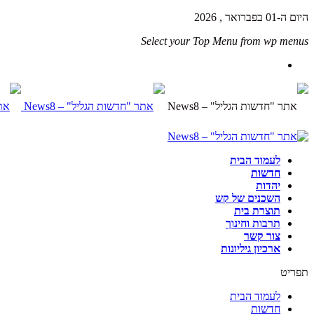
היום ה-01 בפברואר , 2026
Select your Top Menu from wp menus
לעמוד הבית
חדשות
יהדות
השכנים של קש
תוצרת בית
תרבות וחינוך
צור קשר
ארכיון גיליונות
תפריט
לעמוד הבית
חדשות