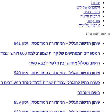
יהדות
השכנים של קש
תוצרת בית
תרבות וחינוך
צור קשר
ארכיון גיליונות
חדשות אחרונות
עיתון חדשות הגליל – המהדורה המודפסת | גליון 941
המספרים המפתיעים של קריית שמונה: למה 600 דורשי עבודה הם לא מה שחשבתם?
חישוב מסלול מחדש: בין הג'קוזי לבבא סאלי
עיתון חדשות הגליל – המהדורה המודפסת | גליון 940
סערה בתיק להנגהל: עבודות שירות בלבד לאחד המעורבים ה
באים מאהבה
עיתון חדשות הגליל – המהדורה המודפסת | גליון 939