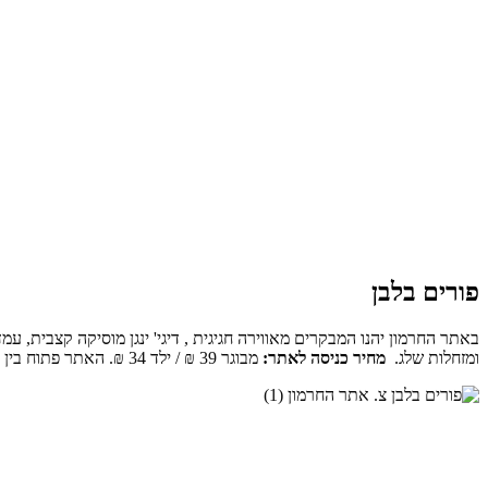
פורים בלבן
באתר החרמון יהנו המבקרים מאווירה חגיגית , דיגי' ינגן מוסיקה קצבית,
ומזחלות שלג.
מחיר כניסה לאתר:
מבוגר 39 ₪ / ילד 34 ₪. האתר פתוח בין השעות 8:00 בבוקר ועד 16:00 (כניסה עד השעה 15:00). לפרטים 1-599-550-560