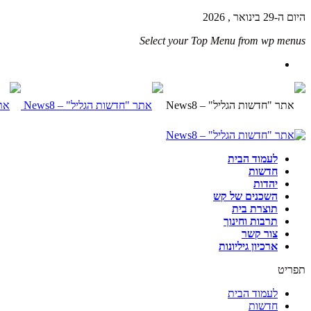
היום ה-29 בינואר , 2026
Select your Top Menu from wp menus
לעמוד הבית
חדשות
יהדות
השכנים של קש
תוצרת בית
תרבות וחינוך
צור קשר
ארכיון גיליונות
תפריט
לעמוד הבית
חדשות