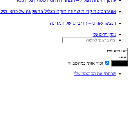
עיתון חדשות הגליל – המהדורה המודפסת | גליון 938
אוניברסיטת קריית שמונה תוקם בגליל בהשקעה של כחצי מיל
דנציגר-אורט – הדיבייט של המדינה
מגזין וירטואלי
זכור אותי במחשב זה
שכחתי את הסיסמה שלי