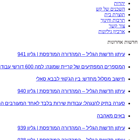
יהדות
השכנים של קש
תוצרת בית
תרבות וחינוך
צור קשר
ארכיון גיליונות
חדשות אחרונות
עיתון חדשות הגליל – המהדורה המודפסת | גליון 941
המספרים המפתיעים של קריית שמונה: למה 600 דורשי עבודה הם לא מה שחשבתם?
חישוב מסלול מחדש: בין הג'קוזי לבבא סאלי
עיתון חדשות הגליל – המהדורה המודפסת | גליון 940
סערה בתיק להנגהל: עבודות שירות בלבד לאחד המעורבים ה
באים מאהבה
עיתון חדשות הגליל – המהדורה המודפסת | גליון 939