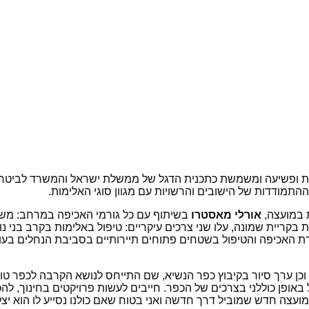
נות ופשיעה ומשמשת כתכנית הדגל של ממשלת ישראל והמשרד לביטחו
תמודדות של הישובים והרשויות עם מגוון סוגי האלימות.
ת במועצה,
אורלי מאסטרו
בשיתוף עם כל גורמי האכיפה במרחב: משט
 בקריית שמונה, עלו שני צרכים עיקריים: טיפול באלימות בקרב בני נ
רת האכיפה והטיפול בשטחים פתוחים תיירותיים בסביבת הנחלים בעונ
כן ערך סיור בקיבוץ כפר הנשיא, שם התייחס לנושא הקרבה לכפר טו
ופן כוללני בצרכים של הכפר. חייבים לעשות פרויקטים בחינוך, להכנ
צה חדש שמוביל דרך חדשה ואני בטוח שאם כולנו נסייע לו הוא יצליח