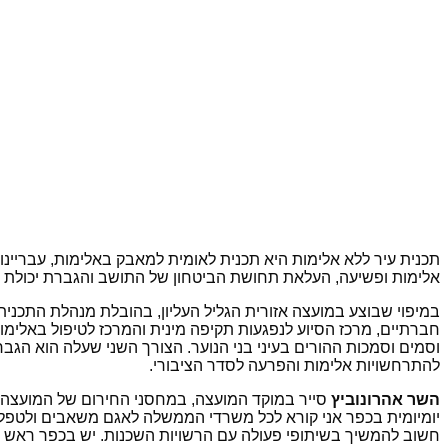
תכנית עיר ללא אלימות היא תכנית לאומית למאבק באלימות, עבריי
אלימות ופשיעה, העלאת תחושת הביטחון של התושב והגברת יכולת הה
במיפוי שבוצע במועצה אזורית הגליל העליון, בהובלת מנהלת התכני
חברתיים, מרכז הסיוע לנפגעות תקיפה מינית והמרכז לטיפול באלימות
וסמים וסמכות ההורים בעיני בני הנוער. הצורך השני שעלה הוא הגב
להתרחשויות אלימות והפרעה לסדר הציבורי.
השר אהרונוביץ
סייר במוקד המועצה, במחסני החירום של המועצה ו
יומיומית בכפר אני קורא לכל משרדי הממשלה לאגם משאבים ולטפל בא
חשוב להמשיך בשיתופי פעולה עם הרשויות השכנות. יש בכפר ראש מוע