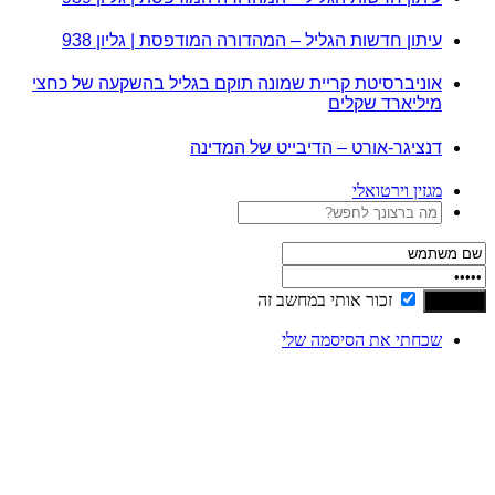
עיתון חדשות הגליל – המהדורה המודפסת | גליון 938
אוניברסיטת קריית שמונה תוקם בגליל בהשקעה של כחצי
מיליארד שקלים
דנציגר-אורט – הדיבייט של המדינה
מגזין וירטואלי
זכור אותי במחשב זה
שכחתי את הסיסמה שלי