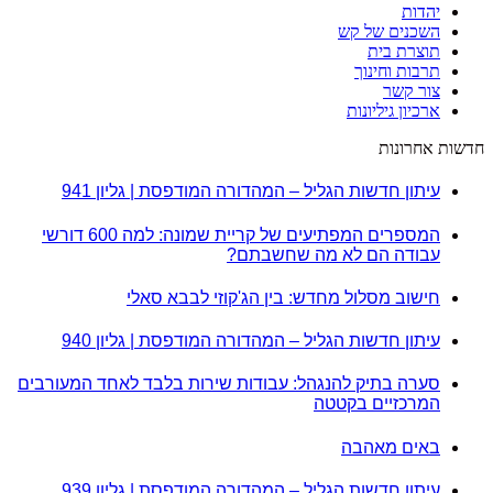
יהדות
השכנים של קש
תוצרת בית
תרבות וחינוך
צור קשר
ארכיון גיליונות
חדשות אחרונות
עיתון חדשות הגליל – המהדורה המודפסת | גליון 941
המספרים המפתיעים של קריית שמונה: למה 600 דורשי
עבודה הם לא מה שחשבתם?
חישוב מסלול מחדש: בין הג'קוזי לבבא סאלי
עיתון חדשות הגליל – המהדורה המודפסת | גליון 940
סערה בתיק להנגהל: עבודות שירות בלבד לאחד המעורבים
המרכזיים בקטטה
באים מאהבה
עיתון חדשות הגליל – המהדורה המודפסת | גליון 939