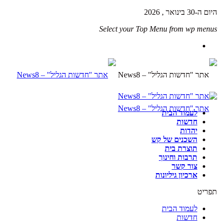
היום ה-30 בינואר , 2026
Select your Top Menu from wp menus
לעמוד הבית
חדשות
יהדות
השכנים של קש
תוצרת בית
תרבות וחינוך
צור קשר
ארכיון גיליונות
תפריט
לעמוד הבית
חדשות