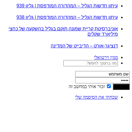
עיתון חדשות הגליל – המהדורה המודפסת | גליון 939
עיתון חדשות הגליל – המהדורה המודפסת | גליון 938
אוניברסיטת קריית שמונה תוקם בגליל בהשקעה של כחצי
מיליארד שקלים
דנציגר-אורט – הדיבייט של המדינה
מגזין וירטואלי
זכור אותי במחשב זה
שכחתי את הסיסמה שלי