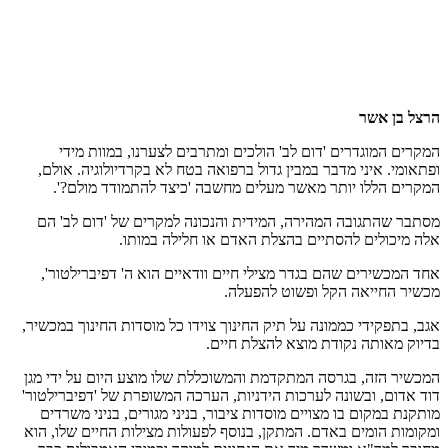
הרצל בן אשר
המקרים המוגדרים 'דום לב' הולכים ומתרבים לצערנו, במוות מידי
ופתאומי. איני מדבר במבין גדול ברפואה בטח לא בקרדיולוגיה. אולם,
המקרים הללו יותר מאשר מעלים מחשבה 'כיצד להתמודד מולם?'.
מסתבר שהתגובה המהירה, המידית והנכונה למקרים של 'דום לב' הם
אלה מיכולים להסתיים בהצלת האדם או חלילה במותו.
אחד המכשירים שהם בגדר מצילי חיים וודאיים הוא ה' דפיברילטור',
מכשיר החייאה הקל ופשוט להפעלה.
אגב, בתפקידי כממונה על תיק החינוך צוידו כל מוסדות החינוך במכשיר,
בדיוק מאותה נקודת מוצא להצלת חיים.
המכשיר הזה, בגרסה המתקדמת והמשוכללת שלו מוצע היום על ידי מגן
דוד אדום, ובשונה לערכות הידניות, הערכה המשופרת של 'דפיברילטור'
מותקנת במקום בו מצויים מוסדות ציבור, בניני מגורים, בניני משרדים
ומקומות הומים באדם. המתקן, בנוסף לפעולות מצילות החיים שלו, הוא