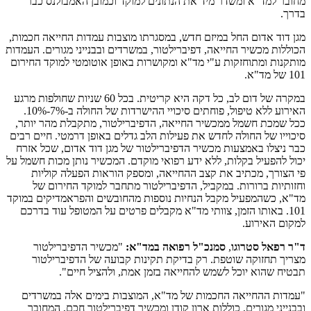
מחובר למד"א ומשדר מיד את הנתונים למוקד וכמובן האמבולנס כבר
בדרך.
מגן דוד אדום החל במיזם חדש, במסגרתו מוצבות עמדות החייאה חכמות,
הכוללות מכשיר החייאה, דפיברילטור, במשרדים ובבנייני מגורים. העמדות
מותקנות ומתוחזקות ע"י מד"א ומקושרות באופן אוטומטי למוקד החירום
101 של מד"א.
במקרה של דום לב, כל דקה היא קריטית. בכל 60 שניות שחולפות מרגע
האירוע ללא טיפול, פוחתים סיכויי ההישרדות של החולה ב-7%-10%.
ככל שמכת חשמל ממכשיר החייאה, הדפיברילטור, מתקבלת מהר יותר,
סיכוייו של החולה לחדש את פעילות הלב גדלים באופן דרמטי. חיים רבים
כבר ניצלו באמצעות מכשיר הדפיברילטור של מגן דוד אדום, שכל אזרח
יכול להפעיל בקלות, ללא ידע רפואי מוקדם. המכשיר נותן מכות חשמל על
פי הצורך, מכתיב את קצב ההחייאה, ומספק הוראות הפעלה קוליות
וחזותיות ברורות. במקביל, הדפיברילטור מתחבר למוקד החירום של
מד"א, כשהמפעיל מקבל הנחיות נוספות מהחובשים והפראמדיקים במוקד
101. באותו הזמן, צוותי מד"א מקבלים פרטים על המטופל עוד בדרכם
למקום האירוע.
ד"ר רפאל סטרוגו
,
סמנכ"ל רפואה במד"א:
"מכשיר הדפיברילטור
מצריך תחזוקה שוטפת. רק בדיקת תקינות קבועה של הדפיברילטור
תבטיח שהוא יוכל לשמש להחייאה בזמן אמת, ולהציל חיים".
"עמדות ההחייאה החכמות של מד"א, המוצבות בימים אלה במשרדים
ובבנייני מגורים, כוללות ארון קודן ומכשיר דפיברילטור חכם, המחובר