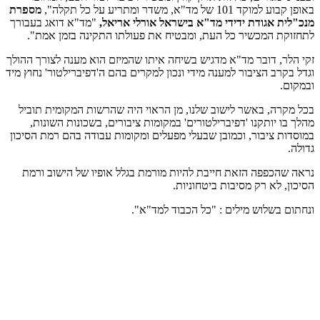
באופן קבוע למוקד 101 של מד"א, משדר ומתריע על כל תקלה",
מספרת
מנכ"לית אגודת ידידי מד"א בישראל אורלי אריאל,
"מד"א דואג בעבורך
לתחזוקת המכשיר כל העת, ומבטיח את פעולתו התקינה בזמן אמת".
זקי הלר, דובר מד"א מדגיש בשיחה איתו שהמיזם הוא מענה לצורך ההולך
וגדל בקרב הציבור למענה מידי ונכון למקרים בהם ה'דפיברילטור' נחוץ מיד
ובמקום.
בכל מקרה, באשר לישוב שלנו, מן הראוי היה שהרשות המקומית תוביל
מהלך בו יותקנו 'דפיברילטורים' במקומות ציבורים, בשכונות השונות,
במוסדות ציבור, וכמובן שבעלי מפעלים ומקומות עבודה בהם רמת הסיכון
גדולה.
נראה שהכפפה הזאת חייבת להיות מורמת בגלל אופיו של הישוב ורמת
הסיכון, לא רק מסיבות ביטחוניות.
ונחתום בשלוש מילים : "כל הכבוד למד"א".