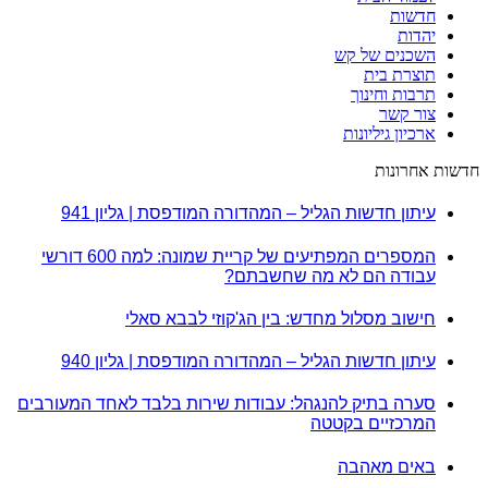
חדשות
יהדות
השכנים של קש
תוצרת בית
תרבות וחינוך
צור קשר
ארכיון גיליונות
חדשות אחרונות
עיתון חדשות הגליל – המהדורה המודפסת | גליון 941
המספרים המפתיעים של קריית שמונה: למה 600 דורשי
עבודה הם לא מה שחשבתם?
חישוב מסלול מחדש: בין הג'קוזי לבבא סאלי
עיתון חדשות הגליל – המהדורה המודפסת | גליון 940
סערה בתיק להנגהל: עבודות שירות בלבד לאחד המעורבים
המרכזיים בקטטה
באים מאהבה