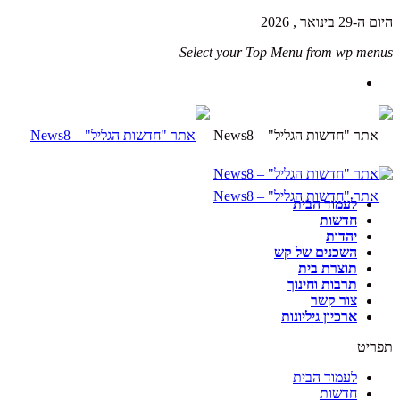
היום ה-29 בינואר , 2026
Select your Top Menu from wp menus
לעמוד הבית
חדשות
יהדות
השכנים של קש
תוצרת בית
תרבות וחינוך
צור קשר
ארכיון גיליונות
תפריט
לעמוד הבית
חדשות