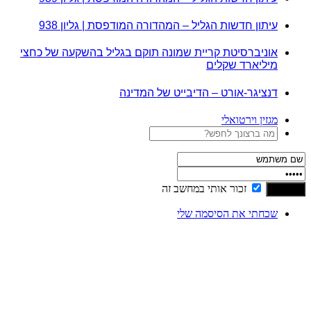
עיתון חדשות הגליל – המהדורה המודפסת | גליון 938
אוניברסיטת קריית שמונה תוקם בגליל בהשקעה של כחצי
מיליארד שקלים
דנציגר-אורט – הדיבייט של המדינה
מגזין וירטואלי
זכור אותי במחשב זה
שכחתי את הסיסמה שלי