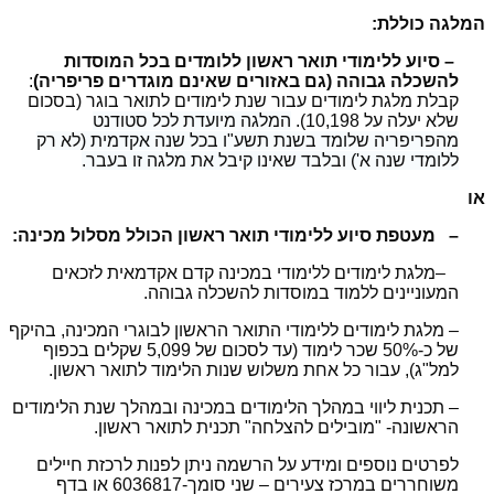
המלגה כוללת:
– סיוע ללימודי תואר ראשון ללומדים בכל המוסדות
להשכלה גבוהה (גם באזורים שאינם מוגדרים פריפריה)
:
קבלת מלגת לימודים עבור שנת לימודים לתואר בוגר (בסכום
שלא יעלה על 10,198).
המלגה מיועדת לכל סטודנט
מהפריפריה שלומד בשנת תשע"ו בכל שנה אקדמית (לא רק
ללומדי שנה א') ובלבד שאינו קיבל את מלגה זו בעבר.
או
– מעטפת סיוע ללימודי תואר ראשון הכולל מסלול מכינה:
–
מלגת לימודים ללימודי במכינה קדם אקדמאית לזכאים
המעוניינים ללמוד במוסדות להשכלה גבוהה.
–
מלגת לימודים ללימודי התואר הראשון לבוגרי המכינה, בהיקף
של כ-50% שכר לימוד (עד לסכום של 5,099 שקלים בכפוף
למל"ג), עבור כל אחת משלוש שנות הלימוד לתואר ראשון.
– תכנית ליווי במהלך הלימודים במכינה ובמהלך שנת הלימודים
הראשונה- "מובילים להצלחה" תכנית לתואר ראשון.
לפרטים נוספים ומידע על הרשמה ניתן לפנות לרכזת חיילים
משוחררים במרכז צעירים – שני סומך-6036817 או בדף