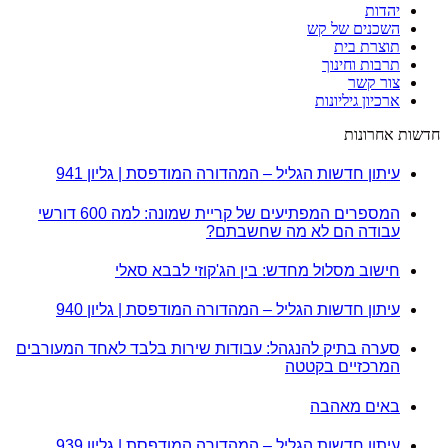
יהדות
השכנים של קש
תוצרת בית
תרבות וחינוך
צור קשר
ארכיון גיליונות
חדשות אחרונות
עיתון חדשות הגליל – המהדורה המודפסת | גליון 941
המספרים המפתיעים של קריית שמונה: למה 600 דורשי
עבודה הם לא מה שחשבתם?
חישוב מסלול מחדש: בין הג'קוזי לבבא סאלי
עיתון חדשות הגליל – המהדורה המודפסת | גליון 940
סערה בתיק להנגהל: עבודות שירות בלבד לאחד המעורבים
המרכזיים בקטטה
באים מאהבה
עיתון חדשות הגליל – המהדורה המודפסת | גליון 939