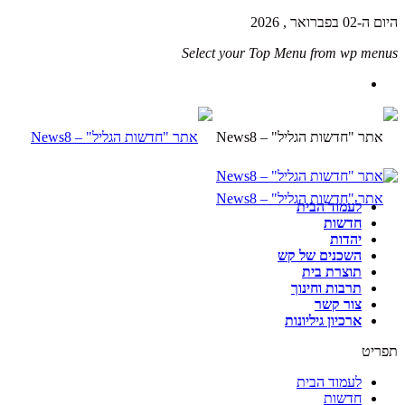
היום ה-02 בפברואר , 2026
Select your Top Menu from wp menus
לעמוד הבית
חדשות
יהדות
השכנים של קש
תוצרת בית
תרבות וחינוך
צור קשר
ארכיון גיליונות
תפריט
לעמוד הבית
חדשות