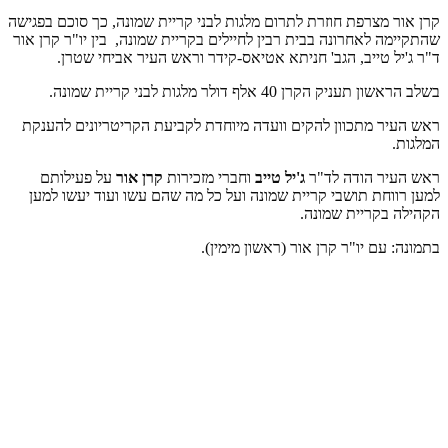
קרן אור מצרפת חוזרת לתרום מלגות לבני קריית שמונה, כך סוכם בפגישה
שהתקיימה לאחרונה בבית רבין לחיילים בקריית שמונה, בין יו"ר קרן אור
ד"ר ג'יל טייב, הגב' חניתא אטיאס-קידר וראש העיר אביחי שטרן.
בשלב הראשון תעניק הקרן 40 אלף דולר מלגות לבני קריית שמונה.
ראש העיר מתכוון להקים וועדה מיוחדת לקביעת הקריטריונים להענקת
המלגות.
ראש העיר הודה לד"ר
ג'יל טייב
וחברי מזכירות
קרן אור
על פעילותם
למען רווחת תושבי קריית שמונה ועל כל מה שהם עשו ועוד יעשו למען
הקהילה בקריית שמונה.
בתמונה: עם יו"ר קרן אור (ראשון מימין).