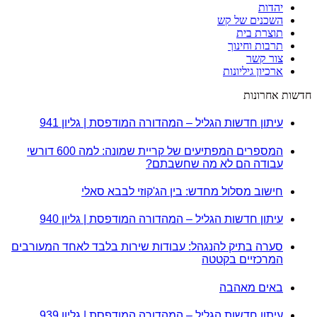
יהדות
השכנים של קש
תוצרת בית
תרבות וחינוך
צור קשר
ארכיון גיליונות
חדשות אחרונות
עיתון חדשות הגליל – המהדורה המודפסת | גליון 941
המספרים המפתיעים של קריית שמונה: למה 600 דורשי
עבודה הם לא מה שחשבתם?
חישוב מסלול מחדש: בין הג'קוזי לבבא סאלי
עיתון חדשות הגליל – המהדורה המודפסת | גליון 940
סערה בתיק להנגהל: עבודות שירות בלבד לאחד המעורבים
המרכזיים בקטטה
באים מאהבה
עיתון חדשות הגליל – המהדורה המודפסת | גליון 939