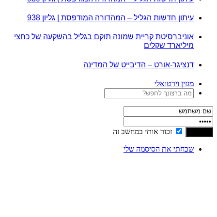
עיתון חדשות הגליל – המהדורה המודפסת | גליון 938
אוניברסיטת קריית שמונה תוקם בגליל בהשקעה של כחצי
מיליארד שקלים
דנציגר-אורט – הדיבייט של המדינה
מגזין וירטואלי
זכור אותי במחשב זה
שכחתי את הסיסמה שלי